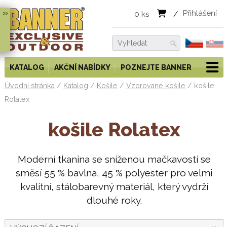
»
Přihlášení
0
ks
/
KATALOG
AKČNÍ NABÍDKY
POZNEJTE BANNER
Úvodní stránka
/
Katalog
/
Košile
/
Vzorované košile
/
košile
Rolatex
košile Rolatex
Moderní tkanina se sníženou mačkavostí se
směsí 55 % bavlna, 45 % polyester pro velmi
kvalitní, stálobarevný materiál, který vydrží
dlouhé roky.