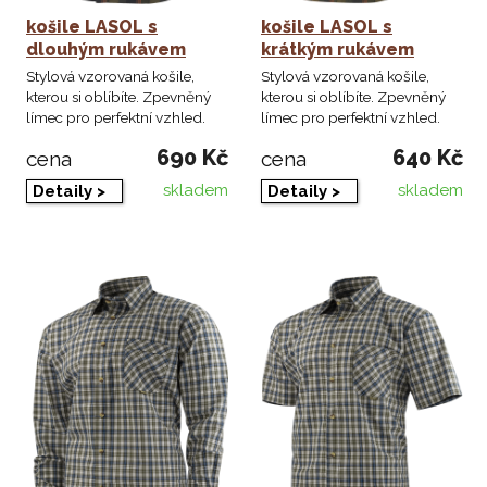
košile LASOL s
košile LASOL s
dlouhým rukávem
krátkým rukávem
Stylová vzorovaná košile,
Stylová vzorovaná košile,
kterou si oblíbíte. Zpevněný
kterou si oblíbíte. Zpevněný
límec pro perfektní vzhled.
límec pro perfektní vzhled.
690 Kč
640 Kč
cena
cena
skladem
skladem
Detaily >
Detaily >