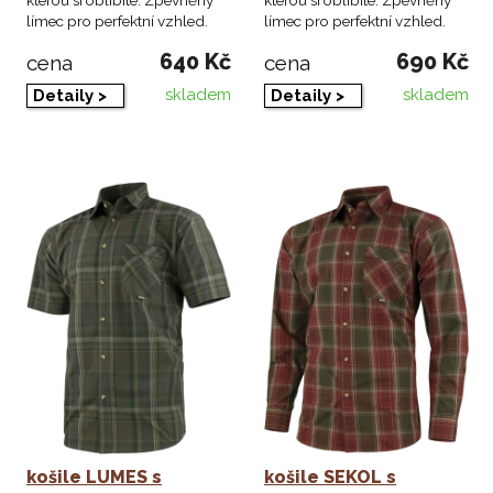
kterou si oblíbíte. Zpevněný
kterou si oblíbíte. Zpevněný
límec pro perfektní vzhled.
límec pro perfektní vzhled.
640 Kč
690 Kč
cena
cena
skladem
skladem
Detaily >
Detaily >
košile LUMES s
košile SEKOL s