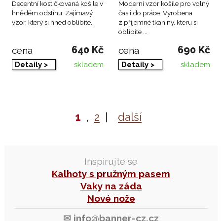
Decentní kostičkovaná košile v
Moderní vzor košile pro volný
hnědém odstínu. Zajímavý
čas i do práce. Vyrobena
vzor, který si hned oblíbíte.
z příjemné tkaniny, kteru si
oblíbíte ...
640 Kč
690 Kč
cena
cena
skladem
skladem
Detaily >
Detaily >
1
,
2
|
další
Inspirujte se
Kalhoty s pružným pasem
Vaky na záda
Nové nože
✉
info@banner-cz.cz