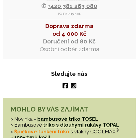
✆
+420 381 263 080
PO-PÁ 7-15 hod.
Doprava zdarma
od 4 000 Kč
Doručení od 80 Kč
Osobní odběr zdarma
Sledujte nás
MOHLO BY VÁS ZAJÍMAT
> Novinka -
bambusové triko TOSEL
> Bambusové
triko s dlouhými rukávy TOPAL
®
>
Špičkové funkční triko
s vlákny COOLMAX
>
100+ typů košil