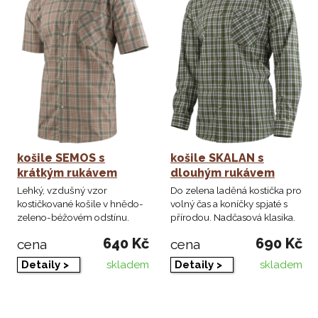
košile SEMOS s
košile SKALAN s
krátkým rukávem
dlouhým rukávem
Lehký, vzdušný vzor
Do zelena laděná kostička pro
kostičkované košile v hnědo-
volný čas a koníčky spjaté s
zeleno-béžovém odstínu.
přírodou. Nadčasová klasika.
640 Kč
690 Kč
cena
cena
skladem
skladem
Detaily >
Detaily >