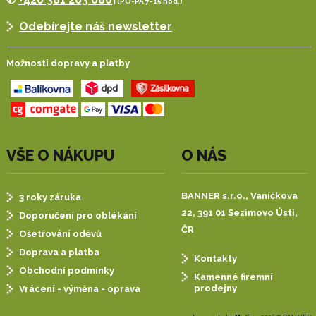
| (PO-PÁ 7-15 hod.)
Odebírejte náš newsletter
Možnosti dopravy a platby
VŠE O NÁKUPU
O NÁS
BANNER s.r.o.,
Vaníčkova
3 roky záruka
22, 391 01 Sezimovo Ústí,
Doporučení pro oblékání
ČR
Ošetřování oděvů
Doprava a platba
Kontakty
Obchodní podmínky
Kamenné firemní
prodejny
Vrácení - výměna - oprava