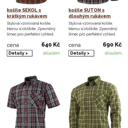
košile SEKOL s
košile SUTON s
krátkým rukávem
dlouhým rukávem
Stylová vzorovaná košile,
Stylová vzorovaná košile,
kterou si oblíbíte. Zpevněný
kterou si oblíbíte. Zpevněný
límec pro perfektní vzhled.
límec pro perfektní vzhled.
640 Kč
690 Kč
cena
cena
skladem
skladem
Detaily >
Detaily >