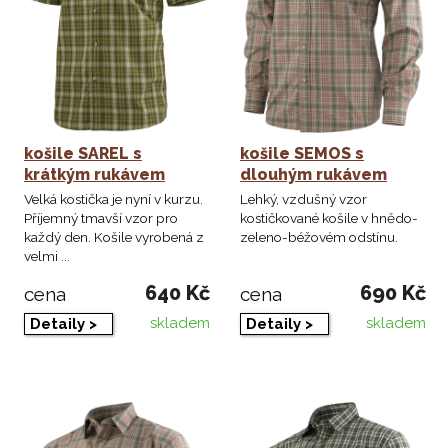
košile SAREL s
košile SEMOS s
krátkým rukávem
dlouhým rukávem
Velká kostička je nyní v kurzu.
Lehký, vzdušný vzor
Příjemný tmavší vzor pro
kostičkované košile v hnědo-
každý den. Košile vyrobená z
zeleno-béžovém odstínu.
velmi ...
640 Kč
690 Kč
cena
cena
skladem
skladem
Detaily >
Detaily >