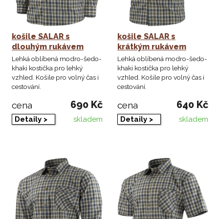
košile SALAR s
košile SALAR s
dlouhým rukávem
krátkým rukávem
Lehká oblíbená modro-šedo-
Lehká oblíbená modro-šedo-
khaki kostička pro lehký
khaki kostička pro lehký
vzhled. Košile pro volný čas i
vzhled. Košile pro volný čas i
cestování.
cestování.
690 Kč
640 Kč
cena
cena
skladem
skladem
Detaily >
Detaily >