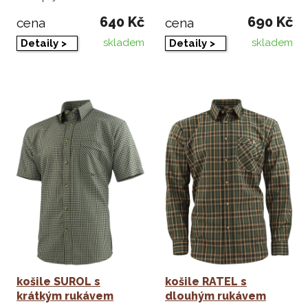
640 Kč
690 Kč
cena
cena
skladem
skladem
Detaily >
Detaily >
košile SUROL s
košile RATEL s
krátkým rukávem
dlouhým rukávem