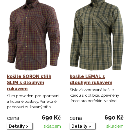
košile SORON střih
košile LEMAL s
SLIM s dlouhým
dlouhým rukávem
rukávem
Stylová vzorovaná košile,
kterou si oblíbíte. Zpevněný
Slim provedení pro sportovní
límec pro perfektní vzhled.
a hubené postavy. Perfektně
padnoucí zužovaný střih.
690 Kč
690 Kč
cena
cena
skladem
skladem
Detaily >
Detaily >