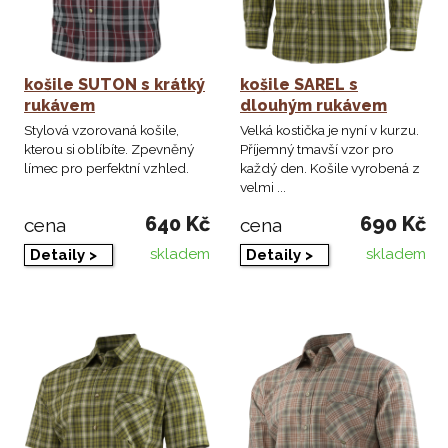
košile SUTON s krátký
košile SAREL s
rukávem
dlouhým rukávem
Stylová vzorovaná košile,
Velká kostička je nyní v kurzu.
kterou si oblíbíte. Zpevněný
Příjemný tmavší vzor pro
límec pro perfektní vzhled.
každý den. Košile vyrobená z
velmi ...
640 Kč
690 Kč
cena
cena
skladem
skladem
Detaily >
Detaily >