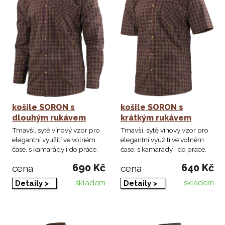
košile SORON s
košile SORON s
dlouhým rukávem
krátkým rukávem
Tmavší, sytě vínový vzor pro
Tmavší, sytě vínový vzor pro
elegantní využití ve volném
elegantní využití ve volném
čase, s kamarády i do práce.
čase, s kamarády i do práce.
690 Kč
640 Kč
cena
cena
skladem
skladem
Detaily >
Detaily >