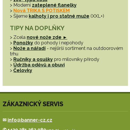
> Moderní
zateplené flanelky
>
Nová TRIKA S POTISKEM
> Šijeme
kalhoty i pro statné muže
(XXL+)
TIPY NA DOPLŇKY
> Zcela
nové nože zde ►
>
Ponožky
do pohody i nepohody
>
Nože a nářadí
- nejširší sortiment na outdoorovém
trhu
>
Ručníky a osušky
pro milovníky přírody
>
Údržba oděvů a obuvi
>
Čelovky
ZÁKAZNICKÝ SERVIS
✉
info@banner-cz.cz
✆
+420 381 263 080