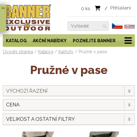
»
Přihlášení
0
ks
/
KATALOG
AKČNÍ NABÍDKY
POZNEJTE BANNER
Úvodní stránka
/
Katalog
/
Kalhoty
/
Pružné v pase
Pružné v pase
VÝCHOZÍ ŘAZENÍ
CENA
VELIKOST A OSTATNÍ FILTRY