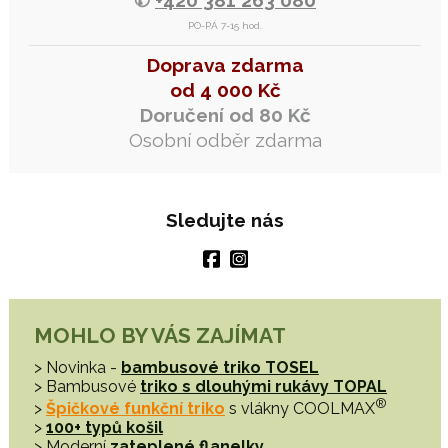
✆
+420 381 263 080
PO-PÁ 7-15 hod.
Doprava zdarma
od 4 000 Kč
Doručení od 80 Kč
Osobní odběr zdarma
Sledujte nás
MOHLO BY VÁS ZAJÍMAT
> Novinka -
bambusové triko TOSEL
> Bambusové
triko s dlouhými rukávy TOPAL
®
>
Špičkové funkční triko
s vlákny COOLMAX
>
100+ typů košil
> Moderní
zateplené flanelky