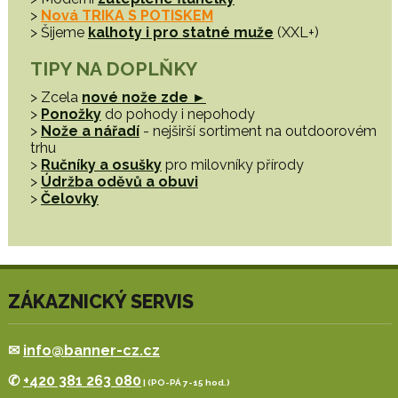
>
Nová TRIKA S POTISKEM
> Šijeme
kalhoty i pro statné muže
(XXL+)
TIPY NA DOPLŇKY
> Zcela
nové nože zde ►
>
Ponožky
do pohody i nepohody
>
Nože a nářadí
- nejširší sortiment na outdoorovém
trhu
>
Ručníky a osušky
pro milovníky přírody
>
Údržba oděvů a obuvi
>
Čelovky
ZÁKAZNICKÝ SERVIS
✉
info@banner-cz.cz
✆
+420 381 263 080
| (PO-PÁ 7-15 hod.)