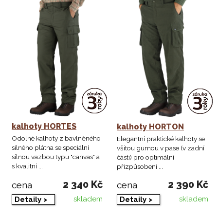
kalhoty HORTES
kalhoty HORTON
Odolné kalhoty z bavlněného
Elegantní praktické kalhoty se
silného plátna se speciální
všitou gumou v pase (v zadní
silnou vazbou typu "canvas" a
části) pro optimální
s kvalitní ...
přizpůsobení ...
2 340 Kč
2 390 Kč
cena
cena
skladem
skladem
Detaily >
Detaily >