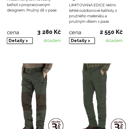
kalhot s propracovaným
LIMITOVANÁ EDICE Velmi
designem. Pružný díl v pase.
lehké outdoorové kalhoty z
pružného materiálu a
pružným dílem v pase.
3 280 Kč
2 550 Kč
cena
cena
skladem
skladem
Detaily >
Detaily >