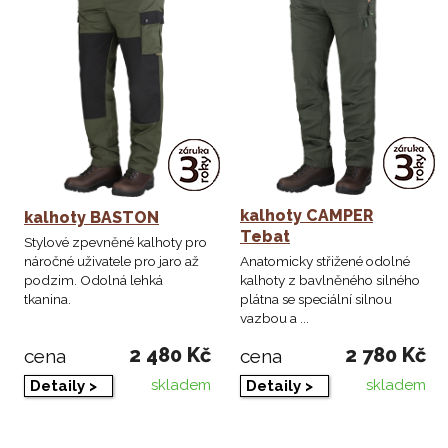
kalhoty CAMPER
kalhoty BASTON
Tebat
Stylové zpevněné kalhoty pro
náročné uživatele pro jaro až
Anatomicky střižené odolné
podzim. Odolná lehká
kalhoty z bavlněného silného
tkanina.
plátna se speciální silnou
vazbou a ...
2 480 Kč
2 780 Kč
cena
cena
skladem
skladem
Detaily >
Detaily >