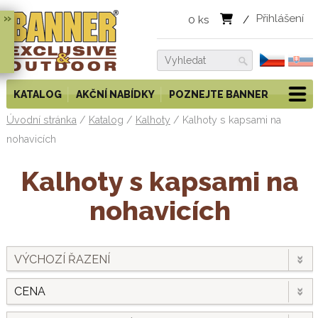
»
Přihlášení
0
ks
/
KATALOG
AKČNÍ NABÍDKY
POZNEJTE BANNER
Úvodní stránka
/
Katalog
/
Kalhoty
/
Kalhoty s kapsami na
nohavicích
Kalhoty s kapsami na
nohavicích
VÝCHOZÍ ŘAZENÍ
CENA