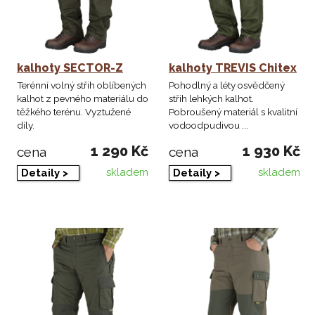
kalhoty SECTOR-Z
kalhoty TREVIS Chitex
Terénní volný střih oblíbených
Pohodlný a léty osvědčený
kalhot z pevného materiálu do
střih lehkých kalhot.
těžkého terénu. Vyztužené
Pobroušený materiál s kvalitní
díly.
vodoodpudivou ...
1 290 Kč
1 930 Kč
cena
cena
skladem
skladem
Detaily >
Detaily >