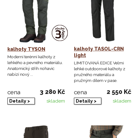
kalhoty TASOL-CRN
kalhoty TYSON
light
Moderní terénní kalhoty z
lehkého a pevného materiálu.
LIMITOVANÁ EDICE Velmi
Anatomický střih nohavic
lehké outdoorové kalhoty z
nabízí nový ...
pružného materiálu a
pružným dílem v pase.
3 280 Kč
2 550 Kč
cena
cena
skladem
skladem
Detaily >
Detaily >