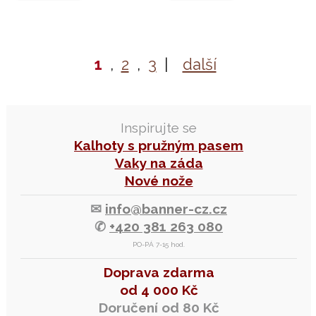
1
,
2
,
3
|
další
Inspirujte se
Kalhoty s pružným pasem
Vaky na záda
Nové nože
✉
info@banner-cz.cz
✆
+420 381 263 080
PO-PÁ 7-15 hod.
Doprava zdarma
od 4 000 Kč
Doručení od 80 Kč