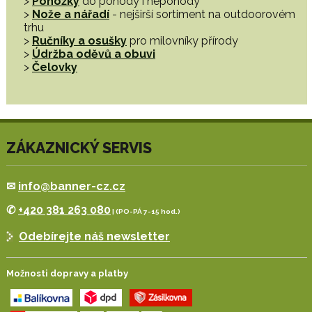
>
Ponožky
do pohody i nepohody
>
Nože a nářadí
- nejširší sortiment na outdoorovém
trhu
>
Ručníky a osušky
pro milovníky přírody
>
Údržba oděvů a obuvi
>
Čelovky
ZÁKAZNICKÝ SERVIS
✉
info@banner-cz.cz
✆
+420 381 263 080
| (PO-PÁ 7-15 hod.)
Odebírejte náš newsletter
Možnosti dopravy a platby