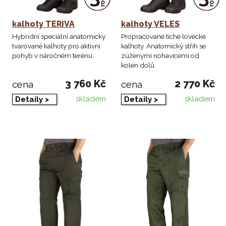
kalhoty TERIVA
kalhoty VELES
Hybridní speciální anatomicky
Propracované tiché lovecké
tvarované kalhoty pro aktivní
kalhoty. Anatomický střih se
pohyb v náročném terénu.
zúženými nohavicemi od
kolen dolů.
3 760 Kč
2 770 Kč
cena
cena
skladem
skladem
Detaily >
Detaily >