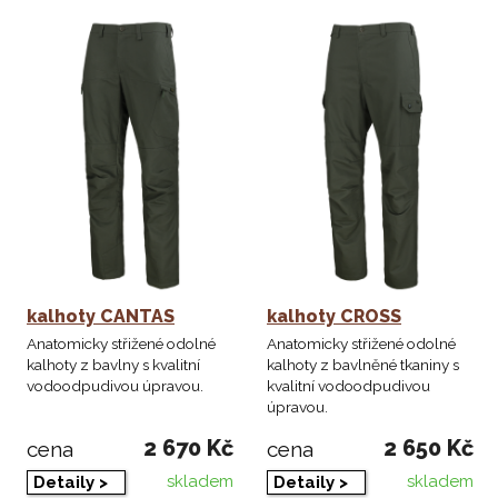
kalhoty CANTAS
kalhoty CROSS
Anatomicky střižené odolné
Anatomicky střižené odolné
kalhoty z bavlny s kvalitní
kalhoty z bavlněné tkaniny s
vodoodpudivou úpravou.
kvalitní vodoodpudivou
úpravou.
2 670 Kč
2 650 Kč
cena
cena
skladem
skladem
Detaily >
Detaily >