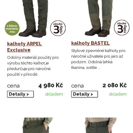
kalhoty BASTEL
kalhoty ARPEL
Exclusive
Stylové zpevněné kalhoty pro
náročné uživatele pro jaro až
Odolný materiál použitý pro
podzim. Odolná lehká
výrobu těchto kalhot je
tkanina, světle ...
předurčuje pro náročné
použití v přírodě.
4 980 Kč
2 080 Kč
cena
cena
skladem
skladem
Detaily >
Detaily >