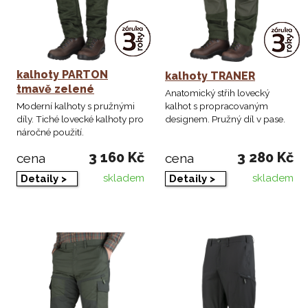
kalhoty PARTON
kalhoty TRANER
tmavě zelené
Anatomický střih lovecký
kalhot s propracovaným
Moderní kalhoty s pružnými
designem. Pružný díl v pase.
díly. Tiché lovecké kalhoty pro
náročné použití.
3 160 Kč
3 280 Kč
cena
cena
skladem
skladem
Detaily >
Detaily >