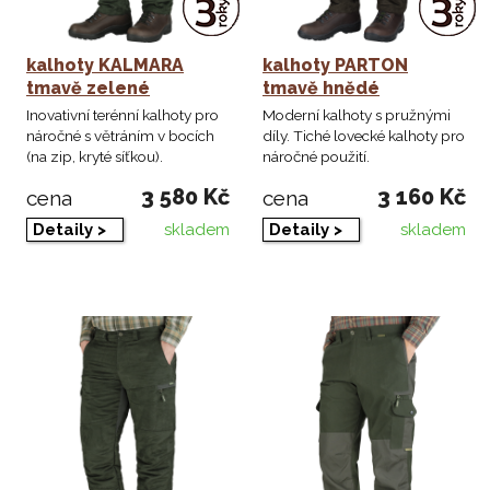
kalhoty KALMARA
kalhoty PARTON
tmavě zelené
tmavě hnědé
Inovativní terénní kalhoty pro
Moderní kalhoty s pružnými
náročné s větráním v bocích
díly. Tiché lovecké kalhoty pro
(na zip, kryté síťkou).
náročné použití.
3 580 Kč
3 160 Kč
cena
cena
skladem
skladem
Detaily >
Detaily >