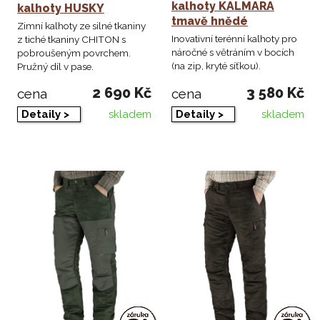
kalhoty KALMARA
kalhoty HUSKY
tmavě hnědé
Zimní kalhoty ze silné tkaniny
Inovativní terénní kalhoty pro
z tiché tkaniny CHITON s
náročné s větráním v bocích
pobroušeným povrchem.
(na zip, kryté síťkou).
Pružný díl v pase.
2 690 Kč
3 580 Kč
cena
cena
skladem
skladem
Detaily >
Detaily >