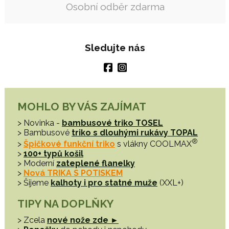
Osobní odběr zdarma
Sledujte nás
MOHLO BY VÁS ZAJÍMAT
> Novinka -
bambusové triko TOSEL
> Bambusové
triko s dlouhými rukávy TOPAL
®
>
Špičkové funkční triko
s vlákny COOLMAX
>
100+ typů košil
> Moderní
zateplené flanelky
>
Nová TRIKA S POTISKEM
> Šijeme
kalhoty i pro statné muže
(XXL+)
TIPY NA DOPLŇKY
> Zcela
nové nože zde ►