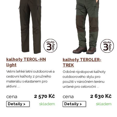
kalhoty TEROL-HN
kalhoty TEROLER-
light
TREK
Velmi lehké letní outdoorové a
Odolné ripstopové kalhoty
cestovní kalhoty z pružného
outdoorového stylu pro
materiálu s elastanem pro
použití v náročném terénu
aktivní ...
určené pro celoroční ...
2 570 Kč
2 630 Kč
cena
cena
skladem
skladem
Detaily >
Detaily >