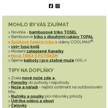
MOHLO BY VÁS ZAJÍMAT
> Novinka -
bambusové triko TOSEL
> Bambusové
triko s dlouhými rukávy TOPAL
®
>
Špičkové funkční triko
s vlákny COOLMAX
>
100+ typů košil
> Moderní
zateplené flanelky
>
Nová TRIKA S POTISKEM
> Šijeme
kalhoty i pro statné muže
(XXL+)
TIPY NA DOPLŇKY
> Zcela
nové nože zde ►
>
Ponožky
do pohody i nepohody
>
Nože a nářadí
- nejširší sortiment na outdoorovém
trhu
>
Ručníky a osušky
pro milovníky přírody
>
Údržba oděvů a obuvi
>
Čelovky