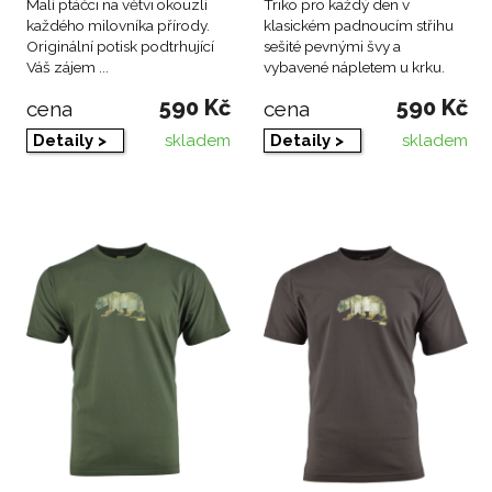
Malí ptáčci na větvi okouzlí
Triko pro každý den v
každého milovníka přírody.
klasickém padnoucím střihu
Originální potisk podtrhující
sešité pevnými švy a
Váš zájem ...
vybavené nápletem u krku.
590 Kč
590 Kč
cena
cena
skladem
skladem
Detaily >
Detaily >