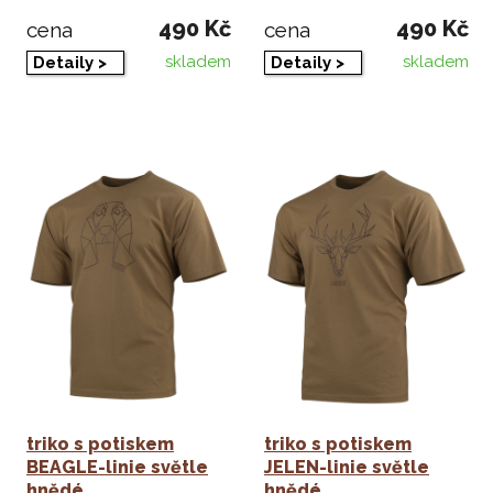
490 Kč
490 Kč
cena
cena
skladem
skladem
Detaily >
Detaily >
triko s potiskem
triko s potiskem
BEAGLE-linie světle
JELEN-linie světle
hnědé
hnědé