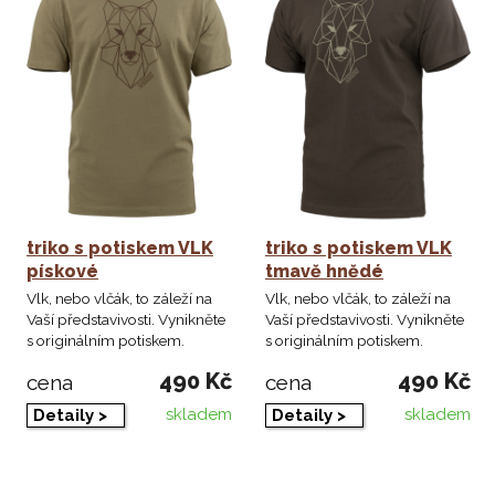
triko s potiskem VLK
triko s potiskem VLK
pískové
tmavě hnědé
Vlk, nebo vlčák, to záleží na
Vlk, nebo vlčák, to záleží na
Vaší představivosti. Vynikněte
Vaší představivosti. Vynikněte
s originálním potiskem.
s originálním potiskem.
490 Kč
490 Kč
cena
cena
skladem
skladem
Detaily >
Detaily >