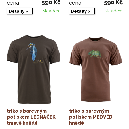
590 Kč
590 Kč
cena
cena
skladem
skladem
Detaily >
Detaily >
triko s barevným
triko s barevným
potiskem LEDŇÁČEK
potiskem MEDVĚD
tmavě hnědé
hnědé