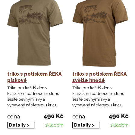
triko s potiskem ŘEKA
triko s potiskem ŘEKA
pískové
světle hnědé
Triko pro každý den v
Triko pro každý den v
klasickém padnoucím střihu
klasickém padnoucím střihu
sešité pevnými švy a
sešité pevnými švy a
vybavené nápletem u krku.
vybavené nápletem u krku.
490 Kč
490 Kč
cena
cena
skladem
skladem
Detaily >
Detaily >