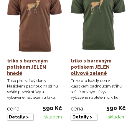
triko s barevným
triko s barevným
potiskem JELEN
potiskem JELEN
hnědé
olivově zelené
Triko pro každý den v
Triko pro každý den v
klasickém padnoucím střihu
klasickém padnoucím střihu
sešité pevnými švy a
sešité pevnými švy a
vybavené nápletem u krku.
vybavené nápletem u krku.
590 Kč
590 Kč
cena
cena
skladem
skladem
Detaily >
Detaily >