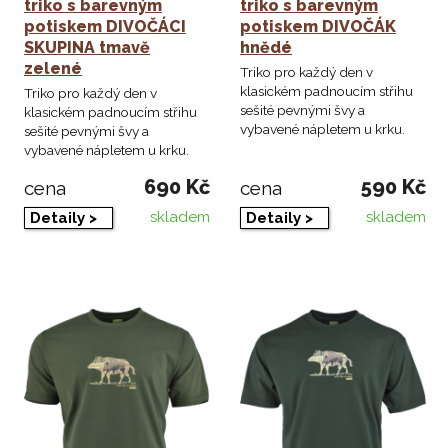
triko s barevným
triko s barevným
potiskem DIVOČÁCI
potiskem DIVOČÁK
SKUPINA tmavě
hnědé
zelené
Triko pro každý den v
klasickém padnoucím střihu
Triko pro každý den v
sešité pevnými švy a
klasickém padnoucím střihu
vybavené nápletem u krku.
sešité pevnými švy a
vybavené nápletem u krku.
690 Kč
590 Kč
cena
cena
skladem
skladem
Detaily >
Detaily >