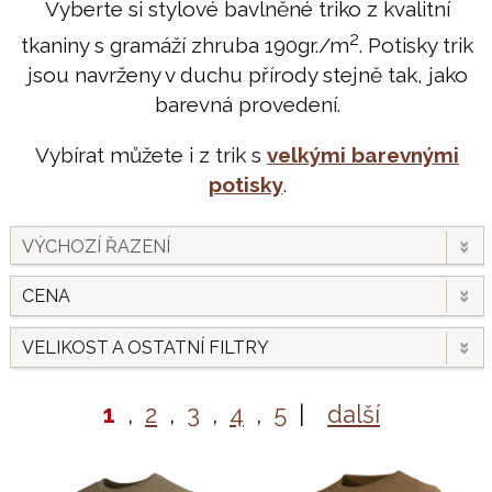
Vyberte si stylové bavlněné triko z kvalitní
2
tkaniny s gramáží zhruba 190gr./m
. Potisky trik
jsou navrženy v duchu přírody stejně tak, jako
barevná provedení.
Vybírat můžete i z trik s
velkými barevnými
potisky
.
VÝCHOZÍ ŘAZENÍ
CENA
VELIKOST A OSTATNÍ FILTRY
1
,
2
,
3
,
4
,
5
|
další