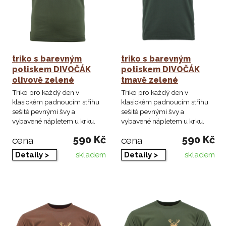
triko s barevným
triko s barevným
potiskem DIVOČÁK
potiskem DIVOČÁK
olivově zelené
tmavě zelené
Triko pro každý den v
Triko pro každý den v
klasickém padnoucím střihu
klasickém padnoucím střihu
sešité pevnými švy a
sešité pevnými švy a
vybavené nápletem u krku.
vybavené nápletem u krku.
590 Kč
590 Kč
cena
cena
skladem
skladem
Detaily >
Detaily >