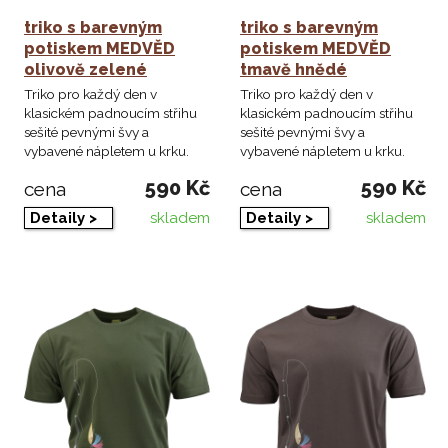
triko s barevným
triko s barevným
potiskem MEDVĚD
potiskem MEDVĚD
olivově zelené
tmavě hnědé
Triko pro každý den v
Triko pro každý den v
klasickém padnoucím střihu
klasickém padnoucím střihu
sešité pevnými švy a
sešité pevnými švy a
vybavené nápletem u krku.
vybavené nápletem u krku.
590 Kč
590 Kč
cena
cena
skladem
skladem
Detaily >
Detaily >