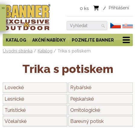
»
Přihlášení
0
ks
/
KATALOG
AKČNÍ NABÍDKY
POZNEJTE BANNER
Úvodní stránka
/
Katalog
/
Trika s potiskem
Trika s potiskem
Lovecké
Rybářské
Lesnické
Pejskařské
Turistické
Ornitologické
Včelařské
Barevný potisk