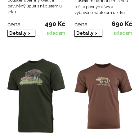
klasickém padnoucím střihu
bavlněný úplet s nápletem u
sešité pevnými švy a
krku ...
vybavené nápletem u krku.
490 Kč
690 Kč
cena
cena
skladem
skladem
Detaily >
Detaily >