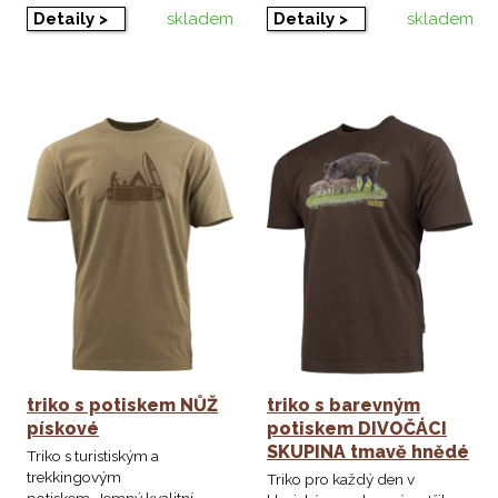
skladem
skladem
Detaily >
Detaily >
triko s potiskem NŮŽ
triko s barevným
pískové
potiskem DIVOČÁCI
SKUPINA tmavě hnědé
Triko s turistiským a
trekkingovým
Triko pro každý den v
potiskem. Jemný kvalitní