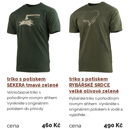
triko s potiskem
triko s potiskem
SEKERA tmavě zelené
RYBÁŘSKÉ SRDCE
velké olivově zelené
Volnočasové triko s
pohodlným rovným střihem.
Rybářské triko s pohodlným
Vynikněte s originálním
rovným střihem. Vynikněte s
potiskem do přírody.
originálním potiskem k vodě a
vyjádřete ...
460 Kč
490 Kč
cena
cena