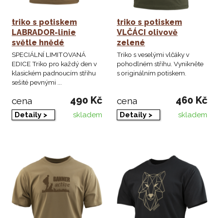
triko s potiskem
triko s potiskem
LABRADOR-linie
VLČÁCI olivově
světle hnědé
zelené
SPECIÁLNÍ LIMITOVANÁ
Triko s veselými vlčáky v
EDICE Triko pro každý den v
pohodlném střihu. Vynikněte
klasickém padnoucím střihu
s originálním potiskem.
sešité pevnými ...
490 Kč
460 Kč
cena
cena
skladem
skladem
Detaily >
Detaily >