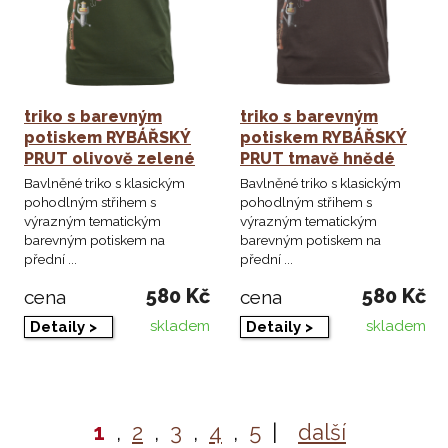
triko s barevným
triko s barevným
potiskem RYBÁŘSKÝ
potiskem RYBÁŘSKÝ
PRUT olivově zelené
PRUT tmavě hnědé
Bavlněné triko s klasickým
Bavlněné triko s klasickým
pohodlným střihem s
pohodlným střihem s
výrazným tematickým
výrazným tematickým
barevným potiskem na
barevným potiskem na
přední ...
přední ...
580 Kč
580 Kč
cena
cena
skladem
skladem
Detaily >
Detaily >
1
,
2
,
3
,
4
,
5
|
další