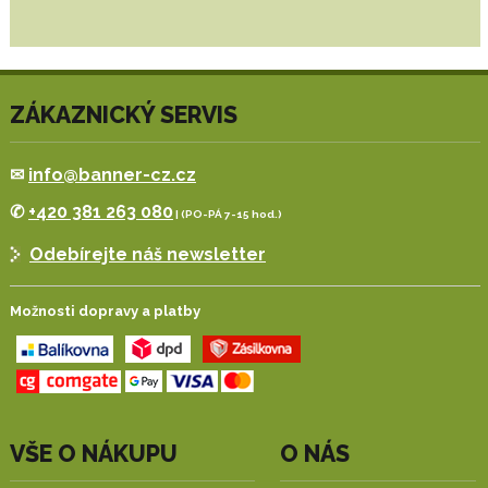
ZÁKAZNICKÝ SERVIS
✉
info@banner-cz.cz
✆
+420 381 263 080
| (PO-PÁ 7-15 hod.)
Odebírejte náš newsletter
Možnosti dopravy a platby
VŠE O NÁKUPU
O NÁS