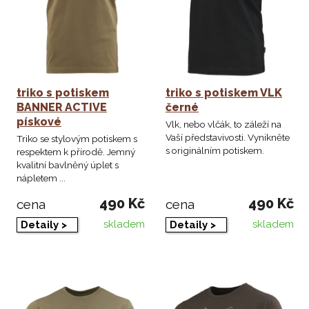
triko s potiskem
triko s potiskem VLK
BANNER ACTIVE
černé
pískové
Vlk, nebo vlčák, to záleží na
Vaší představivosti. Vynikněte
Triko se stylovým potiskem s
s originálním potiskem.
respektem k přírodě. Jemný
kvalitní bavlněný úplet s
nápletem ...
490 Kč
490 Kč
cena
cena
skladem
skladem
Detaily >
Detaily >