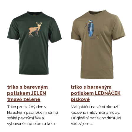
triko s barevným
triko s barevným
potiskem JELEN
potiskem LEDŇÁČEK
tmavě zelené
pískové
Triko pro každý den v
Malí ptáčci na větvi okouzlí
klasickém padnoucím střihu
každého milovníka přírody.
sešité pevnými švy a
Originální potisk podtrhující
vybavené nápletem u krku.
Váš zájem ...