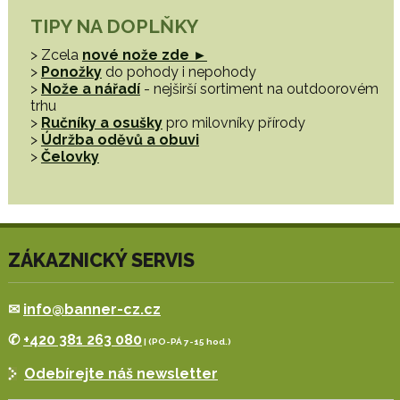
TIPY NA DOPLŇKY
> Zcela
nové nože zde ►
>
Ponožky
do pohody i nepohody
>
Nože a nářadí
- nejširší sortiment na outdoorovém
trhu
>
Ručníky a osušky
pro milovníky přírody
>
Údržba oděvů a obuvi
>
Čelovky
ZÁKAZNICKÝ SERVIS
✉
info@banner-cz.cz
✆
+420 381 263 080
| (PO-PÁ 7-15 hod.)
Odebírejte náš newsletter