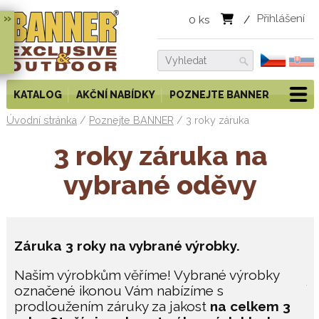
»
Přihlášení
0
ks
/
KATALOG
AKČNÍ NABÍDKY
POZNEJTE BANNER
Úvodní stránka
/
Poznejte BANNER
/
3 roky záruka
3 roky záruka na
vybrané oděvy
Záruka 3 roky na vybrané výrobky.
Našim výrobkům věříme!
Vybrané výrobky
označené ikonou Vám nabízíme s
prodloužením záruky za jakost
na celkem 3