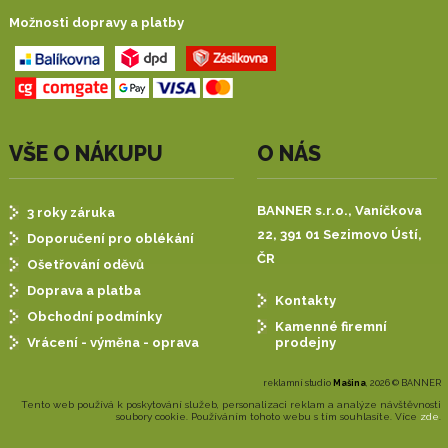
Možnosti dopravy a platby
VŠE O NÁKUPU
O NÁS
BANNER s.r.o.,
Vaníčkova
3 roky záruka
22, 391 01 Sezimovo Ústí,
Doporučení pro oblékání
ČR
Ošetřování oděvů
Doprava a platba
Kontakty
Obchodní podmínky
Kamenné firemní
prodejny
Vrácení - výměna - oprava
reklamní studio
Mašina
, 2026 © BANNER
Tento web používá k poskytování služeb, personalizaci reklam a analýze návštěvnosti
soubory cookie. Používáním tohoto webu s tím souhlasíte. Více
zde
.