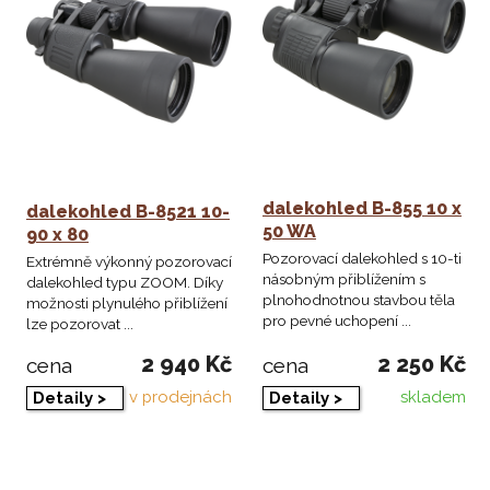
dalekohled B-855 10 x
dalekohled B-8521 10-
50 WA
90 x 80
Pozorovací dalekohled s 10-ti
Extrémně výkonný pozorovací
násobným přiblížením s
dalekohled typu ZOOM. Díky
plnohodnotnou stavbou těla
možnosti plynulého přiblížení
pro pevné uchopení ...
lze pozorovat ...
2 940 Kč
2 250 Kč
cena
cena
v prodejnách
skladem
Detaily >
Detaily >