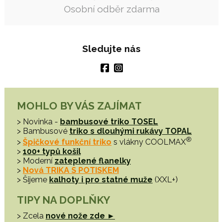
Osobní odběr zdarma
Sledujte nás
MOHLO BY VÁS ZAJÍMAT
> Novinka -
bambusové triko TOSEL
> Bambusové
triko s dlouhými rukávy TOPAL
®
>
Špičkové funkční triko
s vlákny COOLMAX
>
100+ typů košil
> Moderní
zateplené flanelky
>
Nová TRIKA S POTISKEM
> Šijeme
kalhoty i pro statné muže
(XXL+)
TIPY NA DOPLŇKY
> Zcela
nové nože zde ►