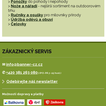
>
Ponožky
do pohody i nepohody
>
Nože a nářadí
- nejširší sortiment na outdoorovém
trhu
>
Ručníky a osušky
pro milovníky přírody
>
Údržba oděvů a obuvi
>
Čelovky
ZÁKAZNICKÝ SERVIS
✉
info@banner-cz.cz
✆
+420 381 263 080
| (PO-PÁ 7-15 hod.)
Odebírejte náš newsletter
Možnosti dopravy a platby