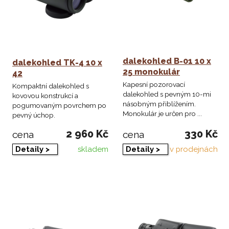
dalekohled B-01 10 x
dalekohled TK-4 10 x
25 monokulár
42
Kapesní pozorovací
Kompaktní dalekohled s
dalekohled s pevným 10-mi
kovovou konstrukcí a
násobným přiblížením.
pogumovaným povrchem po
Monokulár je určen pro ...
pevný úchop.
2 960 Kč
330 Kč
cena
cena
skladem
v prodejnách
Detaily >
Detaily >