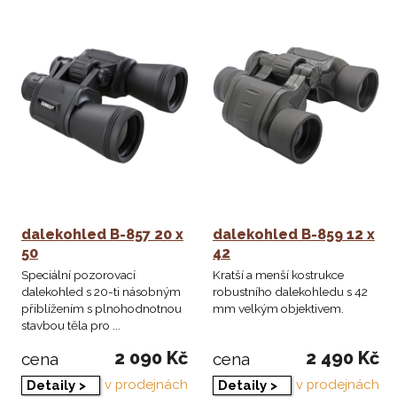
dalekohled B-857 20 x
dalekohled B-859 12 x
50
42
Speciální pozorovací
Kratší a menší kostrukce
dalekohled s 20-ti násobným
robustního dalekohledu s 42
přiblížením s plnohodnotnou
mm velkým objektivem.
stavbou těla pro ...
2 090 Kč
2 490 Kč
cena
cena
v prodejnách
v prodejnách
Detaily >
Detaily >