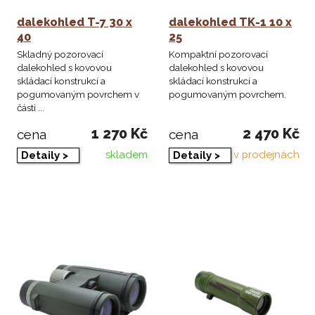
dalekohled T-7 30 x
dalekohled TK-1 10 x
40
25
Skladný pozorovací
Kompaktní pozorovací
dalekohled s kovovou
dalekohled s kovovou
skládací konstrukcí a
skládací konstrukcí a
pogumovaným povrchem v
pogumovaným povrchem.
části ...
1 270 Kč
2 470 Kč
cena
cena
skladem
v prodejnách
Detaily >
Detaily >