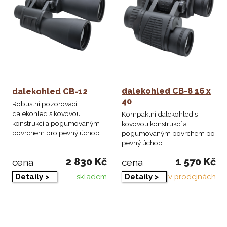
dalekohled CB-8 16 x
dalekohled CB-12
40
Robustní pozorovací
dalekohled s kovovou
Kompaktní dalekohled s
konstrukcí a pogumovaným
kovovou konstrukcí a
povrchem pro pevný úchop.
pogumovaným povrchem po
pevný úchop.
2 830 Kč
1 570 Kč
cena
cena
skladem
v prodejnách
Detaily >
Detaily >