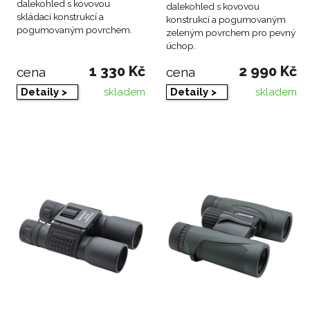
dalekohled s kovovou
dalekohled s kovovou
skládací konstrukcí a
konstrukcí a pogumovaným
pogumovaným povrchem.
zeleným povrchem pro pevný
úchop.
1 330 Kč
2 990 Kč
cena
cena
skladem
skladem
Detaily >
Detaily >