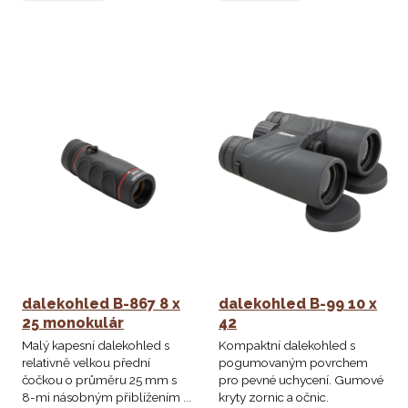
dalekohled B-867 8 x
dalekohled B-99 10 x
25 monokulár
42
Malý kapesní dalekohled s
Kompaktní dalekohled s
relativně velkou přední
pogumovaným povrchem
čočkou o průměru 25 mm s
pro pevné uchycení. Gumové
8-mi násobným přiblížením ...
kryty zornic a očnic.