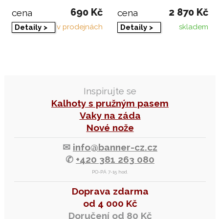
690 Kč
2 870 Kč
cena
cena
v prodejnách
skladem
Detaily >
Detaily >
Inspirujte se
Kalhoty s pružným pasem
Vaky na záda
Nové nože
✉
info@banner-cz.cz
✆
+420 381 263 080
PO-PÁ 7-15 hod.
Doprava zdarma
od 4 000 Kč
Doručení od 80 Kč