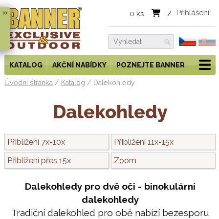
»
Přihlášení
0
ks
/
KATALOG
AKČNÍ NABÍDKY
POZNEJTE BANNER
Úvodní stránka
/
Katalog
/
Dalekohledy
Dalekohledy
Přiblížení 7x-10x
Přiblížení 11x-15x
Přiblížení přes 15x
Zoom
Dalekohledy pro dvě oči - binokulární
dalekohledy
Tradiční dalekohled pro obě nabízí bezesporu