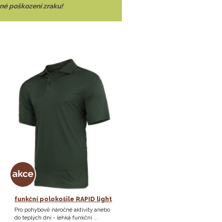
né poškození zraku!
funkční polokošile RAPID light
Pro pohybově náročné aktivity anebo
do teplých dní - lehká funkční ...