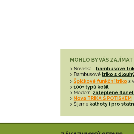
MOHLO BY VÁS ZAJÍMAT
> Novinka -
bambusové tri
> Bambusové
triko s dlou
>
Špičkové funkční triko
s 
>
100+ typů košil
> Moderní
zateplené flanel
>
Nová TRIKA S POTISKEM
> Šijeme
kalhoty i pro sta