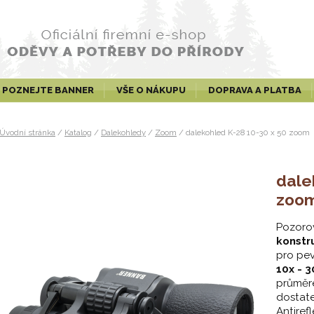
POZNEJTE BANNER
VŠE O NÁKUPU
DOPRAVA A PLATBA
Úvodní stránka
/
Katalog
/
Dalekohledy
/
Zoom
/
dalekohled K-28 10-30 x 50 zoom
dale
zoo
Pozoro
konstr
pro pe
10x - 3
průměr
dostate
Antiref