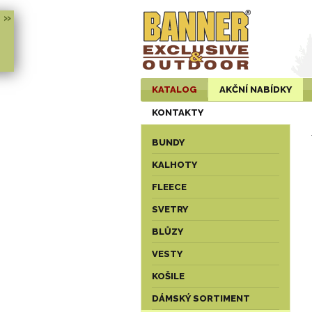
»
KATALOG
AKČNÍ NABÍDKY
KONTAKTY
BUNDY
KALHOTY
FLEECE
SVETRY
BLŮZY
VESTY
KOŠILE
DÁMSKÝ SORTIMENT