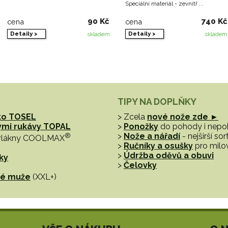
Speciální materiál - zevnitř ...
90 Kč
740 Kč
cena
cena
Detaily >
Detaily >
skladem
skladem
TIPY NA DOPLŇKY
ko TOSEL
> Zcela
nové nože zde ►
hými rukávy TOPAL
>
Ponožky
do pohody i nep
®
>
Nože a nářadí
- nejširší s
vlákny COOLMAX
>
Ručníky a osušky
pro milo
>
Údržba oděvů a obuvi
ky
>
Čelovky
tné muže
(XXL+)