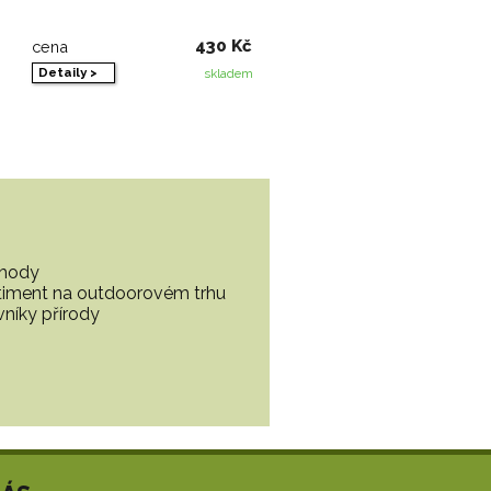
430 Kč
cena
Detaily >
skladem
ohody
ortiment na outdoorovém trhu
vníky přírody