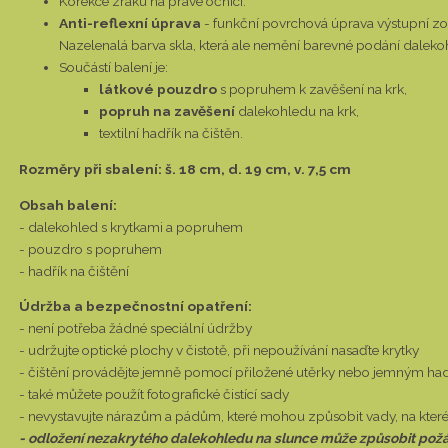
Korekce zraku na pravé očnici.
Anti-reflexní úprava
- funkční povrchová úprava výstupní zor
Nazelenalá barva skla, která ale nemění barevné podání daleko
Součástí balení je:
látkové pouzdro
s popruhem k zavěšení na krk,
p
opruh na zavěšení
dalekohledu na krk,
textilní hadřík na čištěn.
Rozměry při sbalení: š. 18 cm, d. 19 cm, v. 7,5 cm
Obsah balení:
- dalekohled s krytkami a popruhem
- pouzdro s popruhem
- hadřík na čištění
Údržba a bezpečnostní opatření:
- není potřeba žádné speciální údržby
- udržujte optické plochy v čistotě, při nepoužívání nasaďte krytky
- čištění provádějte jemně pomocí přiložené utěrky nebo jemným ha
- také můžete použít fotografické čistící sady
- nevystavujte nárazům a pádům, které mohou způsobit vady, na které
- odložení nezakrytého dalekohledu na slunce může způsobit pož