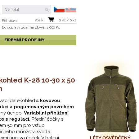
Košík
0
Kč /
0
ks
Přihlášení
Do dopravy zdarma
zbývá
: 4 000 Kč
FIREMNÍ PRODEJNY
kohled K-28 10-30 x 50
m
vací dalekohled
s kovovou
ukcí a pogumovaným povrchem
vný úchop.
Variabilní přiblížení
0x s regulací.
Přední čočky s
em 50 mm pro vstup
čného množství světla.
lexní úprava čoček. V balení