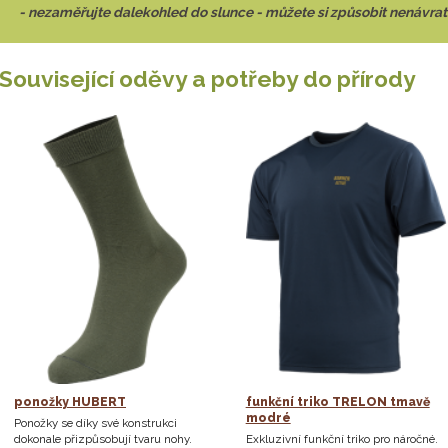
- nezaměřujte dalekohled do slunce - můžete si způsobit nenávrat
Související oděvy a potřeby do přírody
ponožky HUBERT
funkční triko TRELON tmavě
modré
Ponožky se díky své konstrukci
dokonale přizpůsobují tvaru nohy.
Exkluzivní funkční triko pro náročné.