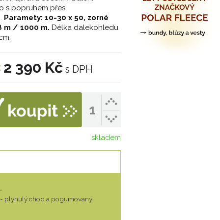
o s popruhem přes
.
Paramety: 10-30 x 50, zorné
8 m / 1000 m.
Délka dalekohledu
cm.
2 390 Kč
:
s DPH
skladem
.
- plynulý chod a pogumovaný