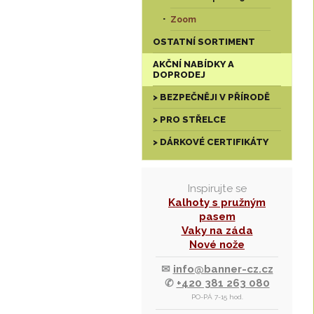
Zoom
OSTATNÍ SORTIMENT
AKČNÍ NABÍDKY A
DOPRODEJ
> BEZPEČNĚJI V PŘÍRODĚ
> PRO STŘELCE
> DÁRKOVÉ CERTIFIKÁTY
Inspirujte se
Kalhoty s pružným
pasem
Vaky na záda
Nové nože
✉
info@banner-cz.cz
✆
+420 381 263 080
PO-PÁ 7-15 hod.