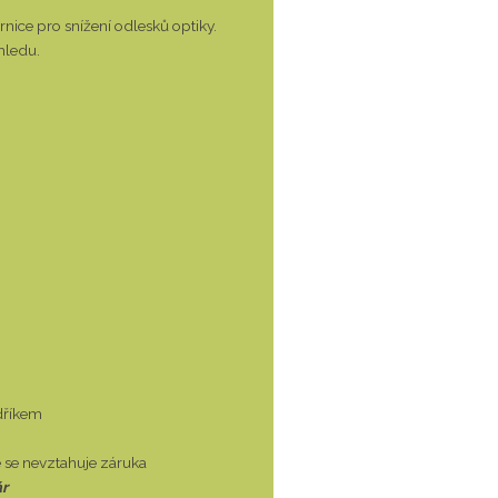
nice pro snížení odlesků optiky.
hledu.
dříkem
 se nevztahuje záruka
ár