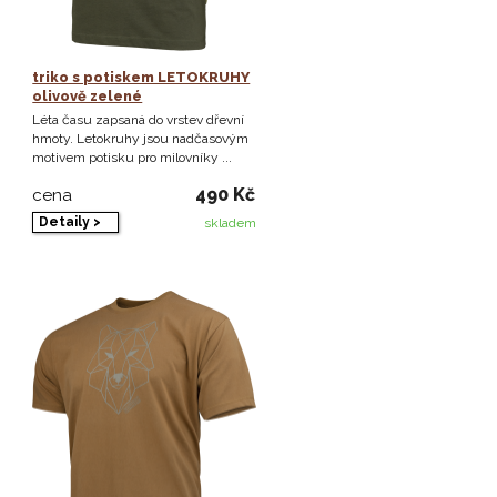
triko s potiskem LETOKRUHY
olivově zelené
Léta času zapsaná do vrstev dřevní
hmoty. Letokruhy jsou nadčasovým
motivem potisku pro milovníky ...
490 Kč
cena
Detaily >
skladem