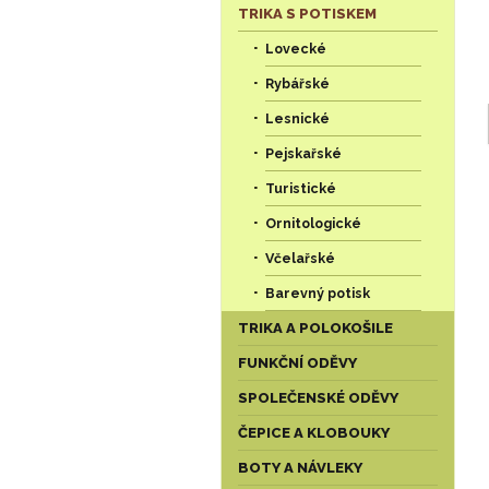
TRIKA S POTISKEM
Lovecké
Rybářské
Lesnické
Pejskařské
Turistické
Ornitologické
Včelařské
Barevný potisk
TRIKA A POLOKOŠILE
FUNKČNÍ ODĚVY
SPOLEČENSKÉ ODĚVY
ČEPICE A KLOBOUKY
BOTY A NÁVLEKY