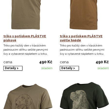
triko s potiskem PLÁSTVE
triko s potiskem PLÁSTVE
pískové
světle hnědé
Triko pro každý den v klasickém
Triko pro každý den v klasickém
padnoucím střihu sešité pevnými
padnoucím střihu sešité pevnými
švy a vybavené nápletem u krku.
švy a vybavené nápletem u krku.
490 Kč
490 Kč
cena
cena
Detaily >
Detaily >
skladem
skladem