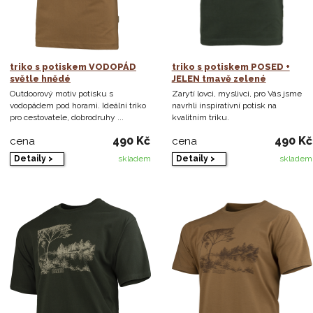
triko s potiskem VODOPÁD
triko s potiskem POSED +
světle hnědé
JELEN tmavě zelené
Outdoorový motiv potisku s
Zarytí lovci, myslivci, pro Vás jsme
vodopádem pod horami. Ideální triko
navrhli inspirativní potisk na
pro cestovatele, dobrodruhy ...
kvalitním triku.
490 Kč
490 Kč
cena
cena
Detaily >
Detaily >
skladem
skladem