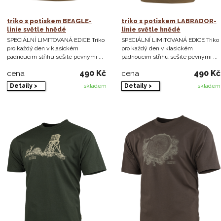
triko s potiskem BEAGLE-
triko s potiskem LABRADOR-
linie světle hnědé
linie světle hnědé
SPECIÁLNÍ LIMITOVANÁ EDICE Triko
SPECIÁLNÍ LIMITOVANÁ EDICE Triko
pro každý den v klasickém
pro každý den v klasickém
padnoucím střihu sešité pevnými ...
padnoucím střihu sešité pevnými ...
490 Kč
490 Kč
cena
cena
Detaily >
Detaily >
skladem
skladem