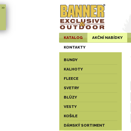
»
KATALOG
AKČNÍ NABÍDKY
KONTAKTY
BUNDY
KALHOTY
FLEECE
SVETRY
BLŮZY
VESTY
KOŠILE
DÁMSKÝ SORTIMENT