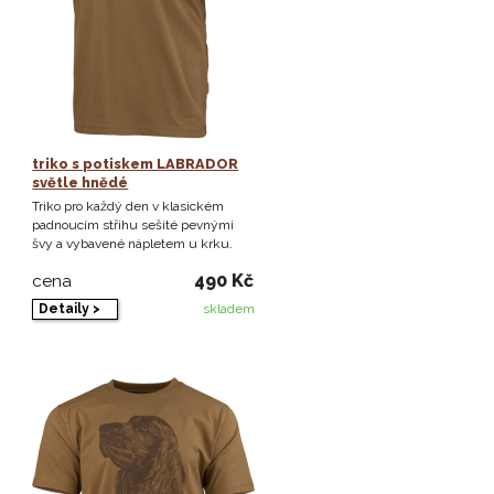
triko s potiskem LABRADOR
světle hnědé
Triko pro každý den v klasickém
padnoucím střihu sešité pevnými
švy a vybavené nápletem u krku.
490 Kč
cena
Detaily >
skladem