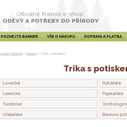
POZNEJTE BANNER
VŠE O NÁKUPU
DOPRAVA A PLATBA
Úvodní stránka
/
Katalog
/
Trika s potiskem
Trika s potisk
Lovecké
Rybářské
Lesnické
Pejskařské
Turistické
Ornitologic
Včelařské
Barevný pot