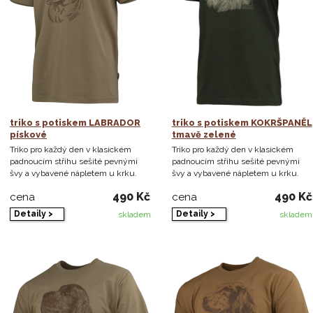
triko s potiskem LABRADOR
triko s potiskem KOKRŠPANĚL
pískové
tmavě zelené
Triko pro každý den v klasickém
Triko pro každý den v klasickém
padnoucím střihu sešité pevnými
padnoucím střihu sešité pevnými
švy a vybavené nápletem u krku.
švy a vybavené nápletem u krku.
490 Kč
490 Kč
cena
cena
Detaily >
Detaily >
skladem
skladem