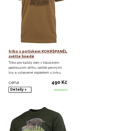
triko s potiskem KOKRŠPANĚL
světle hnedé
Triko pro každý den v klasickém
padnoucím střihu sešité pevnými
švy a vybavené nápletem u krku.
490 Kč
cena
Detaily >
skladem