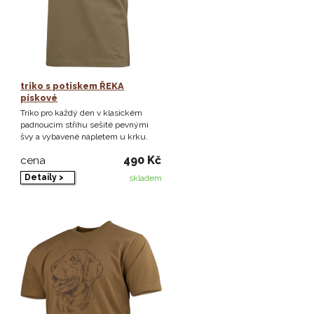
triko s potiskem ŘEKA
pískové
Triko pro každý den v klasickém
padnoucím střihu sešité pevnými
švy a vybavené nápletem u krku.
490 Kč
cena
Detaily >
skladem