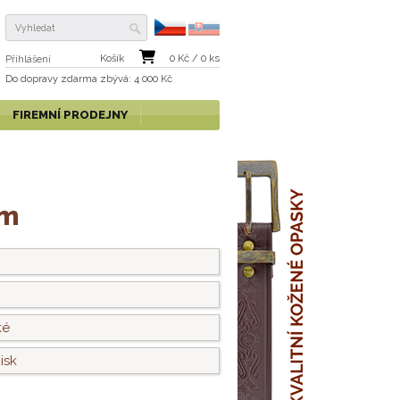
Košík
0
Kč /
0
ks
Přihlášení
Do dopravy zdarma
zbývá
: 4 000 Kč
FIREMNÍ PRODEJNY
em
ké
isk