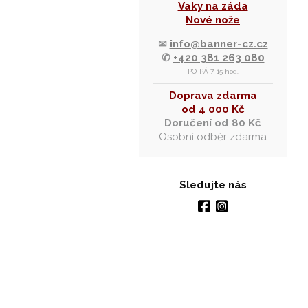
Vaky na záda
Nové nože
✉
info@banner-cz.cz
✆
+420 381 263 080
PO-PÁ 7-15 hod.
Doprava zdarma
od 4 000 Kč
Doručení od 80 Kč
Osobní odběr zdarma
Sledujte nás