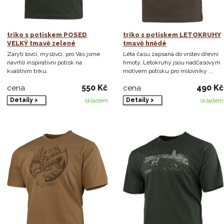
triko s potiskem POSED
triko s potiskem LETOKRUHY
VELKÝ tmavě zelené
tmavě hnědé
Zarytí lovci, myslivci, pro Vás jsme
Léta času zapsaná do vrstev dřevní
navrhli inspirativní potisk na
hmoty. Letokruhy jsou nadčasovým
kvalitním triku.
motivem potisku pro milovníky ...
550 Kč
490 Kč
cena
cena
Detaily >
Detaily >
skladem
skladem