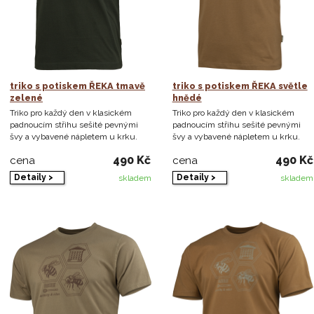
triko s potiskem ŘEKA tmavě
triko s potiskem ŘEKA světle
zelené
hnědé
Triko pro každý den v klasickém
Triko pro každý den v klasickém
padnoucím střihu sešité pevnými
padnoucím střihu sešité pevnými
švy a vybavené nápletem u krku.
švy a vybavené nápletem u krku.
490 Kč
490 Kč
cena
cena
Detaily >
Detaily >
skladem
skladem