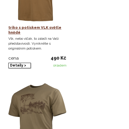
triko s potiskem VLK světle
hnědé
Vlk, nebo vlčák, to záleží na Vaší
představivosti. Vynikněte s
originálním potiskem.
490 Kč
cena
Detaily >
skladem