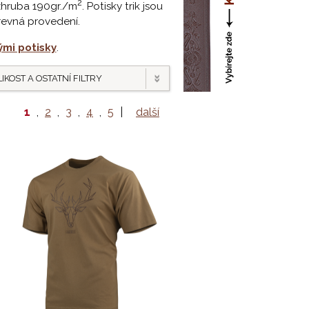
2
 zhruba 190gr./m
. Potisky trik jsou
revná provedení.
ými potisky
.
IKOST A OSTATNÍ FILTRY
1
,
2
,
3
,
4
,
5
|
další