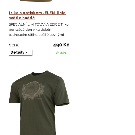
triko s potiskem JELEN-linie
světle hnědé
SPECIÁLNÍ LIMITOVANÁ EDICE Triko
pro každý den v klasickém
padnoucím střihu sešité pevnými ...
490 Kč
cena
Detaily >
skladem