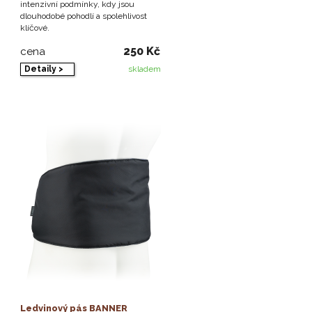
intenzivní podmínky, kdy jsou
dlouhodobé pohodlí a spolehlivost
klíčové.
250 Kč
cena
Detaily >
skladem
Ledvinový pás BANNER