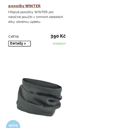
ponožky WINTER
Hřejivé ponožky WINTER pro
náročné použití v zimních obdobích
díky silnému úpletu.
390 Kč
cena
Detaily >
skladem