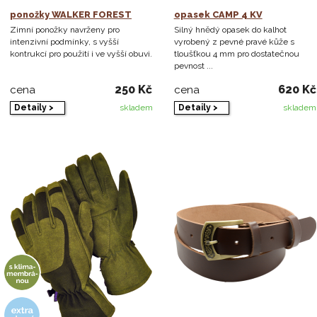
ponožky WALKER FOREST
opasek CAMP 4 KV
Zimní ponožky navrženy pro
Silný hnědý opasek do kalhot
intenzivní podmínky, s vyšší
vyrobený z pevné pravé kůže s
kontrukcí pro použití i ve vyšší obuvi.
tloušťkou 4 mm pro dostatečnou
pevnost ...
250 Kč
620 Kč
cena
cena
Detaily >
Detaily >
skladem
skladem