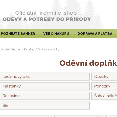
POZNEJTE BANNER
VŠE O NÁKUPU
DOPRAVA A PLATBA
Úvodní stránka
/
Katalog
/
Oděvní doplňky
Oděvní doplň
Ledvinový pás
Opasky
Pláštěnky
Ponožky
Rukavice
Šály a nákrč
Šle