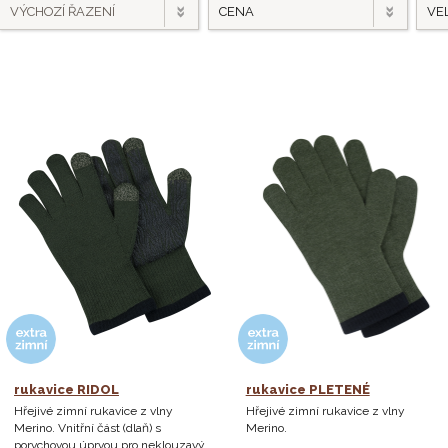
VÝCHOZÍ ŘAZENÍ
CENA
VEL
rukavice RIDOL
rukavice PLETENÉ
Hřejivé zimní rukavice z vlny
Hřejivé zimní rukavice z vlny
Merino. Vnitřní část (dlaň) s
Merino.
porvchovou úprvou pro neklouzavý