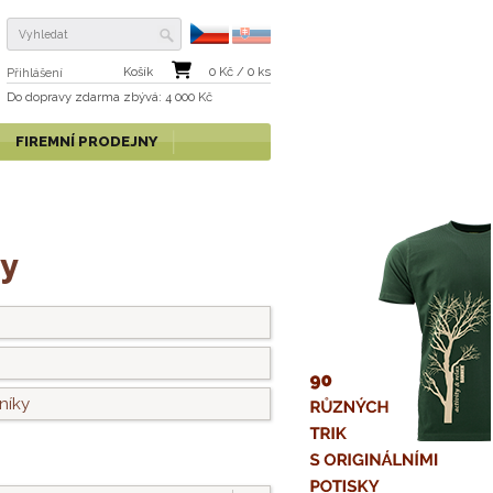
Košík
0
Kč /
0
ks
Přihlášení
Do dopravy zdarma
zbývá
: 4 000 Kč
FIREMNÍ PRODEJNY
ky
níky