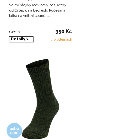
Velmi hřejivý ledvinový pás, který
udrží teplo na bedrech. Počesaná
látka na vnitřní straně, ...
350 Kč
cena
Detaily >
v prodejnách