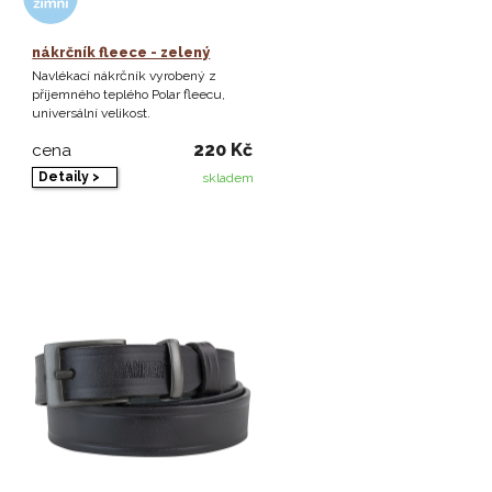
nákrčník fleece - zelený
Navlékací nákrčník vyrobený z
příjemného teplého Polar fleecu,
universální velikost.
220 Kč
cena
Detaily >
skladem