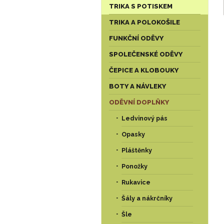
TRIKA S POTISKEM
TRIKA A POLOKOŠILE
FUNKČNÍ ODĚVY
SPOLEČENSKÉ ODĚVY
ČEPICE A KLOBOUKY
BOTY A NÁVLEKY
ODĚVNÍ DOPLŇKY
Ledvinový pás
Opasky
Pláštěnky
Ponožky
Rukavice
Šály a nákrčníky
Šle