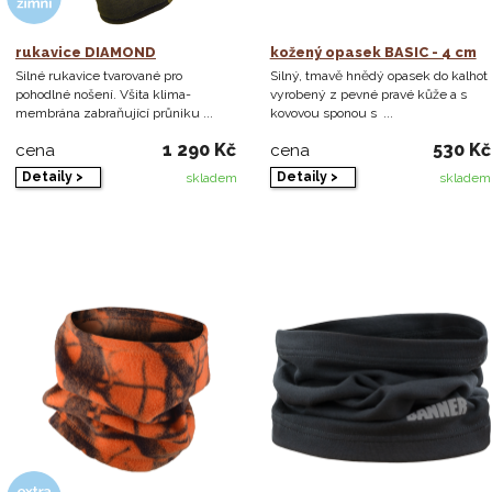
rukavice DIAMOND
kožený opasek BASIC - 4 cm
Silné rukavice tvarované pro
Silný, tmavě hnědý opasek do kalhot
pohodlné nošení. Všita klima-
vyrobený z pevné pravé kůže a s
membrána zabraňující průniku ...
kovovou sponou s ...
1 290 Kč
530 Kč
cena
cena
Detaily >
Detaily >
skladem
skladem