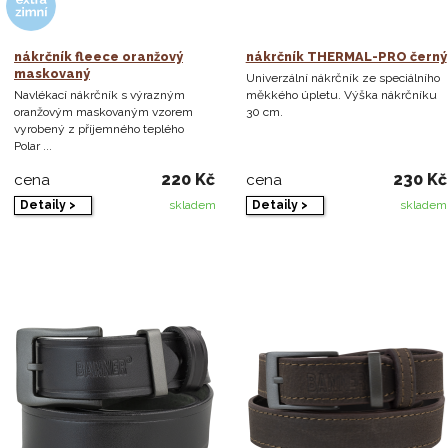
nákrčník fleece oranžový
nákrčník THERMAL-PRO černý
maskovaný
Univerzální nákrčník ze speciálního
Navlékací nákrčník s výrazným
měkkého úpletu. Výška nákrčníku
oranžovým maskovaným vzorem
30 cm.
vyrobený z příjemného teplého
Polar ...
220 Kč
230 Kč
cena
cena
Detaily >
Detaily >
skladem
skladem