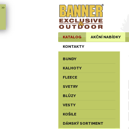
»
KATALOG
AKČNÍ NABÍDKY
KONTAKTY
BUNDY
KALHOTY
FLEECE
SVETRY
BLŮZY
VESTY
KOŠILE
DÁMSKÝ SORTIMENT