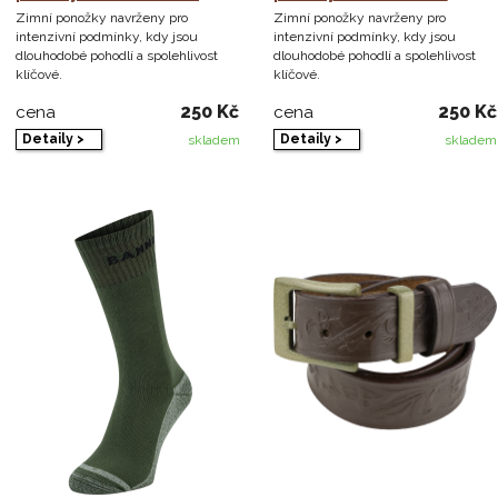
Zimní ponožky navrženy pro
Zimní ponožky navrženy pro
intenzivní podmínky, kdy jsou
intenzivní podmínky, kdy jsou
dlouhodobé pohodlí a spolehlivost
dlouhodobé pohodlí a spolehlivost
klíčové.
klíčové.
250 Kč
250 Kč
cena
cena
Detaily >
Detaily >
skladem
skladem