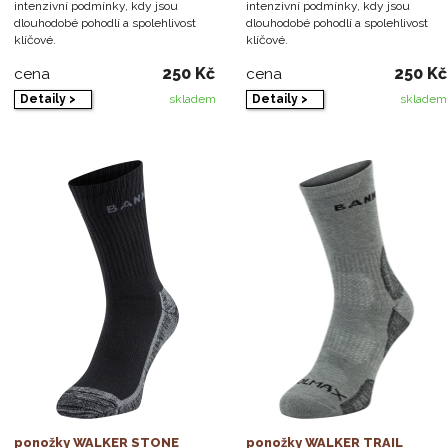
intenzivní podmínky, kdy jsou
intenzivní podmínky, kdy jsou
dlouhodobé pohodlí a spolehlivost
dlouhodobé pohodlí a spolehlivost
klíčové.
klíčové.
250 Kč
250 Kč
cena
cena
Detaily >
Detaily >
skladem
skladem
ponožky WALKER STONE
ponožky WALKER TRAIL