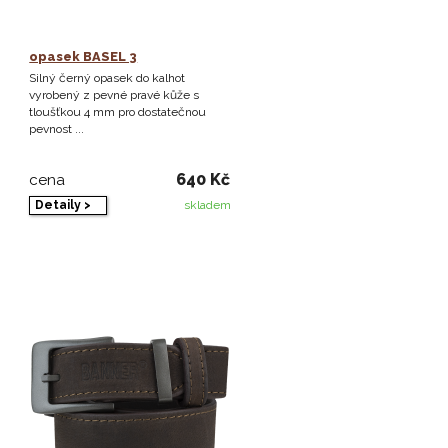
opasek BASEL 3
Silný černý opasek do kalhot
vyrobený z pevné pravé kůže s
tloušťkou 4 mm pro dostatečnou
pevnost ...
640 Kč
cena
Detaily >
skladem