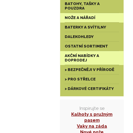
BATOHY, TAŠKY A
POUZDRA
NOŽE A NÁŘADÍ
BATERKY A SVÍTILNY
DALEKOHLEDY
OSTATNÍ SORTIMENT
AKČNÍ NABÍDKY A
DOPRODEJ
> BEZPEČNĚJI V PŘÍRODĚ
> PRO STŘELCE
> DÁRKOVÉ CERTIFIKÁTY
Inspirujte se
Kalhoty s pružným
pasem
Vaky na záda
Nové nože