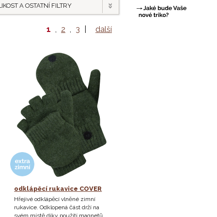
IKOST A OSTATNÍ FILTRY
1
,
2
,
3
|
další
odklápěcí rukavice COVER
Hřejivé odklápěcí vlněné zimní
rukavice. Odklopená část drží na
svém místě díky použití magnetů.