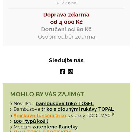
PO-PÁ 7-15 hod.
Doprava zdarma
od 4 000 Kč
Doručení od 80 Kč
Osobní odběr zdarma
Sledujte nás
MOHLO BY VÁS ZAJÍMAT
> Novinka -
bambusové triko TOSEL
> Bambusové
triko s dlouhými rukávy TOPAL
®
>
Špičkové funkční triko
s vlákny COOLMAX
>
100+ typů košil
> Moderní
zateplené flanelky