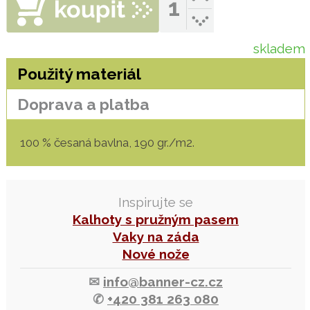
skladem
Použitý materiál
Doprava a platba
100 % česaná bavlna, 190 gr./m2.
Inspirujte se
Kalhoty s pružným pasem
Vaky na záda
Nové nože
✉
info@banner-cz.cz
✆
+420 381 263 080