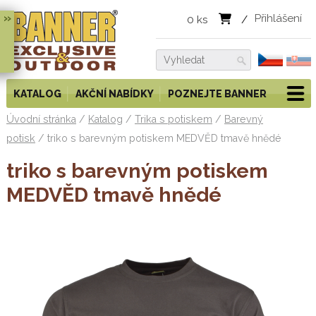
»
Přihlášení
0
ks
/
KATALOG
AKČNÍ NABÍDKY
POZNEJTE BANNER
Úvodní stránka
/
Katalog
/
Trika s potiskem
/
Barevný
potisk
/
triko s barevným potiskem MEDVĚD tmavě hnědé
triko s barevným potiskem
MEDVĚD tmavě hnědé