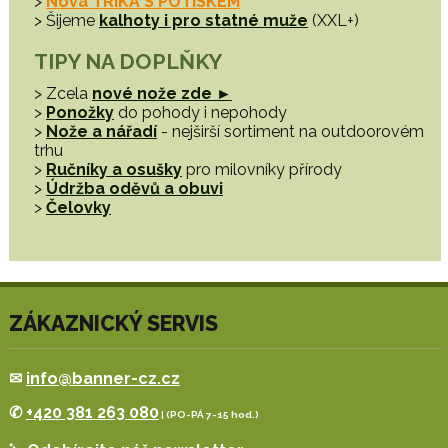
>
Nová TRIKA S POTISKEM
> Šijeme
kalhoty i pro statné muže
(XXL+)
TIPY NA DOPLŇKY
> Zcela
nové nože zde ►
>
Ponožky
do pohody i nepohody
>
Nože a nářadí
- nejširší sortiment na outdoorovém
trhu
>
Ručníky a osušky
pro milovníky přírody
>
Údržba oděvů a obuvi
>
Čelovky
ZÁKAZNICKÝ SERVIS
✉
info@banner-cz.cz
✆
+420 381 263 080
| (PO-PÁ 7-15 hod.)