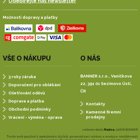
Odebírejte náš newsletter
Možnosti dopravy a platby
VŠE O NÁKUPU
O NÁS
BANNER s.r.o.,
Vaníčkova
3 roky záruka
22, 391 01 Sezimovo Ústí,
Doporučení pro oblékání
ČR
Ošetřování oděvů
Doprava a platba
Kontakty
Obchodní podmínky
Kamenné firemní
prodejny
Vrácení - výměna - oprava
reklamní studio
Mašina
, 2026 © BANNER
Tento web používá k poskytování služeb, personalizaci reklam a analýze návštěvnosti