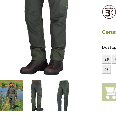
Cena
Dostup
48
62