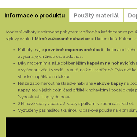
Informace o produktu
Použitý materiál
Do
Moderní kalhoty inspirované pohybem v přírodě a každodenním použ
stylový vzhled.
Mírně zužované nohavice
od kolen dolů. Kolenní z
Kalhoty mají
zpevněné exponované části
- kolena od stehen
zvýšena jejich životnost a odolnost.
Díky moderním a stále oblíbenějším
kapsám na nohavicích s
a vytáhnout věci i v sedě - v autě, na židli, v přírodě. Tyto dvě 
vhodné například na telefon.
Nelze zapomenout na klasické nabírané
vakové kapsy
na bocí
Kapsy jsou v jejich dolní části přišité k nohavicím i podél okraj
"vypouknutí" kapsy do boku.
2 klínové kapsy v pase a 2 kapsy s patkami v zadní části kalhot.
Vyztužený pas našitou tkaninou. Opasková poutka na 4 cm silný