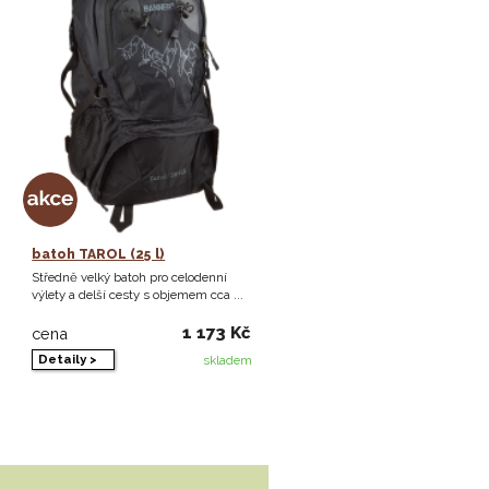
batoh TAROL (25 l)
Středně velký batoh pro celodenní
výlety a delší cesty s objemem cca ...
1 173 Kč
cena
Detaily >
skladem