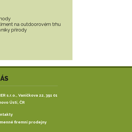
ohody
ortiment na outdoorovém trhu
vníky přírody
NÁS
R s.r.o.,
Vaníčkova 22, 391 01
ovo Ústí, ČR
ntakty
menné firemní prodejny