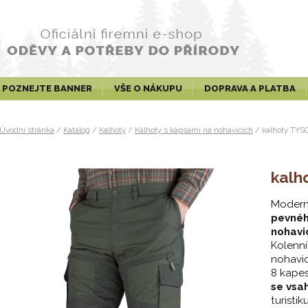
POZNEJTE BANNER
VŠE O NÁKUPU
DOPRAVA A PLATBA
Úvodní stránka
/
Katalog
/
Kalhoty
/
Kalhoty s kapsami na nohavicích
/
kalhoty TYS
kalh
Moderní
pevnéh
nohavi
Kolenní
nohavic
8 kape
se vsa
turistik