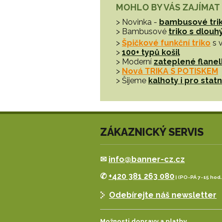
MOHLO BY VÁS ZAJÍMAT
> Novinka -
bambusové tri
> Bambusové
triko s dlou
>
Špičkové funkční triko
s 
>
100+ typů košil
> Moderní
zateplené flanel
>
Nová TRIKA S POTISKEM
> Šijeme
kalhoty i pro sta
ZÁKAZNICKÝ SERVIS
✉
info@banner-cz.cz
✆
+420 381 263 080
| (PO-PÁ 7-15 hod.
Odebírejte náš newsletter
Možnosti dopravy a platby