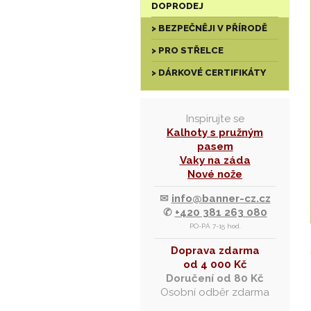
DOPRODEJ
> BEZPEČNĚJI V PŘÍRODĚ
> PRO STŘELCE
> DÁRKOVÉ CERTIFIKÁTY
Inspirujte se
Kalhoty s pružným
pasem
Vaky na záda
Nové nože
✉
info@banner-cz.cz
✆
+420 381 263 080
PO-PÁ 7-15 hod.
Doprava zdarma
od 4 000 Kč
Doručení od 80 Kč
Osobní odběr zdarma