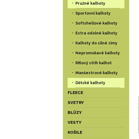
Pružné kalhoty
Sportovní kalhoty
Softshellové kalhoty
Extra odolné kalhoty
Kalhoty do silné zimy
Nepromokavé kalhoty
Riflový střih kalhot
Manšestrové kalhoty
Dětské kalhoty
FLEECE
SVETRY
BLŮZY
VESTY
KOŠILE