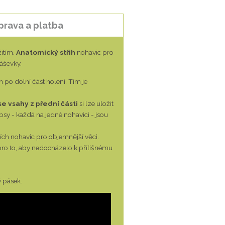
prava a platba
itím.
Anatomický střih
nohavic pro
áševky.
 po dolní část holení. Tím je
e vsahy z přední části
si lze uložit
kapsy - každá na jedné nohavici - jsou
ch nohavic pro objemnější věci.
e pro to, aby nedocházelo k přílišnému
 pásek.