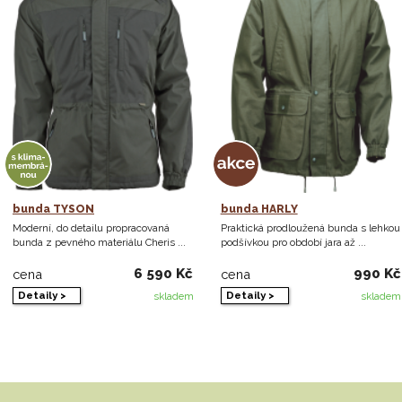
bunda TYSON
bunda HARLY
Moderní, do detailu propracovaná
Praktická prodloužená bunda s lehkou
bunda z pevného materiálu Cheris ...
podšívkou pro období jara až ...
6 590 Kč
990 Kč
cena
cena
Detaily >
Detaily >
skladem
skladem