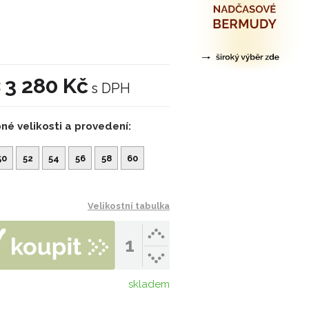
3 280 Kč
:
s DPH
né velikosti a provedení:
50
52
54
56
58
60
Velikostní tabulka
skladem