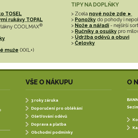
TIPY NA DOPLŇKY
ko TOSEL
> Zcela
nové nože zde ►
hými rukávy TOPAL
>
Ponožky
do pohody i nep
®
>
Nože a nářadí
- nejširší s
vlákny COOLMAX
>
Ručníky a osušky
pro milo
>
Údržba oděvů a obuvi
ky
>
Čelovky
tné muže
(XXL+)
VŠE O NÁKUPU
O 
BANNE
3 roky záruka
Sezim
Doporučení pro oblékání
)
Ošetřování oděvů
Ko
Doprava a platba
Ka
Obchodní podmínky