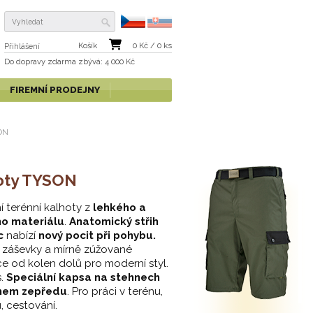
Košík
0
Kč /
0
ks
Přihlášení
Do dopravy zdarma
zbývá
: 4 000 Kč
FIREMNÍ PRODEJNY
ON
oty TYSON
 terénní kalhoty z
lehkého a
o materiálu
.
Anatomický střih
c
nabízí
nový pocit při pohybu.
 záševky a mírně zúžované
e od kolen dolů pro moderní styl.
s.
Speciální kapsa na stehnech
hem zepředu
. Pro práci v terénu,
u, cestování.