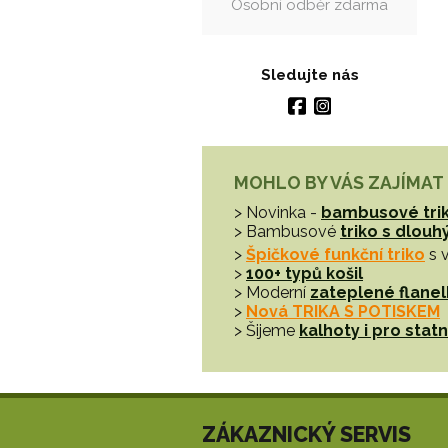
Osobní odběr zdarma
Sledujte nás
MOHLO BY VÁS ZAJÍMAT
> Novinka -
bambusové tri
> Bambusové
triko s dlou
>
Špičkové funkční triko
s 
>
100+ typů košil
> Moderní
zateplené flanel
>
Nová TRIKA S POTISKEM
> Šijeme
kalhoty i pro sta
ZÁKAZNICKÝ SERVIS