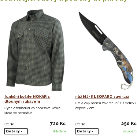
funkční košile NOKAR s
nůž M2-8 LEOPARD zavírací
dlouhým rukávem
Praktický menší zavírací nůž s délkou
Rychleschnoucí volnočasová košile,
čepele 7 cm.
která se nemačká.
720 Kč
250 Kč
cena
cena
Detaily >
Detaily >
skladem
skladem