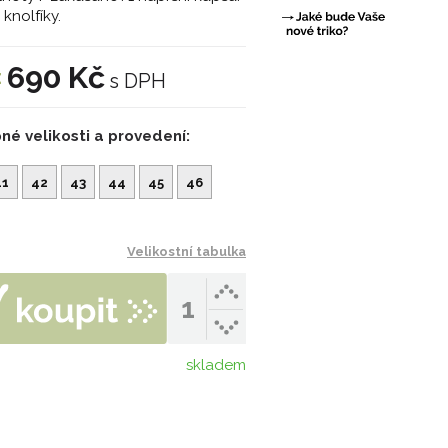
 knolfíky.
690 Kč
:
s DPH
né velikosti a provedení:
41
42
43
44
45
46
Velikostní tabulka
skladem