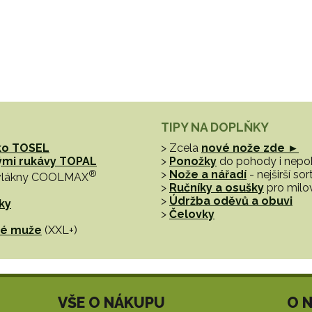
TIPY NA DOPLŇKY
ko TOSEL
> Zcela
nové nože zde ►
hými rukávy TOPAL
>
Ponožky
do pohody i nep
®
>
Nože a nářadí
- nejširší s
vlákny COOLMAX
>
Ručníky a osušky
pro milo
>
Údržba oděvů a obuvi
ky
>
Čelovky
tné muže
(XXL+)
VŠE O NÁKUPU
O 