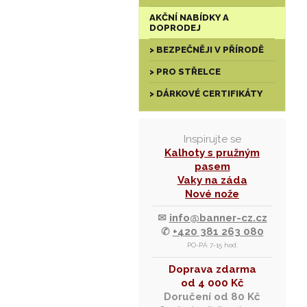
AKČNÍ NABÍDKY A
DOPRODEJ
> BEZPEČNĚJI V PŘÍRODĚ
> PRO STŘELCE
> DÁRKOVÉ CERTIFIKÁTY
Inspirujte se
Kalhoty s pružným
pasem
Vaky na záda
Nové nože
✉
info@banner-cz.cz
✆
+420 381 263 080
PO-PÁ 7-15 hod.
Doprava zdarma
od 4 000 Kč
Doručení od 80 Kč