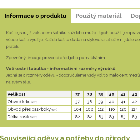
Informace o produktu
Použitý materiál
Do
Košile jsou již základem šatníku každého muže. Jejich použití je opra
všude košili využije. Každá košile dodá na stylovosti, ať už v ní jdete 
přáteli.
Zpevněný límec je prevencí před jeho pomačkáním.
Velikostní tabulka - informativní rozměry výrobků.
Jedná se o rozměry oděvu - doporučujeme vždy volit o málo centimetrů 
na svém těle.
Velikost
37
38
39
40
41
42
Obvod krku
37
38
39
40
41
42
(cm)
Obvod přes pas/boky
104
108
112
116
120
124
(cm)
Délka košile
82
82
83
83
83
83
(cm)
Související oděvy a potřeby do přírody