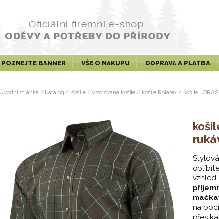
POZNEJTE BANNER
VŠE O NÁKUPU
DOPRAVA A PLATBA
Úvodní stránka
/
Katalog
/
Košile
/
Vzorované košile
/
košile Rolatex
/
košile LORAS
koši
ruk
Stylová
oblíbít
vzhled.
příjem
mačka
na bocí
přes ka