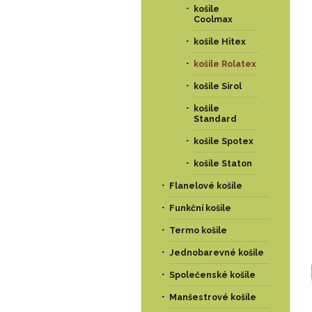
košile
Coolmax
košile Hitex
košile Rolatex
košile Sirol
košile
Standard
košile Spotex
košile Staton
Flanelové košile
Funkční košile
Termo košile
Jednobarevné košile
Společenské košile
Manšestrové košile