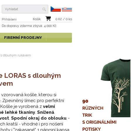
Košík
0
Kč /
0
ks
Přihlášení
Do dopravy zdarma
zbývá
: 4 000 Kč
FIREMNÍ PRODEJNY
 s dlouhým rukávem
le LORAS s dlouhým
ávem
 vzorovaná košile, kterou si
e. Zpevněný límec pro perfektní
 Košile je vyrobená z
velmi
né lehké tkaniny
.
S
nížená
vost
.
Spodní okraj do oblouku
-
ch kratší - vhodné i pro nošení
lhoty i "zakasané". 1 náprsní kapsa.