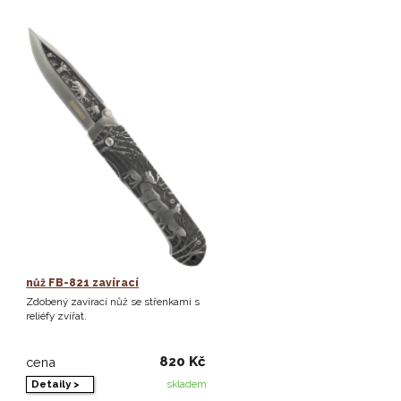
nůž FB-821 zavírací
Zdobený zavírací nůž se střenkami s
reliéfy zvířat.
820 Kč
cena
Detaily >
skladem