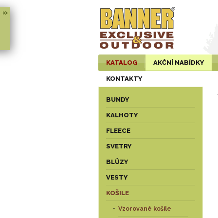
»
KATALOG
AKČNÍ NABÍDKY
KONTAKTY
BUNDY
KALHOTY
FLEECE
SVETRY
BLŮZY
VESTY
KOŠILE
Vzorované košile