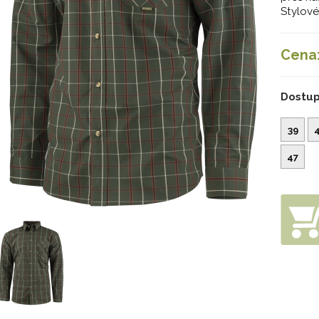
Stylové
Cena
Dostup
39
47