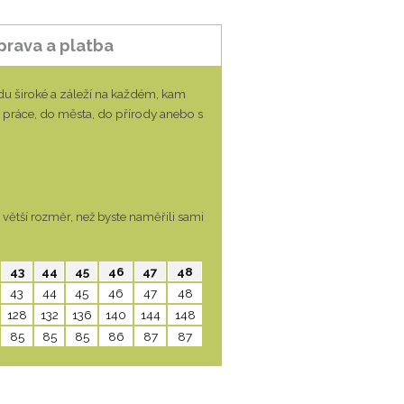
prava a platba
vdu široké a záleží na každém, kam
do práce, do města, do přírody anebo s
větší rozměr, než byste naměřili sami
43
44
45
46
47
48
43
44
45
46
47
48
128
132
136
140
144
148
85
85
85
86
87
87