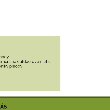
ohody
ortiment na outdoorovém trhu
vníky přírody
NÁS