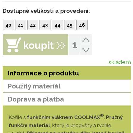
Dostupné velikosti a provedení:
40
41
42
43
44
45
46
skladem
Informace o produktu
Použitý materiál
Doprava a platba
®
Košile s
funkčním vláknem COOLMAX
.
Pružný
funkční materiál
, který je prodyšný a rychle