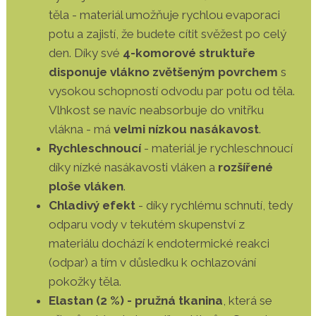
těla - materiál umožňuje rychlou evaporaci
potu a zajistí, že budete cítit svěžest po celý
den. Díky své
4-komorové struktuře
disponuje vlákno zvětšeným povrchem
s
vysokou schopností odvodu par potu od těla.
Vlhkost se navíc neabsorbuje do vnitřku
vlákna - má
velmi nízkou nasákavost
.
Rychleschnoucí
- materiál je rychleschnoucí
díky nízké nasákavosti vláken a
rozšířené
ploše vláken
.
Chladivý efekt
- díky rychlému schnutí, tedy
odparu vody v tekutém skupenství z
materiálu dochází k endotermické reakci
(odpar) a tím v důsledku k ochlazování
pokožky těla.
Elastan (2 %) - pružná tkanina
, která se