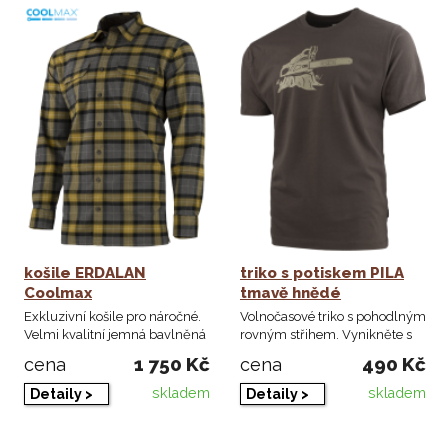
košile ERDALAN
triko s potiskem PILA
Coolmax
tmavě hnědé
Exkluzivní košile pro náročné.
Volnočasové triko s pohodlným
Velmi kvalitní jemná bavlněná
rovným střihem. Vynikněte s
tkanina ...
originálním ...
1 750 Kč
490 Kč
cena
cena
skladem
skladem
Detaily >
Detaily >