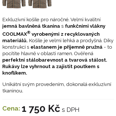
Exkluzivní košile pro náročné. Velmi kvalitní
jemná bavlněná tkanina
s
funkčními vlákny
®
COOLMA
X
vyrobenými z recyklovaných
materiálů.
Košile je velmi lehká a prodyšná. Díky
konstrukci s
elastanem je příjemně pružná
- to
pocítíte hlavně v oblasti ramen. Ověřená
perfektní stálobarevnost a tvarová stálost.
Rukávy lze vyhrnout a zajistit poutkem s
knoflíkem.
Unikátní svým provedením, dokonalá exkluzivní
tkaninou.
1 750 Kč
Cena:
s DPH