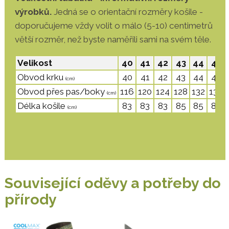
výrobků.
Jedná se o orientační rozměry košile -
doporučujeme vždy volit o málo (5-10) centimetrů
větší rozměr, než byste naměřili sami na svém těle.
Velikost
40
41
42
43
44
45
Obvod krku
40
41
42
43
44
45
(cm)
Obvod přes pas/boky
116
120
124
128
132
136
(cm)
Délka košile
83
83
83
85
85
85
(cm)
Související oděvy a potřeby do
přírody