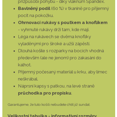
přizpůsobí pohybu - díky vláknům Spandex.
Bavlněný podíl
(60 %) v tkanině pro příjemný
pocit na pokožku.
Ohrnovací rukávy s poutkem a knoflíkem
- vyhrnuté rukávy drží tam, kde mají.
Léga na rukávech se dvěma knoflíky
vyladěnými pro široké a užší zápěstí.
Dlouhá košile s rozparky na bocích vhodná
především (ale ne jenom) pro zakasání do
kalhot.
Příjemný počesaný materiál u krku, aby límec
neškrábal.
Náprsní kapsy s patkou, na levé straně
průchodka pro propisku
.
Garantujeme, že tuto košili nebudete chtít již sundat.
Velikostní tabulka - informativní rozměry