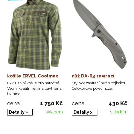
košile ERVEL Coolmax
nůž DA-63 zavírací
Exkluzivní košile pro náročné.
Stylový zavírací nůž s pojistkou.
Velmi kvalitní jemná bavlněná
Celokovové pojetí nože.
tkanina ...
1 750 Kč
430 Kč
cena
cena
skladem
skladem
Detaily >
Detaily >