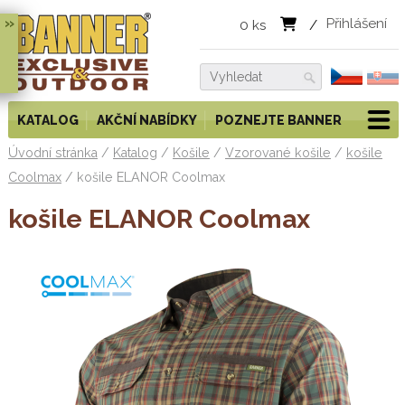
»
Přihlášení
0
ks
/
KATALOG
AKČNÍ NABÍDKY
POZNEJTE BANNER
Úvodní stránka
/
Katalog
/
Košile
/
Vzorované košile
/
košile
Coolmax
/
košile ELANOR Coolmax
košile ELANOR Coolmax