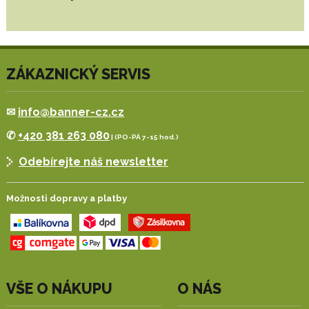
ZÁKAZNICKÝ SERVIS
✉
info@banner-cz.cz
✆
+420 381 263 080
| (PO-PÁ 7-15 hod.)
Odebírejte náš newsletter
Možnosti dopravy a platby
VŠE O NÁKUPU
O NÁS