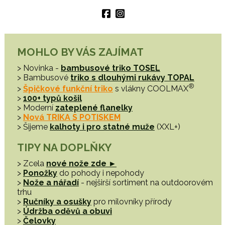
MOHLO BY VÁS ZAJÍMAT
> Novinka -
bambusové triko TOSEL
> Bambusové
triko s dlouhými rukávy TOPAL
®
>
Špičkové funkční triko
s vlákny COOLMAX
>
100+ typů košil
> Moderní
zateplené flanelky
>
Nová TRIKA S POTISKEM
> Šijeme
kalhoty i pro statné muže
(XXL+)
TIPY NA DOPLŇKY
> Zcela
nové nože zde ►
>
Ponožky
do pohody i nepohody
>
Nože a nářadí
- nejširší sortiment na outdoorovém
trhu
>
Ručníky a osušky
pro milovníky přírody
>
Údržba oděvů a obuvi
>
Čelovky