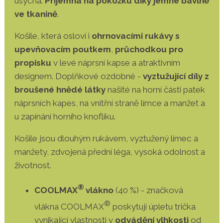
usychá.
Příjemná na pokožku díky jemné bavlně
ve tkanině
.
Košile, která osloví i
ohrnovacími rukávy s
upevňovacím poutkem
,
průchodkou pro
propisku
v levé náprsní kapse a atraktivním
designem. Doplňkové ozdobné -
vyztužující díly z
broušené hnědé látky
našité na horní části patek
náprsních kapes, na vnitřní straně límce a manžet a
u zapínání horního knoflíku.
Košile jsou dlouhým rukávem, vyztužený límec a
manžety, zdvojená přední léga, vysoká odolnost a
životnost.
®
COOLMAX
vlákno
(40 %) - značková
®
vlákna COOLMAX
poskytují úpletu trička
vynikající vlastnosti v
odvádění vlhkosti
od