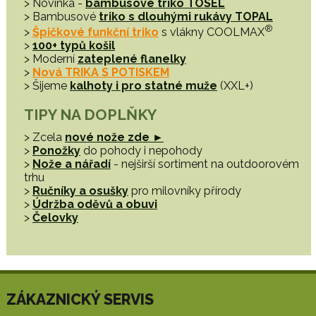
> Novinka -
bambusové triko TOSEL
> Bambusové
triko s dlouhými rukávy TOPAL
®
>
Špičkové funkční triko
s vlákny COOLMAX
>
100+ typů košil
> Moderní
zateplené flanelky
>
Nová TRIKA S POTISKEM
> Šijeme
kalhoty i pro statné muže
(XXL+)
TIPY NA DOPLŇKY
> Zcela
nové nože zde ►
>
Ponožky
do pohody i nepohody
>
Nože a nářadí
- nejširší sortiment na outdoorovém
trhu
>
Ručníky a osušky
pro milovníky přírody
>
Údržba oděvů a obuvi
>
Čelovky
ZÁKAZNICKÝ SERVIS