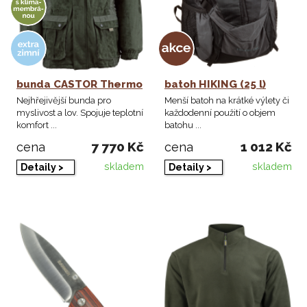
bunda CASTOR Thermo
batoh HIKING (25 l)
Nejhřejivější bunda pro
Menší batoh na krátké výlety či
myslivost a lov. Spojuje teplotní
každodenní použití o objem
komfort ...
batohu ...
7 770 Kč
1 012 Kč
cena
cena
skladem
skladem
Detaily >
Detaily >