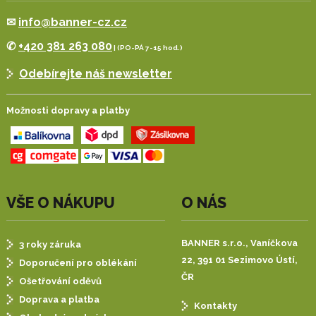
✉
info@banner-cz.cz
✆
+420 381 263 080
| (PO-PÁ 7-15 hod.)
Odebírejte náš newsletter
Možnosti dopravy a platby
VŠE O NÁKUPU
O NÁS
BANNER s.r.o.,
Vaníčkova
3 roky záruka
22, 391 01 Sezimovo Ústí,
Doporučení pro oblékání
ČR
Ošetřování oděvů
Doprava a platba
Kontakty