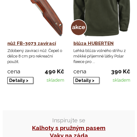
nůž FB-3073 zavírací
blůza HUBERTEN
Zdobený zavírací nůž. Čepel o
Lehká blůza volného střihu z
délce 8 cm pro rekreační
měkké příjemné látky Polar
použit.
fleece pro ...
490 Kč
390 Kč
cena
cena
skladem
skladem
Detaily >
Detaily >
Inspirujte se
Kalhoty s pružným pasem
Vaky na záda