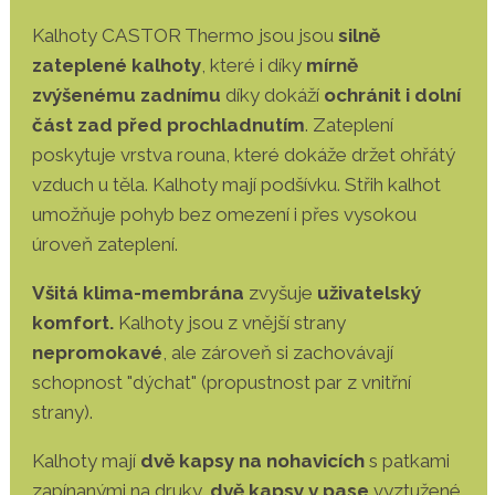
Kalhoty CASTOR Thermo jsou jsou
silně
zateplené kalhoty
, které i díky
mírně
zvýšenému zadnímu
díky dokáží
ochránit i dolní
část zad před prochladnutím
. Zateplení
poskytuje vrstva rouna, které dokáže držet ohřátý
vzduch u těla. Kalhoty mají podšívku. Střih kalhot
umožňuje pohyb bez omezení i přes vysokou
úroveň zateplení.
Všitá klima-membrána
zvyšuje
uživatelský
komfort.
Kalhoty jsou z vnější strany
nepromokavé
, ale zároveň si zachovávají
schopnost "dýchat" (propustnost par z vnitřní
strany).
Kalhoty mají
dvě kapsy na nohavicích
s patkami
zapínanými na druky,
dvě kapsy v pase
vyztužené