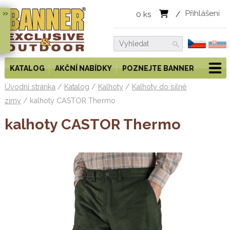
»
Přihlášení
0
ks
/
KATALOG
AKČNÍ NABÍDKY
POZNEJTE BANNER
Úvodní stránka
/
Katalog
/
Kalhoty
/
Kalhoty do silné
zimy
/
kalhoty CASTOR Thermo
kalhoty CASTOR Thermo