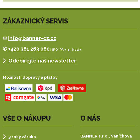
ZÁKAZNICKÝ SERVIS
✉
info@banner-cz.cz
✆
+420 381 263 080
| (PO-PÁ 7-15 hod.)
Odebírejte náš newsletter
Možnosti dopravy a platby
VŠE O NÁKUPU
O NÁS
BANNER s.r.o.,
Vaníčkova
3 roky záruka