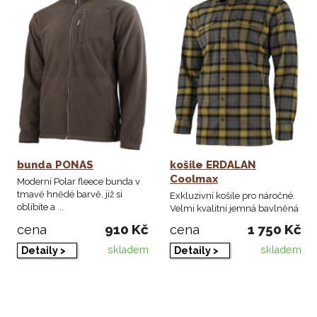
bunda PONAS
košile ERDALAN
Coolmax
Moderní Polar fleece bunda v
tmavě hnědé barvě, již si
Exkluzivní košile pro náročné.
oblíbíte a ...
Velmi kvalitní jemná bavlněná
tkanina ...
910 Kč
1 750 Kč
cena
cena
skladem
skladem
Detaily >
Detaily >