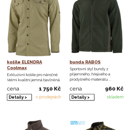
košile ELENDRA
bunda RABOS
Coolmax
Sportovní styl bundy z
příjemného, hřejivého a
Exkluzivní košile pro náročné.
prodyšného materiálu ...
Velmi kvalitní jemná bavlněná
tkanina ...
1 750 Kč
960 Kč
cena
cena
v prodejnách
skladem
Detaily >
Detaily >