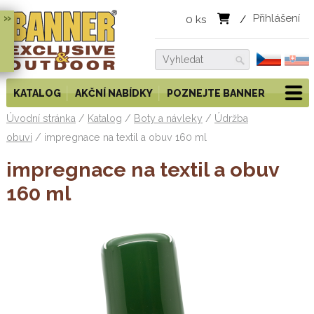
»
Přihlášení
0
ks
/
KATALOG
AKČNÍ NABÍDKY
POZNEJTE BANNER
Úvodní stránka
/
Katalog
/
Boty a návleky
/
Údržba
obuvi
/
impregnace na textil a obuv 160 ml
impregnace na textil a obuv
160 ml