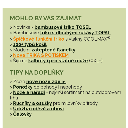
MOHLO BY VÁS ZAJÍMAT
> Novinka -
bambusové triko TOSEL
> Bambusové
triko s dlouhými rukávy TOPAL
®
>
Špičkové funkční triko
s vlákny COOLMAX
>
100+ typů košil
> Moderní
zateplené flanelky
>
Nová TRIKA S POTISKEM
> Šijeme
kalhoty i pro statné muže
(XXL+)
TIPY NA DOPLŇKY
> Zcela
nové nože zde ►
>
Ponožky
do pohody i nepohody
>
Nože a nářadí
- nejširší sortiment na outdoorovém
trhu
>
Ručníky a osušky
pro milovníky přírody
>
Údržba oděvů a obuvi
>
Čelovky