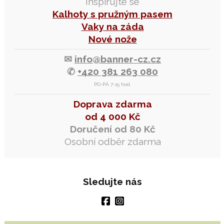
Inspirujte se
Kalhoty s pružným pasem
Vaky na záda
Nové nože
✉
info@banner-cz.cz
✆
+420 381 263 080
PO-PÁ 7-15 hod.
Doprava zdarma
od 4 000 Kč
Doručení od 80 Kč
Osobní odběr zdarma
Sledujte nás