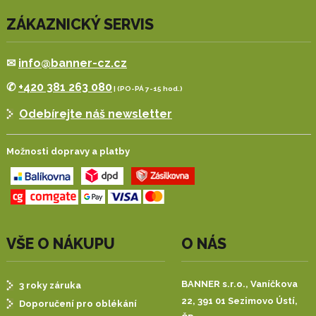
ZÁKAZNICKÝ SERVIS
✉
info@banner-cz.cz
✆
+420 381 263 080
| (PO-PÁ 7-15 hod.)
Odebírejte náš newsletter
Možnosti dopravy a platby
VŠE O NÁKUPU
O NÁS
BANNER s.r.o.,
Vaníčkova
3 roky záruka
22, 391 01 Sezimovo Ústí,
Doporučení pro oblékání