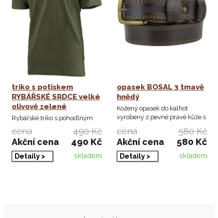
triko s potiskem
opasek BOSAL 3 tmavě
RYBÁŘSKÉ SRDCE velké
hnědý
olivově zelené
Kožený opasek do kalhot
vyrobený z pevné pravé kůže s
Rybářské triko s pohodlným
dostatečnou ...
rovným střihem. Vynikněte s
cena
490 Kč
cena
580 Kč
originálním ...
490 Kč
580 Kč
Akční cena
Akční cena
skladem
skladem
Detaily >
Detaily >