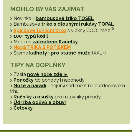
MOHLO BY VÁS ZAJÍMAT
> Novinka -
bambusové triko TOSEL
> Bambusové
triko s dlouhými rukávy TOPAL
®
>
Špičkové funkční triko
s vlákny COOLMAX
>
100+ typů košil
> Moderní
zateplené flanelky
>
Nová TRIKA S POTISKEM
> Šijeme
kalhoty i pro statné muže
(XXL+)
TIPY NA DOPLŇKY
> Zcela
nové nože zde ►
>
Ponožky
do pohody i nepohody
>
Nože a nářadí
- nejširší sortiment na outdoorovém
trhu
>
Ručníky a osušky
pro milovníky přírody
>
Údržba oděvů a obuvi
>
Čelovky