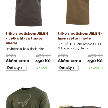
triko s potiskem JELEN
triko s potiskem JELEN-
- velká hlava tmavě
linie světle hnědé
hnědé
SPECIÁLNÍ LIMITOVANÁ EDICE
Triko pro každý den v
Bavlněné triko s klasickým
klasickém padnoucím ...
pohodlným střihem s
cena
490 Kč
cena
490 Kč
výrazným tematickým ...
490 Kč
490 Kč
Akční cena
Akční cena
skladem
skladem
Detaily >
Detaily >