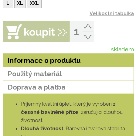
L
XL
XXL
Velikostní tabulka
skladem
Informace o produktu
Použitý materiál
Doprava a platba
Příjemný kvalitní úplet, který je vyroben
z
česané bavlněné příze
, zaručující dlouhou
životnost.
Dlouhá životnost
. Barevná i tvarová stabilita