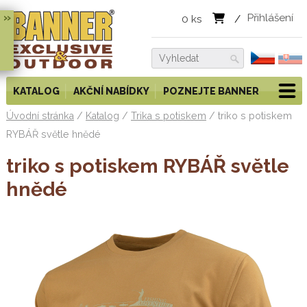
»
Přihlášení
0
ks
/
KATALOG
AKČNÍ NABÍDKY
POZNEJTE BANNER
Úvodní stránka
/
Katalog
/
Trika s potiskem
/
triko s potiskem
RYBÁŘ světle hnědé
triko s potiskem RYBÁŘ světle
hnědé