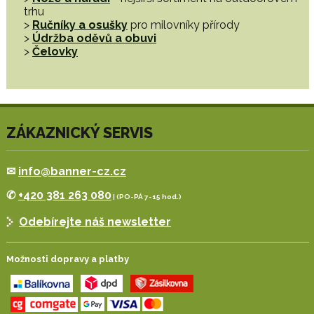
trhu
>
Ručníky a osušky
pro milovníky přírody
>
Údržba oděvů a obuvi
>
Čelovky
ZÁKAZNICKÝ SERVIS
✉
info@banner-cz.cz
✆
+420 381 263 080
| (PO-PÁ 7-15 hod.)
Odebírejte náš newsletter
Možnosti dopravy a platby