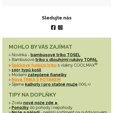
Sledujte nás
MOHLO BY VÁS ZAJÍMAT
> Novinka -
bambusové triko TOSEL
> Bambusové
triko s dlouhými rukávy TOPAL
®
>
Špičkové funkční triko
s vlákny COOLMAX
>
100+ typů košil
> Moderní
zateplené flanelky
>
Nová TRIKA S POTISKEM
> Šijeme
kalhoty i pro statné muže
(XXL+)
TIPY NA DOPLŇKY
> Zcela
nové nože zde ►
>
Ponožky
do pohody i nepohody
>
Nože a nářadí
- nejširší sortiment na outdoorovém