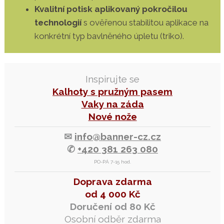
Kvalitní potisk aplikovaný pokročilou
technologií
s ověřenou stabilitou aplikace na
konkrétní typ bavlněného úpletu (triko).
Inspirujte se
Kalhoty s pružným pasem
Vaky na záda
Nové nože
✉
info@banner-cz.cz
✆
+420 381 263 080
PO-PÁ 7-15 hod.
Doprava zdarma
od 4 000 Kč
Doručení od 80 Kč
Osobní odběr zdarma