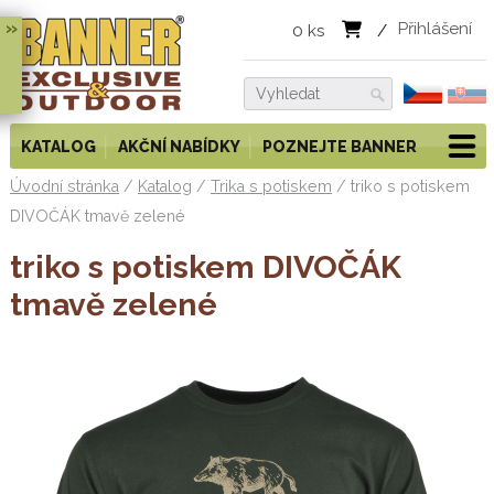
»
Přihlášení
0
ks
/
KATALOG
AKČNÍ NABÍDKY
POZNEJTE BANNER
Úvodní stránka
/
Katalog
/
Trika s potiskem
/
triko s potiskem
DIVOČÁK tmavě zelené
triko s potiskem DIVOČÁK
tmavě zelené