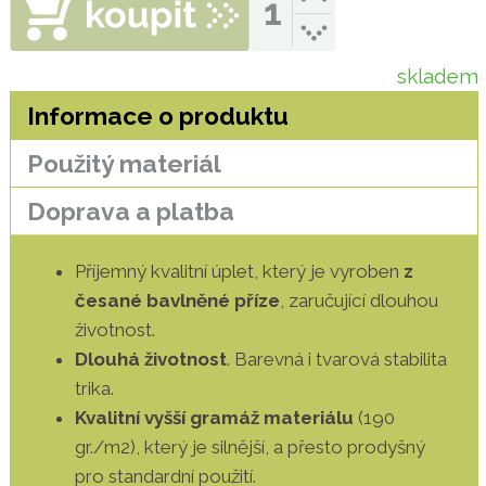
skladem
Informace o produktu
Použitý materiál
Doprava a platba
Příjemný kvalitní úplet, který je vyroben
z
česané bavlněné příze
, zaručující dlouhou
životnost.
Dlouhá životnost
. Barevná i tvarová stabilita
trika.
Kvalitní vyšší gramáž materiálu
(190
gr./m2), který je silnější, a přesto prodyšný
pro standardní použití.