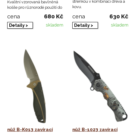
střenkou v kombinaci dřeva a
Kvalitní vzorovaná bavlněná
kovu.
košile pro různorodé použití do
přírody, ...
680 Kč
630 Kč
cena
cena
skladem
skladem
Detaily >
Detaily >
nůž B-K013 zavírací
nůž B-1023 zavírací