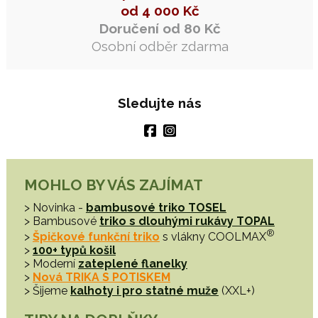
od 4 000 Kč
Doručení od 80 Kč
Osobní odběr zdarma
Sledujte nás
MOHLO BY VÁS ZAJÍMAT
> Novinka -
bambusové triko TOSEL
> Bambusové
triko s dlouhými rukávy TOPAL
®
>
Špičkové funkční triko
s vlákny COOLMAX
>
100+ typů košil
> Moderní
zateplené flanelky
>
Nová TRIKA S POTISKEM
> Šijeme
kalhoty i pro statné muže
(XXL+)