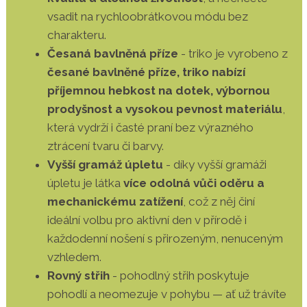
vsadit na rychloobrátkovou módu bez
charakteru.
Česaná bavlněná příze
- triko je vyrobeno z
česané bavlněné příze, triko nabízí
příjemnou hebkost na dotek, výbornou
prodyšnost a vysokou pevnost materiálu
,
která vydrží i časté praní bez výrazného
ztrácení tvaru či barvy.
Vyšší gramáž úpletu
- díky vyšší gramáži
úpletu je látka
více odolná vůči oděru a
mechanickému zatížení
, což z něj činí
ideální volbu pro aktivní den v přírodě i
každodenní nošení s přirozeným, nenuceným
vzhledem.
Rovný střih
- pohodlný střih poskytuje
pohodlí a neomezuje v pohybu — ať už trávíte