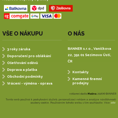
VŠE O NÁKUPU
O NÁS
BANNER s.r.o.,
Vaníčkova
3 roky záruka
22, 391 01 Sezimovo Ústí,
Doporučení pro oblékání
ČR
Ošetřování oděvů
Doprava a platba
Kontakty
Obchodní podmínky
Kamenné firemní
prodejny
Vrácení - výměna - oprava
reklamní studio
Mašina
, 2026 © BANNER
Tento web používá k poskytování služeb, personalizaci reklam a analýze návštěvnosti
soubory cookie. Používáním tohoto webu s tím souhlasíte. Více
zde
.