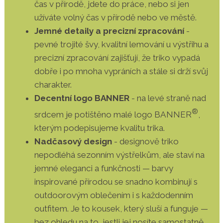
čas v přírodě, jdete do práce, nebo si jen
užíváte volný čas v přírodě nebo ve městě.
Jemné detaily a precizní zpracování
-
pevné trojité švy, kvalitní lemování u výstřihu a
precizní zpracování zajišťují, že triko vypadá
dobře i po mnoha vypráních a stále si drží svůj
charakter.
Decentní logo BANNER
- na levé straně nad
®
srdcem je potištěno malé logo BANNER
,
kterým podepisujeme kvalitu trika.
Nadčasový design
- designově triko
nepodléhá sezonním výstřelkům, ale staví na
jemné eleganci a funkčnosti — barvy
inspirované přírodou se snadno kombinují s
outdoorovým oblečením i s každodenním
outfitem. Je to kousek, který sluší a funguje —
bez ohledu na to, jestli jej nosíte samostatně,