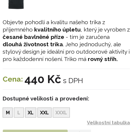
Objevte pohodlí a kvalitu našeho trika z
příjemného
kvalitního úpletu
, který je vyroben z
česané bavlněné příze
- tím je zaručena
dlouhá životnost trika
. Jeho jednoduchý, ale
stylový design je ideální pro outdoorové aktivity i
pro každodenní nošení. Triko má
rovný střih.
440 Kč
Cena:
s DPH
Dostupné velikosti a provedení:
M
L
XL
XXL
XXXL
Velikostní tabulka