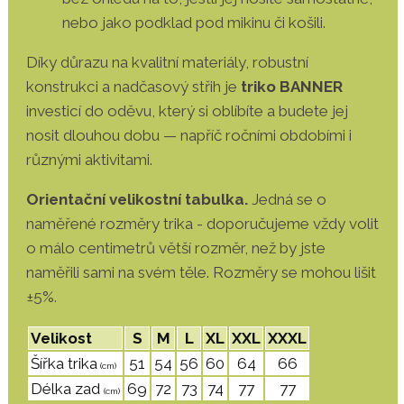
nebo jako podklad pod mikinu či košili.
Díky důrazu na kvalitní materiály, robustní
konstrukci a nadčasový střih je
triko BANNER
investicí do oděvu, který si oblíbíte a budete jej
nosit dlouhou dobu — napříč ročními obdobími i
různými aktivitami.
Orientační velikostní tabulka.
Jedná se o
naměřené rozměry trika - doporučujeme vždy volit
o málo centimetrů větší rozměr, než by jste
naměřili sami na svém těle. Rozměry se mohou lišit
±
5%.
Velikost
S
M
L
XL
XXL
XXXL
Šířka trika
51
54
56
60
64
66
(cm)
Délka zad
69
72
73
74
77
77
(cm)