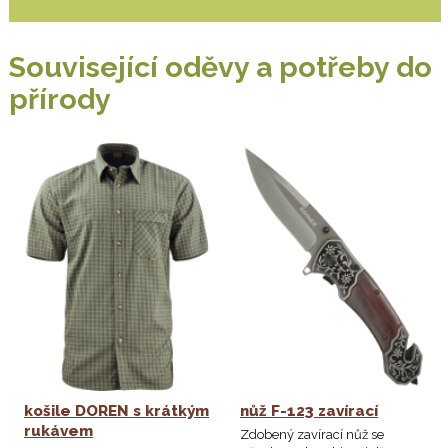
Související oděvy a potřeby do
přírody
košile DOREN s krátkým
nůž F-123 zavírací
rukávem
Zdobený zavírací nůž se