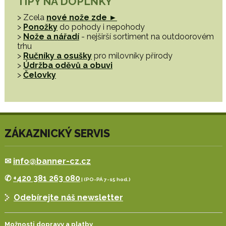
TIPY NA DOPLŇKY
> Zcela
nové nože zde ►
>
Ponožky
do pohody i nepohody
>
Nože a nářadí
- nejširší sortiment na outdoorovém
trhu
>
Ručníky a osušky
pro milovníky přírody
>
Údržba oděvů a obuvi
>
Čelovky
ZÁKAZNICKÝ SERVIS
✉
info@banner-cz.cz
✆
+420 381 263 080
| (PO-PÁ 7-15 hod.)
Odebírejte náš newsletter
Možnosti dopravy a platby