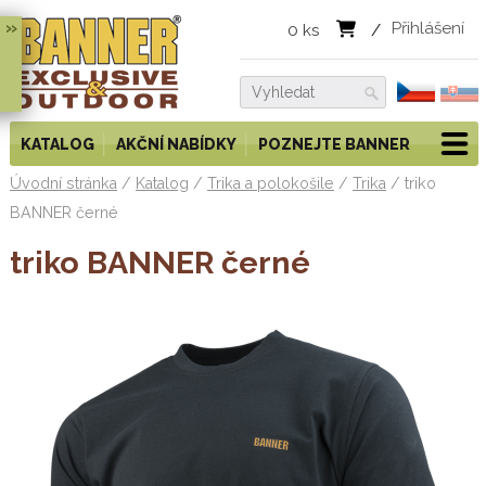
»
Přihlášení
0
ks
/
KATALOG
AKČNÍ NABÍDKY
POZNEJTE BANNER
Úvodní stránka
/
Katalog
/
Trika a polokošile
/
Trika
/
triko
BANNER černé
triko BANNER černé