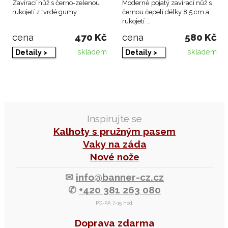
Zavírací nůž s černo-zelenou
Moderně pojatý zavírací nůž s
rukojetí z tvrdé gumy.
černou čepelí délky 8,5 cm a
rukojetí ...
470 Kč
580 Kč
cena
cena
skladem
skladem
Detaily >
Detaily >
Inspirujte se
Kalhoty s pružným pasem
Vaky na záda
Nové nože
✉
info@banner-cz.cz
✆
+420 381 263 080
PO-PÁ 7-15 hod.
Doprava zdarma