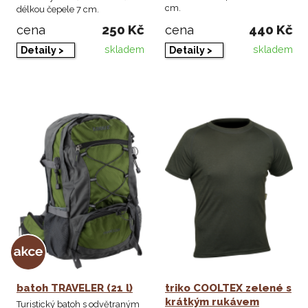
cm.
délkou čepele 7 cm.
250 Kč
440 Kč
cena
cena
skladem
skladem
Detaily >
Detaily >
batoh TRAVELER (21 l)
triko COOLTEX zelené s
krátkým rukávem
Turistický batoh s odvětraným