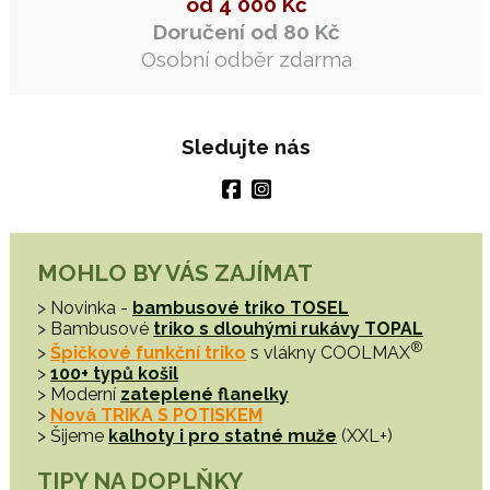
od 4 000 Kč
Doručení od 80 Kč
Osobní odběr zdarma
Sledujte nás
MOHLO BY VÁS ZAJÍMAT
> Novinka -
bambusové triko TOSEL
> Bambusové
triko s dlouhými rukávy TOPAL
®
>
Špičkové funkční triko
s vlákny COOLMAX
>
100+ typů košil
> Moderní
zateplené flanelky
>
Nová TRIKA S POTISKEM
> Šijeme
kalhoty i pro statné muže
(XXL+)
TIPY NA DOPLŇKY