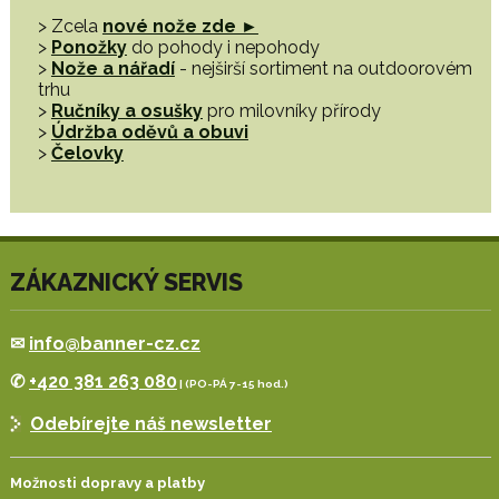
> Zcela
nové nože zde ►
>
Ponožky
do pohody i nepohody
>
Nože a nářadí
- nejširší sortiment na outdoorovém
trhu
>
Ručníky a osušky
pro milovníky přírody
>
Údržba oděvů a obuvi
>
Čelovky
ZÁKAZNICKÝ SERVIS
✉
info@banner-cz.cz
✆
+420 381 263 080
| (PO-PÁ 7-15 hod.)
Odebírejte náš newsletter
Možnosti dopravy a platby