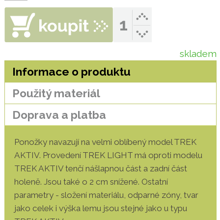
skladem
Informace o produktu
Použitý materiál
Doprava a platba
Ponožky navazují na velmi oblíbený model TREK
AKTIV. Provedení TREK LIGHT má oproti modelu
TREK AKTIV tenčí nášlapnou část a zadní část
holeně. Jsou také o 2 cm snížené. Ostatní
parametry - složení materiálu, odparné zóny, tvar
jako celek i výška lemu jsou stejné jako u typu