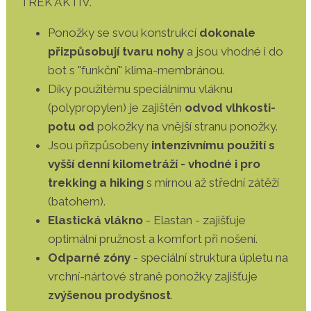
TREK AKTIV.
Ponožky se svou konstrukcí
dokonale
přizpůsobují tvaru nohy
a jsou vhodné i do
bot s "funkční" klima-membránou.
Díky použitému speciálnímu vláknu
(polypropylen) je zajištěn
odvod vlhkosti-
potu od
pokožky na vnější stranu ponožky.
Jsou přizpůsobeny
intenzivnímu použití s
vyšší denní kilometráží - vhodné i pro
trekking a hiking
s mírnou až střední zátěží
(batohem).
Elastická vlákno
- Elastan - zajišťuje
optimální pružnost a komfort při nošení.
Odparné zóny
- speciální struktura úpletu na
vrchní-nártové straně ponožky zajišťuje
zvýšenou prodyšnost
.