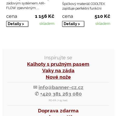
zádovým systémem AIR-
Špičkový materiál COOLTEX
FLOW zpevněným ...
zajišťuje perfektní funkční
vlastnosti prádl ...
1 156 Kč
510 Kč
cena
cena
skladem
skladem
Detaily >
Detaily >
Inspirujte se
Kalhoty s pružným pasem
Vaky na záda
Nové nože
✉
info@banner-cz.cz
✆
+420 381 263 080
PO-PÁ 7-15 hod.
Doprava zdarma