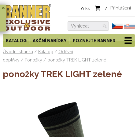
»
Přihlášení
0
ks
/
KATALOG
AKČNÍ NABÍDKY
POZNEJTE BANNER
Úvodní stránka
/
Katalog
/
Oděvní
doplňky
/
Ponožky
/
ponožky TREK LIGHT zelené
ponožky TREK LIGHT zelené