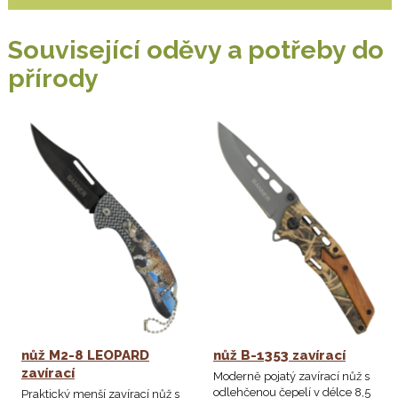
Související oděvy a potřeby do
přírody
nůž M2-8 LEOPARD
nůž B-1353 zavírací
zavírací
Moderně pojatý zavírací nůž s
odlehčenou čepelí v délce 8,5
Praktický menší zavírací nůž s