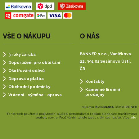
VŠE O NÁKUPU
O NÁS
BANNER s.r.o.,
Vaníčkova
3 roky záruka
22, 391 01 Sezimovo Ústí,
Doporučení pro oblékání
ČR
Ošetřování oděvů
Doprava a platba
Kontakty
Obchodní podmínky
Kamenné firemní
prodejny
Vrácení - výměna - oprava
reklamní studio
Mašina
, 2026 © BANNER
Tento web používá k poskytování služeb, personalizaci reklam a analýze návštěvnosti
soubory cookie. Používáním tohoto webu s tím souhlasíte. Více
zde
.