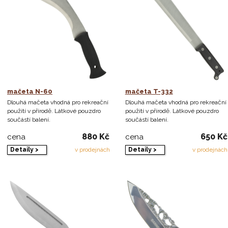
mačeta N-60
mačeta T-332
Dlouhá mačeta vhodná pro rekreační
Dlouhá mačeta vhodná pro rekreační
použití v přírodě. Látkové pouzdro
použití v přírodě. Látkové pouzdro
součástí balení.
součástí balení.
880 Kč
650 Kč
cena
cena
Detaily >
Detaily >
v prodejnách
v prodejnách