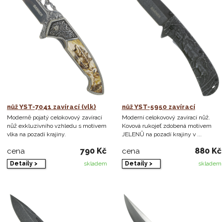
nůž YST-7041 zavírací (vlk)
nůž YST-5950 zavírací
Moderně pojatý celokovový zavírací
Moderní celokovový zavírací nůž.
nůž exkluzivního vzhledu s motivem
Kovová rukojeť zdobená motivem
vlka na pozadí krajiny.
JELENŮ na pozadí krajiny v ...
790 Kč
880 Kč
cena
cena
Detaily >
Detaily >
skladem
skladem