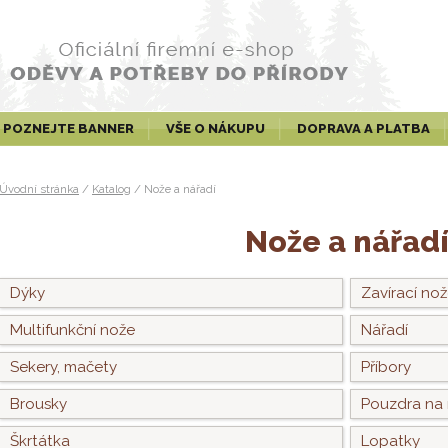
POZNEJTE BANNER
VŠE O NÁKUPU
DOPRAVA A PLATBA
Úvodní stránka
/
Katalog
/
Nože a nářadí
Nože a nářad
Dýky
Zavírací no
Multifunkční nože
Nářadí
Sekery, mačety
Příbory
Brousky
Pouzdra na
Škrtátka
Lopatky