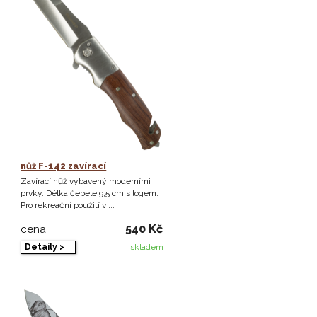
nůž F-142 zavírací
Zavírací nůž vybavený moderními
prvky. Délka čepele 9,5 cm s logem.
Pro rekreační použití v ...
540 Kč
cena
Detaily >
skladem