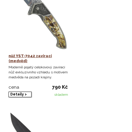
nůž YST-7042 zavírací
(medvěd)
Moderně pojatý celokovový zavírací
nůž exkluzivního vzhledu s motivem
medvěda na pozadí krajiny.
790 Kč
cena
Detaily >
skladem