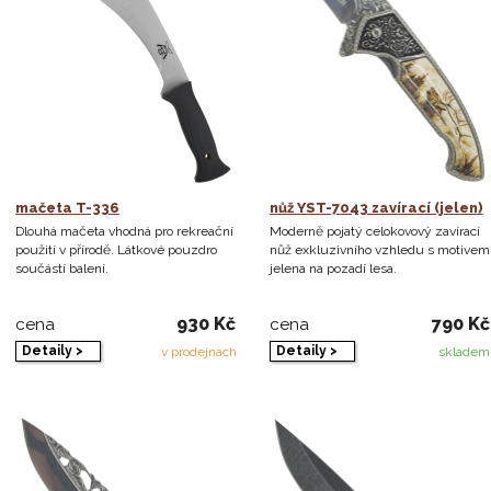
mačeta T-336
nůž YST-7043 zavírací (jelen)
Dlouhá mačeta vhodná pro rekreační
Moderně pojatý celokovový zavírací
použití v přírodě. Látkové pouzdro
nůž exkluzivního vzhledu s motivem
součástí balení.
jelena na pozadí lesa.
930 Kč
790 Kč
cena
cena
Detaily >
Detaily >
v prodejnách
skladem