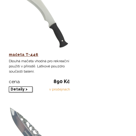
mačeta T-446
Dlouhá mačeta vhodná pro rekreační
použití v přírodě. Látkové pouzdro
součástí balení.
890 Kč
cena
Detaily >
v prodejnách