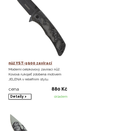
nůž YST-5900 zavírací
Moderní celokovový zavírací nůž.
Kovová rukojeť zdobená motivem
JELENA v reliéfním stylu.
880 Kč
cena
Detaily >
skladem