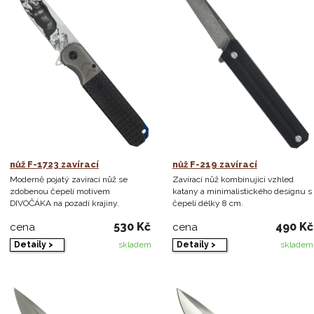
nůž F-1723 zavírací
nůž F-219 zavírací
Moderně pojatý zavírací nůž se
Zavírací nůž kombinující vzhled
zdobenou čepelí motivem
katany a minimalistického designu s
DIVOČÁKA na pozadí krajiny.
čepelí délky 8 cm.
530 Kč
490 Kč
cena
cena
Detaily >
Detaily >
skladem
skladem