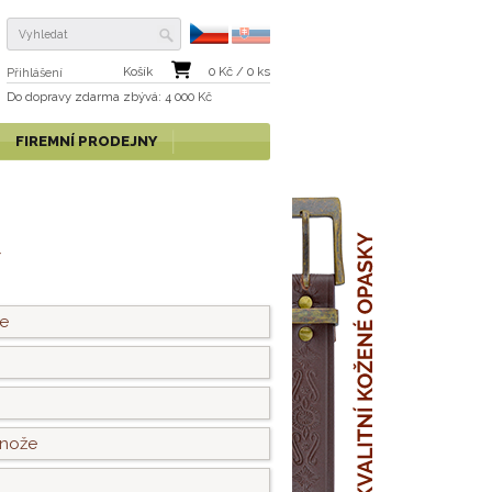
Košík
0
Kč /
0
ks
Přihlášení
Do dopravy zdarma
zbývá
: 4 000 Kč
FIREMNÍ PRODEJNY
í
že
 nože