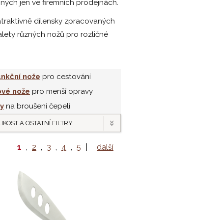
ných jen ve firemních prodejnách.
atraktivně dílensky zpracovaných
alety různých nožů pro rozličné
unkční nože
pro cestování
vé nože
pro menší opravy
y
na broušení čepelí
IKOST A OSTATNÍ FILTRY
1
,
2
,
3
,
4
,
5
|
další