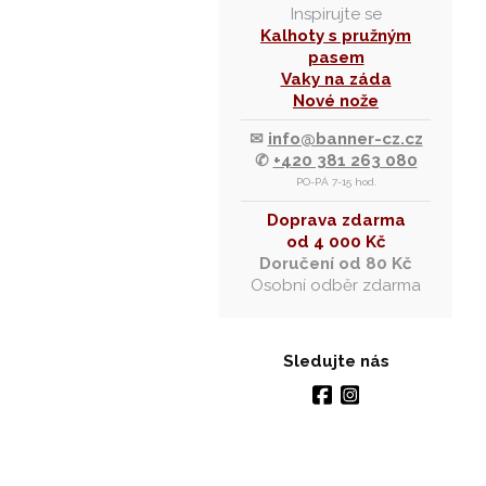
Inspirujte se
Kalhoty s pružným
pasem
Vaky na záda
Nové nože
✉
info@banner-cz.cz
✆
+420 381 263 080
PO-PÁ 7-15 hod.
Doprava zdarma
od 4 000 Kč
Doručení od 80 Kč
Osobní odběr zdarma
Sledujte nás