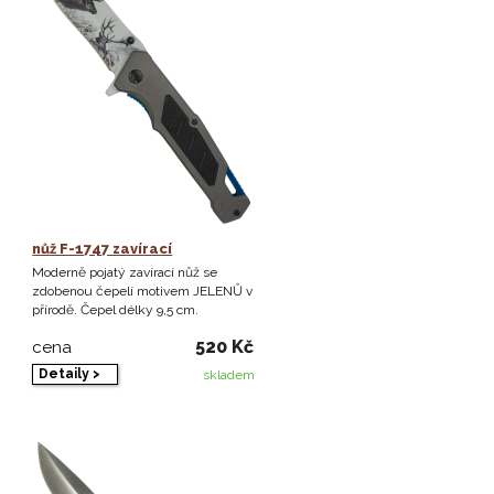
nůž F-1747 zavírací
Moderně pojatý zavírací nůž se
zdobenou čepelí motivem JELENŮ v
přírodě. Čepel délky 9,5 cm.
520 Kč
cena
Detaily >
skladem