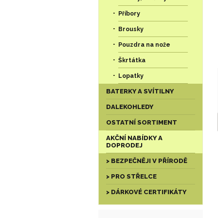
Příbory
Brousky
Pouzdra na nože
Škrtátka
Lopatky
BATERKY A SVÍTILNY
DALEKOHLEDY
OSTATNÍ SORTIMENT
AKČNÍ NABÍDKY A
DOPRODEJ
> BEZPEČNĚJI V PŘÍRODĚ
> PRO STŘELCE
> DÁRKOVÉ CERTIFIKÁTY