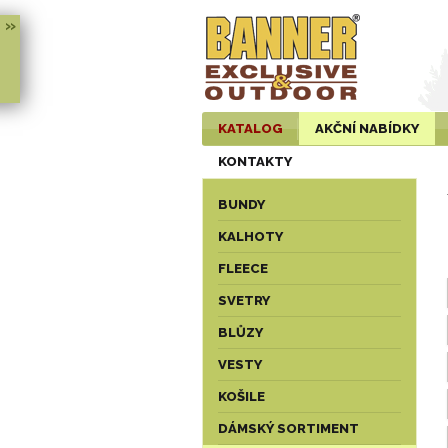
»
KATALOG
AKČNÍ NABÍDKY
KONTAKTY
BUNDY
KALHOTY
FLEECE
SVETRY
BLŮZY
VESTY
KOŠILE
DÁMSKÝ SORTIMENT