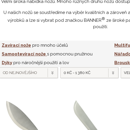
Velmi široká nabídka nožů. Mnoho různých druhů nožů dostup
U našich nožů se soustředíme na výběr kvalitních a zároveň 
®
výrobků a lze si vybrat pod značkou BANNER
ze široké p
použití.
Zavírací nože
pro mnoho účelů
Multif
Samootevírací nože
s pomocnou pružinou
Nářaďo
Dýky
pro náročnější použití a lov
Brousk
OD NEJNOVĚJŠÍHO
0 KČ - 1 380 KČ
VEL