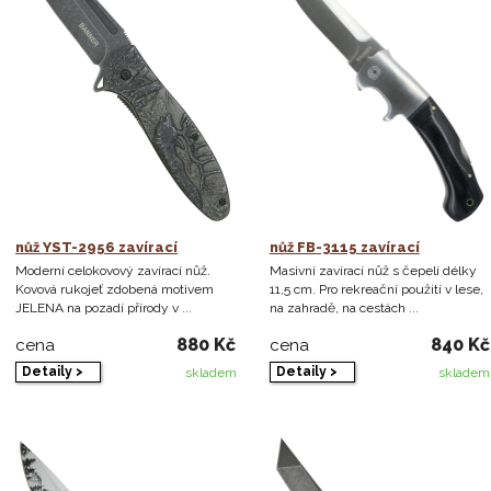
nůž YST-2956 zavírací
nůž FB-3115 zavírací
Moderní celokovový zavírací nůž.
Masivní zavírací nůž s čepelí délky
Kovová rukojeť zdobená motivem
11,5 cm. Pro rekreační použití v lese,
JELENA na pozadí přírody v ...
na zahradě, na cestách ...
880 Kč
840 Kč
cena
cena
Detaily >
Detaily >
skladem
skladem