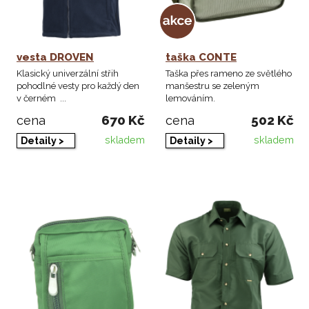
vesta DROVEN
taška CONTE
Klasický univerzální střih
Taška přes rameno ze světlého
pohodlné vesty pro každý den
manšestru se zeleným
v černém ...
lemováním.
670 Kč
502 Kč
cena
cena
skladem
skladem
Detaily >
Detaily >