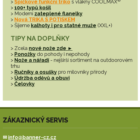
®
>
Špičkové funkční triko
s vlákny COOLMAX
>
100+ typů košil
> Moderní
zateplené flanelky
>
Nová TRIKA S POTISKEM
> Šijeme
kalhoty i pro statné muže
(XXL+)
TIPY NA DOPLŇKY
> Zcela
nové nože zde ►
>
Ponožky
do pohody i nepohody
>
Nože a nářadí
- nejširší sortiment na outdoorovém
trhu
>
Ručníky a osušky
pro milovníky přírody
>
Údržba oděvů a obuvi
>
Čelovky
ZÁKAZNICKÝ SERVIS
✉
info@banner-cz.cz