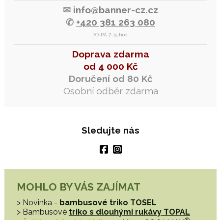
✉
info@banner-cz.cz
✆
+420 381 263 080
PO-PÁ 7-15 hod.
Doprava zdarma
od 4 000 Kč
Doručení od 80 Kč
Osobní odběr zdarma
Sledujte nás
MOHLO BY VÁS ZAJÍMAT
> Novinka -
bambusové triko TOSEL
> Bambusové
triko s dlouhými rukávy TOPAL