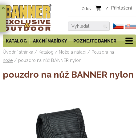
»
Přihlášení
0
ks
/
KATALOG
AKČNÍ NABÍDKY
POZNEJTE BANNER
Úvodní stránka
/
Katalog
/
Nože a nářadí
/
Pouzdra na
nože
/
pouzdro na nůž BANNER nylon
pouzdro na nůž BANNER nylon