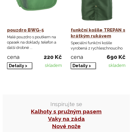
pouzdro BWG-5
funkční košile TREPAN s
krátkým rukávem
Malé pouzdro s poutkem na
opasek na doklady, telefon a
Speciální funkční košile
další drobné ...
vyrobená z rychleschnoucího
materiálu, který ...
220 Kč
690 Kč
cena
cena
skladem
skladem
Detaily >
Detaily >
Inspirujte se
Kalhoty s pružným pasem
Vaky na záda
Nové nože