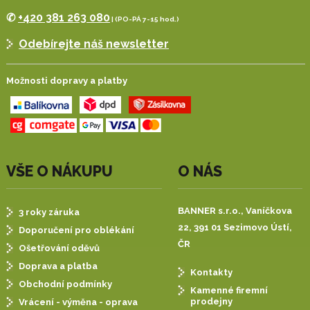
✆
+420 381 263 080
| (PO-PÁ 7-15 hod.)
Odebírejte náš newsletter
Možnosti dopravy a platby
VŠE O NÁKUPU
O NÁS
BANNER s.r.o.,
Vaníčkova
3 roky záruka
22, 391 01 Sezimovo Ústí,
Doporučení pro oblékání
ČR
Ošetřování oděvů
Doprava a platba
Kontakty
Obchodní podmínky
Kamenné firemní
prodejny
Vrácení - výměna - oprava