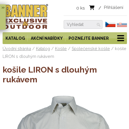
»
Přihlášení
0
ks
/
KATALOG
AKČNÍ NABÍDKY
POZNEJTE BANNER
Úvodní stránka
/
Katalog
/
Košile
/
Společenské košile
/
košile
LIRON s dlouhým rukávem
košile LIRON s dlouhým
rukávem