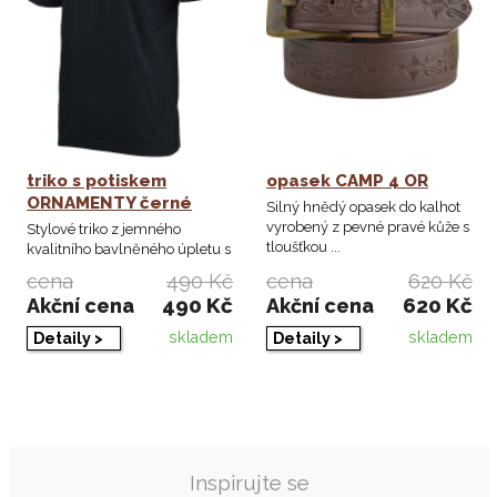
triko s potiskem
opasek CAMP 4 OR
ORNAMENTY černé
Silný hnědý opasek do kalhot
vyrobený z pevné pravé kůže s
Stylové triko z jemného
tloušťkou ...
kvalitního bavlněného úpletu s
nápletem u ...
cena
490 Kč
cena
620 Kč
490 Kč
620 Kč
Akční cena
Akční cena
skladem
skladem
Detaily >
Detaily >
Inspirujte se