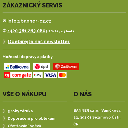
ZÁKAZNICKÝ SERVIS
✉
info@banner-cz.cz
✆
+420 381 263 080
| (PO-PÁ 7-15 hod.)
Odebírejte náš newsletter
Možnosti dopravy a platby
VŠE O NÁKUPU
O NÁS
BANNER s.r.o.,
Vaníčkova
3 roky záruka
22, 391 01 Sezimovo Ústí,
Doporučení pro oblékání
ČR
Ošetřování oděvů