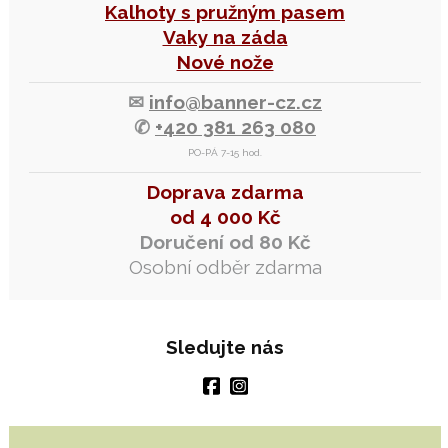
Kalhoty s pružným pasem
Vaky na záda
Nové nože
✉
info@banner-cz.cz
✆
+420 381 263 080
PO-PÁ 7-15 hod.
Doprava zdarma
od 4 000 Kč
Doručení od 80 Kč
Osobní odběr zdarma
Sledujte nás