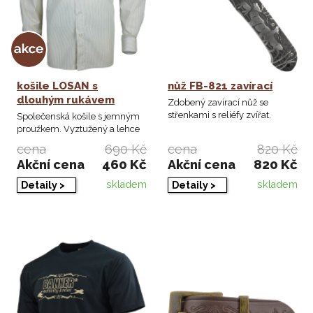
košile LOSAN s
nůž FB-821 zavírací
dlouhým rukávem
Zdobený zavírací nůž se
střenkami s reliéfy zvířat.
Společenská košile s jemným
proužkem. Vyztužený a lehce
rozevřený ...
cena
690 Kč
cena
820 Kč
460 Kč
820 Kč
Akční cena
Akční cena
skladem
skladem
Detaily >
Detaily >