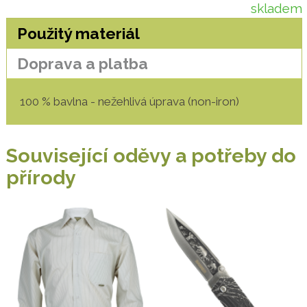
skladem
Použitý materiál
Doprava a platba
100 % bavlna - nežehlivá úprava (non-iron)
Související oděvy a potřeby do
přírody