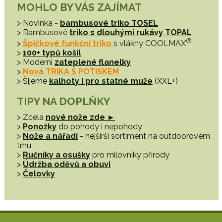
MOHLO BY VÁS ZAJÍMAT
> Novinka -
bambusové triko TOSEL
> Bambusové
triko s dlouhými rukávy TOPAL
®
>
Špičkové funkční triko
s vlákny COOLMAX
>
100+ typů košil
> Moderní
zateplené flanelky
>
Nová TRIKA S POTISKEM
> Šijeme
kalhoty i pro statné muže
(XXL+)
TIPY NA DOPLŇKY
> Zcela
nové nože zde ►
>
Ponožky
do pohody i nepohody
>
Nože a nářadí
- nejširší sortiment na outdoorovém
trhu
>
Ručníky a osušky
pro milovníky přírody
>
Údržba oděvů a obuvi
>
Čelovky