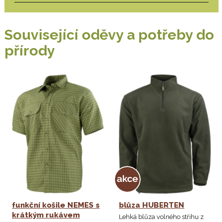
Související oděvy a potřeby do
přírody
funkční košile NEMES s
blůza HUBERTEN
krátkým rukávem
Lehká blůza volného střihu z