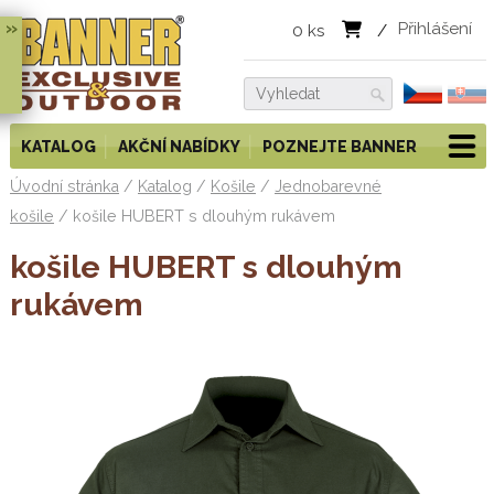
»
Přihlášení
0
ks
/
KATALOG
AKČNÍ NABÍDKY
POZNEJTE BANNER
Úvodní stránka
/
Katalog
/
Košile
/
Jednobarevné
košile
/
košile HUBERT s dlouhým rukávem
košile HUBERT s dlouhým
rukávem