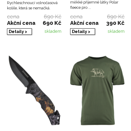
měkké příjemné látky Polar
Rychleschnoucí volnočasová
fleece pro ...
košile, která se nemačká.
cena
690 Kč
cena
690 Kč
690 Kč
390 Kč
Akční cena
Akční cena
skladem
skladem
Detaily >
Detaily >