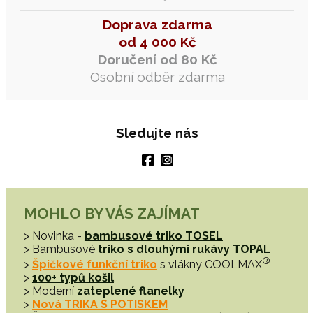
Doprava zdarma
od 4 000 Kč
Doručení od 80 Kč
Osobní odběr zdarma
Sledujte nás
MOHLO BY VÁS ZAJÍMAT
> Novinka -
bambusové triko TOSEL
> Bambusové
triko s dlouhými rukávy TOPAL
®
>
Špičkové funkční triko
s vlákny COOLMAX
>
100+ typů košil
> Moderní
zateplené flanelky
>
Nová TRIKA S POTISKEM