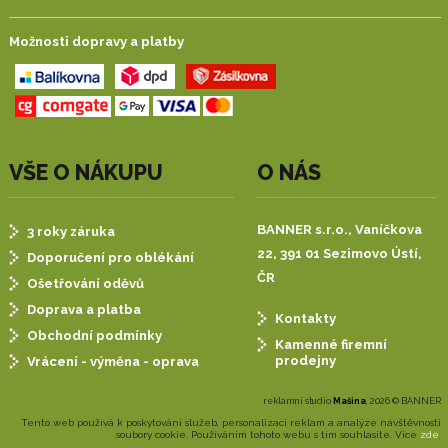
Možnosti dopravy a platby
VŠE O NÁKUPU
O NÁS
BANNER s.r.o.,
Vaníčkova
3 roky záruka
22, 391 01 Sezimovo Ústí,
Doporučení pro oblékání
ČR
Ošetřování oděvů
Doprava a platba
Kontakty
Obchodní podmínky
Kamenné firemní
prodejny
Vrácení - výměna - oprava
reklamní studio
Mašina
, 2026 © BANNER
Tento web používá k poskytování služeb, personalizaci reklam a analýze návštěvnosti
soubory cookie. Používáním tohoto webu s tím souhlasíte. Více
zde
.