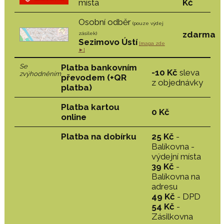
místa
Kč
Osobní odběr
(pouze výdej
zdarma
zásilek)
Sezimovo Ústí
[mapa zde
►]
Se
Platba bankovním
-10 Kč
sleva
zvýhodněním
převodem (+QR
z objednávky
platba)
Platba kartou
0 Kč
online
Platba na dobírku
25 Kč
-
Balíkovna -
výdejní místa
39 Kč
-
Balíkovna na
adresu
49 Kč
- DPD
54 Kč
-
Zásilkovna