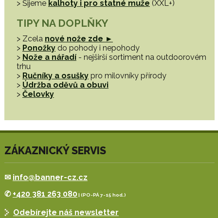
> Šijeme
kalhoty i pro statné muže
(XXL+)
TIPY NA DOPLŇKY
> Zcela
nové nože zde ►
>
Ponožky
do pohody i nepohody
>
Nože a nářadí
- nejširší sortiment na outdoorovém
trhu
>
Ručníky a osušky
pro milovníky přírody
>
Údržba oděvů a obuvi
>
Čelovky
ZÁKAZNICKÝ SERVIS
✉
info@banner-cz.cz
✆
+420 381 263 080
| (PO-PÁ 7-15 hod.)
Odebírejte náš newsletter