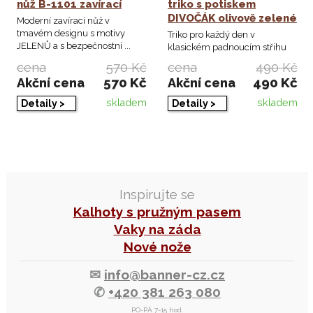
nůž B-1101 zavírací
triko s potiskem
DIVOČÁK olivově zelené
Moderní zavírací nůž v
tmavém designu s motivy
Triko pro každý den v
JELENŮ a s bezpečnostní ...
klasickém padnoucím střihu
sešité pevnými švy ...
cena
570 Kč
cena
490 Kč
570 Kč
490 Kč
Akční cena
Akční cena
skladem
skladem
Detaily >
Detaily >
Inspirujte se
Kalhoty s pružným pasem
Vaky na záda
Nové nože
✉
info@banner-cz.cz
✆
+420 381 263 080
PO-PÁ 7-15 hod.