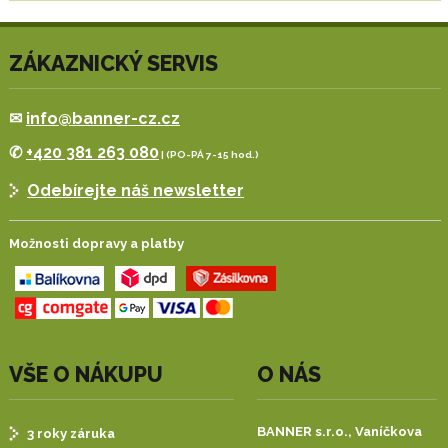
ZÁKAZNICKÝ SERVIS
✉
info@banner-cz.cz
✆
+420 381 263 080
| (PO-PÁ 7-15 hod.)
Odebírejte náš newsletter
Možnosti dopravy a platby
VŠE O NÁKUPU
O NÁS
BANNER s.r.o.,
Vaníčkova
3 roky záruka