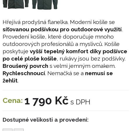
Hřejivá prodyšná flanelka. Moderní košile se
síťovanou podšívkou pro outdoorové využití
.
Provedení košile, které doporučuje mnoho
outdoorových profesionálů a myslivců. Košile
poskytuje
vyšší tepelný komfort díky podšívce
po celé ploše košile
, rukávy jsou bez podšívky.
Broušený povrch
s velmi jemným omakem.
Rychleschnoucí
. Nemačká se a
nemusí se
žehlit
.
1 790 Kč
Cena:
s DPH
Dostupné velikosti a provedení: