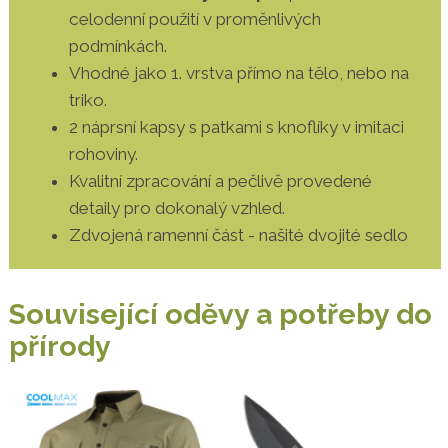
celodenní použití v proměnlivých
podmínkách.
Vhodné jako 1. vrstva přímo na tělo, nebo na
triko.
2 náprsní kapsy s patkami s knoflíky v imitaci
rohoviny.
Kvalitní zpracování a pečlivě provedené
detaily pro dokonalý vzhled.
Zdvojená ramenní část - našité dvojité sedlo
Související oděvy a potřeby do
přírody