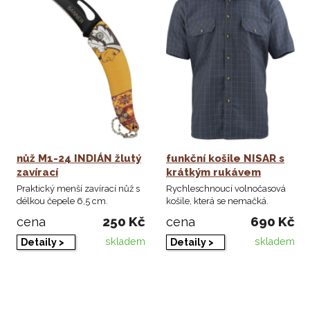
nůž M1-24 INDIÁN žlutý
funkční košile NISAR s
zavírací
krátkým rukávem
Praktický menší zavírací nůž s
Rychleschnoucí volnočasová
délkou čepele 6,5 cm.
košile, která se nemačká.
250 Kč
690 Kč
cena
cena
skladem
skladem
Detaily >
Detaily >