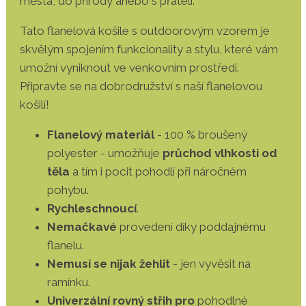
města, do přírody anebo s přáteli.
Tato flanelová košile s outdoorovým vzorem je
skvělým spojením funkcionality a stylu, které vám
umožní vyniknout ve venkovním prostředí.
Připravte se na dobrodružství s naší flanelovou
košilí!
Flanelový materiál
- 100 % broušený
polyester - umožňuje
průchod vlhkosti od
těla
a tím i pocit pohodlí při náročném
pohybu.
Rychleschnoucí
.
Nemačkavé
provedení díky poddajnému
flanelu.
Nemusí se nijak žehlit
- jen vyvěsit na
ramínku.
Univerzální rovný střih pro
pohodlné