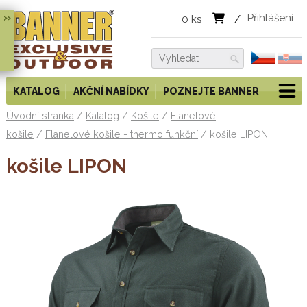
»
Přihlášení
0
ks
/
KATALOG
AKČNÍ NABÍDKY
POZNEJTE BANNER
Úvodní stránka
/
Katalog
/
Košile
/
Flanelové
košile
/
Flanelové košile - thermo funkční
/
košile LIPON
košile LIPON