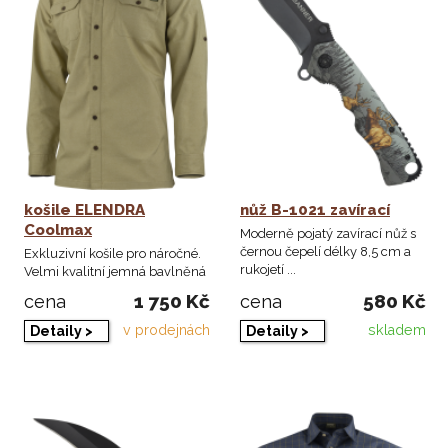
košile ELENDRA
nůž B-1021 zavírací
Coolmax
Moderně pojatý zavírací nůž s
černou čepelí délky 8,5 cm a
Exkluzivní košile pro náročné.
rukojetí ...
Velmi kvalitní jemná bavlněná
tkanina ...
1 750 Kč
580 Kč
cena
cena
v prodejnách
skladem
Detaily >
Detaily >