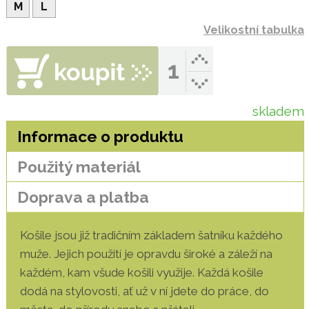
M
L
Velikostní tabulka
skladem
Informace o produktu
Použitý materiál
Doprava a platba
Košile jsou již tradičním základem šatníku každého
muže. Jejich použití je opravdu široké a záleží na
každém, kam všude košili využije. Každá košile
dodá na stylovosti, ať už v ní jdete do práce, do