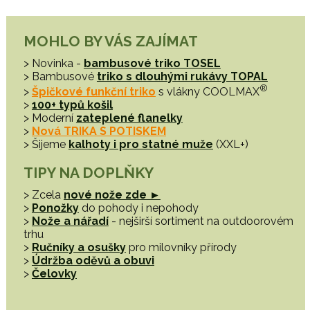
MOHLO BY VÁS ZAJÍMAT
> Novinka -
bambusové triko TOSEL
> Bambusové
triko s dlouhými rukávy TOPAL
®
>
Špičkové funkční triko
s vlákny COOLMAX
>
100+ typů košil
> Moderní
zateplené flanelky
>
Nová TRIKA S POTISKEM
> Šijeme
kalhoty i pro statné muže
(XXL+)
TIPY NA DOPLŇKY
> Zcela
nové nože zde ►
>
Ponožky
do pohody i nepohody
>
Nože a nářadí
- nejširší sortiment na outdoorovém
trhu
>
Ručníky a osušky
pro milovníky přírody
>
Údržba oděvů a obuvi
>
Čelovky