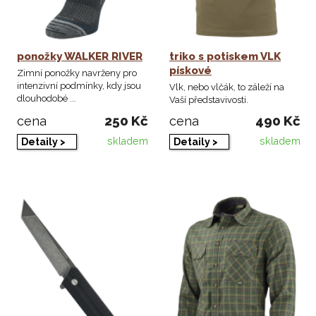
ponožky WALKER RIVER
triko s potiskem VLK
pískové
Zimní ponožky navrženy pro
intenzivní podmínky, kdy jsou
Vlk, nebo vlčák, to záleží na
dlouhodobé ...
Vaší představivosti.
250 Kč
490 Kč
cena
cena
skladem
skladem
Detaily >
Detaily >