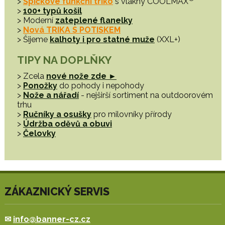
>
Špičkové funkční triko
s vlákny COOLMAX
>
100+ typů košil
> Moderní
zateplené flanelky
>
Nová TRIKA S POTISKEM
> Šijeme
kalhoty i pro statné muže
(XXL+)
TIPY NA DOPLŇKY
> Zcela
nové nože zde ►
>
Ponožky
do pohody i nepohody
>
Nože a nářadí
- nejširší sortiment na outdoorovém
trhu
>
Ručníky a osušky
pro milovníky přírody
>
Údržba oděvů a obuvi
>
Čelovky
ZÁKAZNICKÝ SERVIS
✉
info@banner-cz.cz