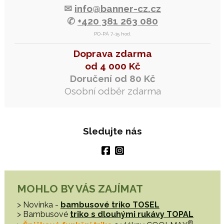
✉
info@banner-cz.cz
✆
+420 381 263 080
PO-PÁ 7-15 hod.
Doprava zdarma
od 4 000 Kč
Doručení od 80 Kč
Osobní odběr zdarma
Sledujte nás
MOHLO BY VÁS ZAJÍMAT
> Novinka -
bambusové triko TOSEL
> Bambusové
triko s dlouhými rukávy TOPAL
®