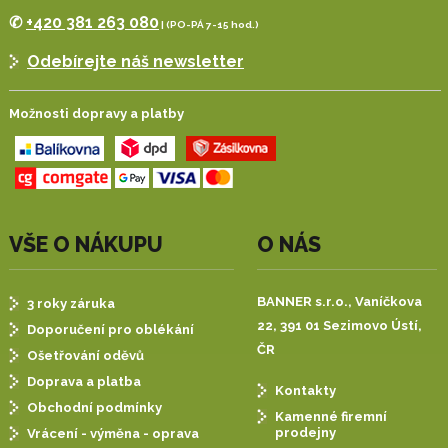
✆
+420 381 263 080
| (PO-PÁ 7-15 hod.)
Odebírejte náš newsletter
Možnosti dopravy a platby
VŠE O NÁKUPU
O NÁS
BANNER s.r.o.,
Vaníčkova
3 roky záruka
22, 391 01 Sezimovo Ústí,
Doporučení pro oblékání
ČR
Ošetřování oděvů
Doprava a platba
Kontakty
Obchodní podmínky
Kamenné firemní
prodejny
Vrácení - výměna - oprava