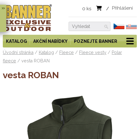
»
Přihlášení
0
ks
/
KATALOG
AKČNÍ NABÍDKY
POZNEJTE BANNER
Úvodní stránka
/
Katalog
/
Fleece
/
Fleece vesty
/
Polar
fleece
/
vesta ROBAN
vesta ROBAN