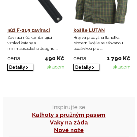
nůž F-219 zavírací
košile LUTAN
Zavírací nůž kombinující
Hřejivá prodyšná flanelka.
vzhled katany a
Moderní košile se síťovanou
minimalistického designu ...
podšívkou pro ...
490 Kč
1 790 Kč
cena
cena
skladem
skladem
Detaily >
Detaily >
Inspirujte se
Kalhoty s pružným pasem
Vaky na záda
Nové nože