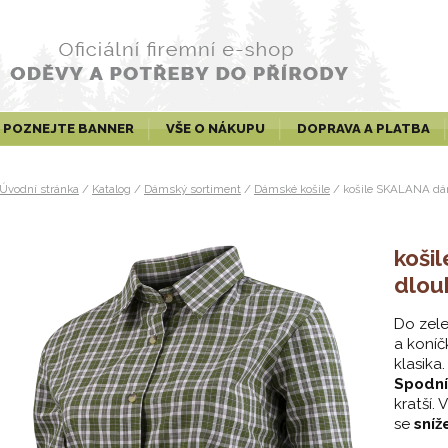
POZNEJTE BANNER
VŠE O NÁKUPU
DOPRAVA A PLATBA
Úvodní stránka
/
Katalog
/
Dámský sortiment
/
Dámské košile
/
košile SKALANA dá
koši
dlou
Do zele
a koníč
klasika.
Spodní
kratší.
se
sníž