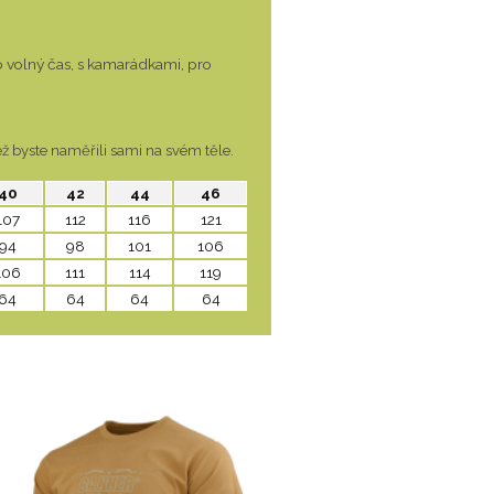
ro volný čas, s kamarádkami, pro
ž byste naměřili sami na svém těle.
40
42
44
46
107
112
116
121
94
98
101
106
106
111
114
119
64
64
64
64