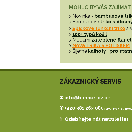
MOHLO BY VÁS ZAJÍMAT
> Novinka -
bambusové tri
> Bambusové
triko s dlou
>
Špičkové funkční triko
s 
>
100+ typů košil
> Moderní
zateplené flanel
>
Nová TRIKA S POTISKEM
> Šijeme
kalhoty i pro sta
ZÁKAZNICKÝ SERVIS
✉
info@banner-cz.cz
✆
+420 381 263 080
| (PO-PÁ 7-15 hod.
Odebírejte náš newsletter