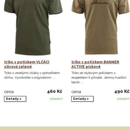
triko s potiskem VLČÁCI
triko s potiskem BANNER
olivově zelené
ACTIVE pískové
Triko s veselými vlčáky v pohodlném
Triko se stylovým potiskem s
střihu. Vynikněte s originálním ...
respektem k přírodě. Jemný kvalitní
bavln ...
460 Kč
490 Kč
cena
cena
Detaily >
Detaily >
skladem
skladem