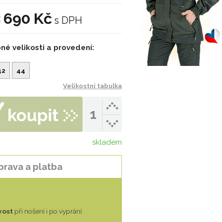
690 Kč
:
s DPH
né velikosti a provedení:
42
44
Velikostní tabulka
skladem
prava a platba
vost
při nošení i po vyprání.