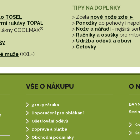
TIPY NA DOPLŇKY
ko TOSEL
> Zcela
nové nože zde ►
hými rukávy TOPAL
>
Ponožky
do pohody i nep
®
>
Nože a nářadí
- nejširší s
vlákny COOLMAX
>
Ručníky a osušky
pro milo
>
Údržba oděvů a obuvi
ky
>
Čelovky
tné muže
(XXL+)
VŠE O NÁKUPU
O 
BANNE
3 roky záruka
Sezim
Doporučení pro oblékání
)
Ošetřování oděvů
Ko
Doprava a platba
Ka
Obchodní podmínky