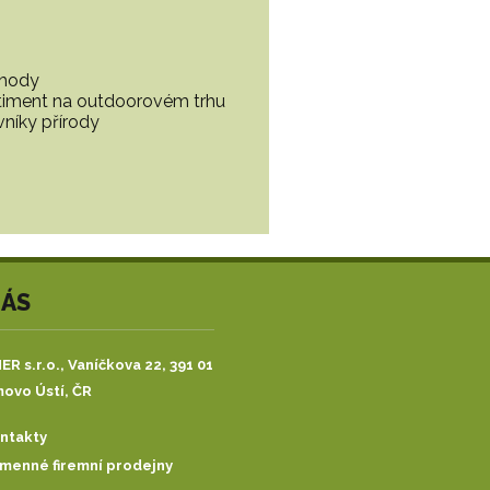
ohody
ortiment na outdoorovém trhu
vníky přírody
NÁS
R s.r.o.,
Vaníčkova 22, 391 01
ovo Ústí, ČR
ntakty
menné firemní prodejny