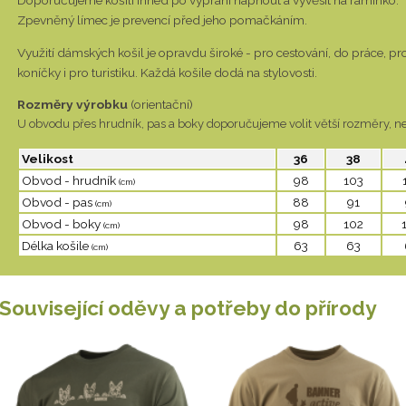
Zpevněný límec je prevencí před jeho pomačkáním.
Využití dámských košil je opravdu široké - pro cestování, do práce, p
koníčky i pro turistiku. Každá košile dodá na stylovosti.
Rozměry výrobku
(orientační)
U obvodu přes hrudník, pas a boky doporučujeme volit větší rozměry, ne
Velikost
36
38
Obvod - hrudník
98
103
(cm)
Obvod - pas
88
91
(cm)
Obvod - boky
98
102
(cm)
Délka košile
63
63
(cm)
Související oděvy a potřeby do přírody