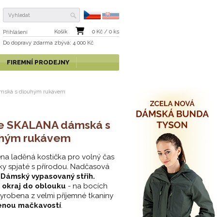
Košík
0
Kč /
0
ks
Přihlášení
Do dopravy zdarma
zbývá
: 4 000 Kč
FIREMNÍ PRODEJNY
mská s dlouhým rukávem
le SKALANA dámská s
hým rukávem
na laděná kostička pro volný čas
ky spjaté s přírodou. Nadčasová
Dámský vypasovaný střih.
 okraj do oblouku
- na bocích
 Vyrobena z velmi příjemné tkaniny
enou mačkavostí
.