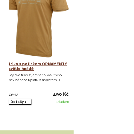
triko s potiskem ORNAMENTY
světle hnědé
Stylové triko z jemného kvalitního
bavlněného úpletu s nápletem u ...
490 Kč
cena
Detaily >
skladem