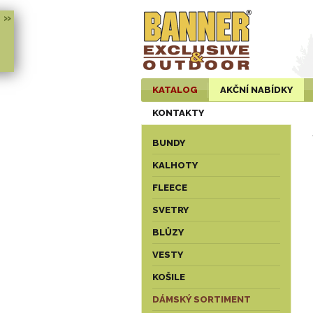
»
KATALOG
AKČNÍ NABÍDKY
KONTAKTY
BUNDY
KALHOTY
FLEECE
SVETRY
BLŮZY
VESTY
KOŠILE
DÁMSKÝ SORTIMENT