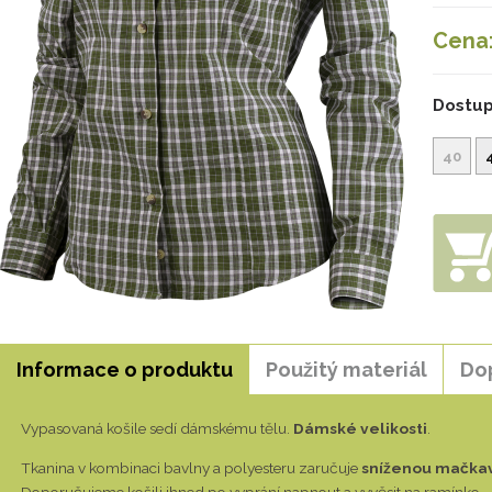
Cena
Dostup
40
Informace o produktu
Použitý materiál
Do
Vypasovaná košile sedí dámskému tělu.
Dámské velikosti
.
Tkanina v kombinaci bavlny a polyesteru zaručuje
sníženou mačka
Doporučujeme košili ihned po vyprání napnout a vyvěsit na ramínko.