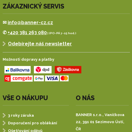
ZÁKAZNICKÝ SERVIS
✉
info@banner-cz.cz
✆
+420 381 263 080
| (PO-PÁ 7-15 hod.)
Odebírejte náš newsletter
Možnosti dopravy a platby
VŠE O NÁKUPU
O NÁS
BANNER s.r.o.,
Vaníčkova
3 roky záruka
22, 391 01 Sezimovo Ústí,
Doporučení pro oblékání
ČR
Ošetřování oděvů