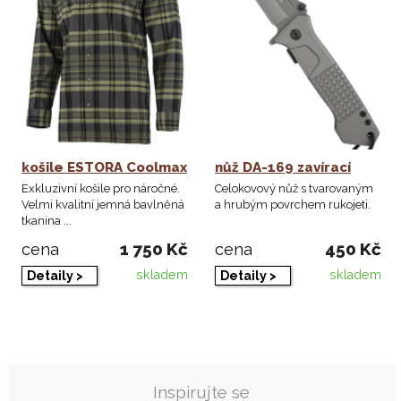
košile ESTORA Coolmax
nůž DA-169 zavírací
Exkluzivní košile pro náročné.
Celokovový nůž s tvarovaným
Velmi kvalitní jemná bavlněná
a hrubým povrchem rukojeti.
tkanina ...
1 750 Kč
450 Kč
cena
cena
skladem
skladem
Detaily >
Detaily >
Inspirujte se