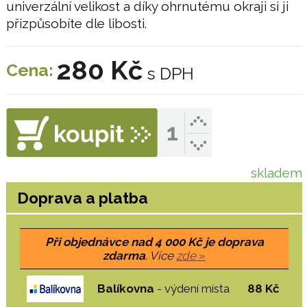
univerzální velikost a díky ohrnutému okraji si ji
přizpůsobíte dle libosti.
280 Kč
Cena:
s DPH
skladem
Doprava a platba
Při objednávce nad 4 000 Kč je doprava
zdarma
. Více
zde
»
Balíkovna
- výdení místa
88 Kč