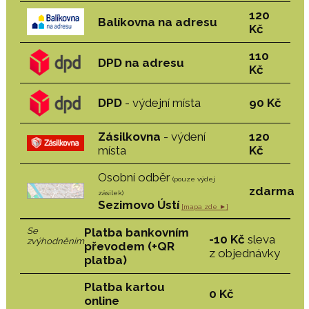
120
Balíkovna na adresu
Kč
110
DPD na adresu
Kč
DPD
- výdejní místa
90 Kč
Zásilkovna
- výdení
120
místa
Kč
Osobní odběr
(pouze výdej
zdarma
zásilek)
Sezimovo Ústí
[mapa zde ►]
Se
Platba bankovním
-10 Kč
sleva
zvýhodněním
převodem (+QR
z objednávky
platba)
Platba kartou
0 Kč
online