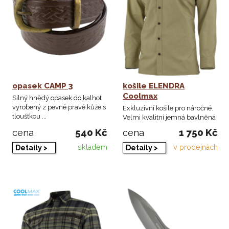
opasek CAMP 3
košile ELENDRA
Coolmax
Silný hnědý opasek do kalhot
vyrobený z pevné pravé kůže s
Exkluzivní košile pro náročné.
tloušťkou ...
Velmi kvalitní jemná bavlněná
tkanina ...
540 Kč
1 750 Kč
cena
cena
skladem
v prodejnách
Detaily >
Detaily >