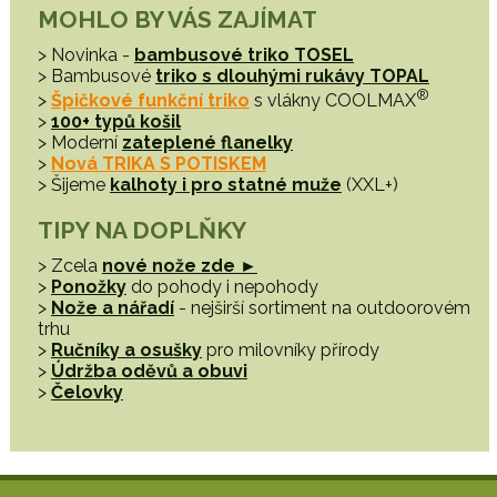
MOHLO BY VÁS ZAJÍMAT
> Novinka -
bambusové triko TOSEL
> Bambusové
triko s dlouhými rukávy TOPAL
®
>
Špičkové funkční triko
s vlákny COOLMAX
>
100+ typů košil
> Moderní
zateplené flanelky
>
Nová TRIKA S POTISKEM
> Šijeme
kalhoty i pro statné muže
(XXL+)
TIPY NA DOPLŇKY
> Zcela
nové nože zde ►
>
Ponožky
do pohody i nepohody
>
Nože a nářadí
- nejširší sortiment na outdoorovém
trhu
>
Ručníky a osušky
pro milovníky přírody
>
Údržba oděvů a obuvi
>
Čelovky