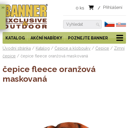
»
Přihlášení
0
ks
/
KATALOG
AKČNÍ NABÍDKY
POZNEJTE BANNER
Úvodní stránka
/
Katalog
/
Čepice a klobouky
/
Čepice
/
Zimní
čepice
/
čepice fleece oranžová maskovaná
čepice fleece oranžová
maskovaná