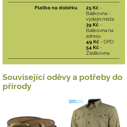
Platba na dobírku
25 Kč
-
Balíkovna -
výdejní místa
39 Kč
-
Balíkovna na
adresu
49 Kč
- DPD
54 Kč
-
Zásilkovna
Související oděvy a potřeby do
přírody