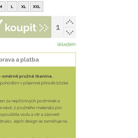
M
L
XL
XXL
skladem
prava a platba
-směrně pružná tkanina.
pohodlím v příjemné přírodě blízké
 ven za nepříznivých podmínek a
e navíc z pružného materiálu pro
opouštěla vodu a vítr a zároveň
trukci. Jejich design se zaměřuje na