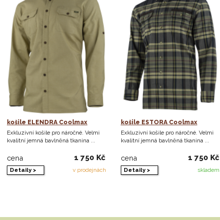
košile ELENDRA Coolmax
košile ESTORA Coolmax
Exkluzivní košile pro náročné. Velmi
Exkluzivní košile pro náročné. Velmi
kvalitní jemná bavlněná tkanina ...
kvalitní jemná bavlněná tkanina ...
1 750 Kč
1 750 Kč
cena
cena
Detaily >
Detaily >
v prodejnách
skladem