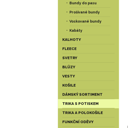
Bundy do pasu
Prošívané bundy
Voskované bundy
Kabáty
KALHOTY
FLEECE
SVETRY
BLŮZY
VESTY
KOŠILE
DÁMSKÝ SORTIMENT
TRIKA S POTISKEM
TRIKA A POLOKOŠILE
FUNKČNÍ ODĚVY