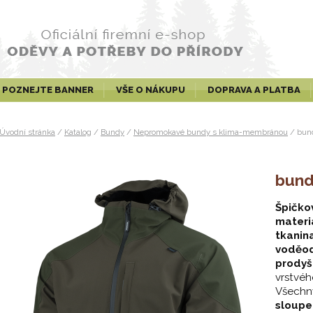
POZNEJTE BANNER
VŠE O NÁKUPU
DOPRAVA A PLATBA
Úvodní stránka
/
Katalog
/
Bundy
/
Nepromokavé bundy s klima-membránou
/
bun
bun
Špičko
materi
tkanin
voděod
prody
vrstvéh
Všech
sloupe