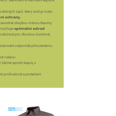
dolných zipů, který snižují riziko
ení ochrany.
zpevněné dvojitou vrstvou tkaniny.
 umožňuje
optimální odvod
 odolnost pro dlouhou životnost
dtvarování odpovídá přirozenému
ce rukávu.
2 šikmé spodní kapsy s
i profouknutí a protečení.