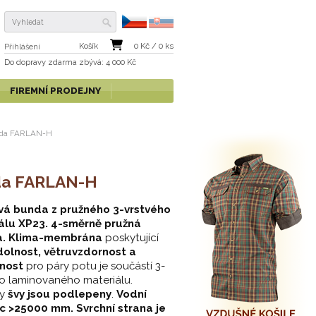
Košík
0
Kč /
0
ks
Přihlášení
Do dopravy zdarma
zbývá
: 4 000 Kč
FIREMNÍ PRODEJNY
da FARLAN-H
da FARLAN-H
vá bunda z pružného 3-vrstvého
álu XP23. 4-směrně pružná
a. Klima-membrána
poskytující
olnost, větruvzdornost a
šnost
pro páry potu je součástí 3-
o laminovaného materiálu.
ny
švy jsou podlepeny
.
Vodní
c >25000 mm.
Svrchní strana je