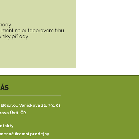
ohody
ortiment na outdoorovém trhu
vníky přírody
NÁS
R s.r.o.,
Vaníčkova 22, 391 01
ovo Ústí, ČR
ntakty
menné firemní prodejny