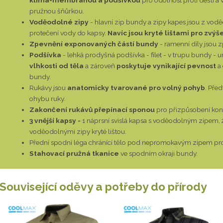
pružnou šňůrkou.
Voděodolné zipy
- hlavní zip bundy a zipy kapes jsou z voděo
protečení vody do kapsy.
Navíc jsou kryté lištami pro zvýš
Zpevnění exponovaných částí bundy
- ramenní díly jsou 
Podšívka
- lehká prodyšná podšívka - filet - v trupu bundy -
vlhkosti od těla
a zároveň
poskytuje vynikající pevnost
a
bundy.
Rukávy jsou
anatomicky tvarované pro volný pohyb
. Pře
ohybu ruky.
Zakončení rukávů přepínací sponou
pro přizpůsobení kon
3 vnější kapsy -
1 náprsní svislá kapsa s voděodolným zipem, 
voděodolnými zipy kryté lištou.
Přední spodní léga chránící tělo pod nepromokavým zipem prot
Stahovací pružná tkanice
ve spodním okraji bundy.
Související oděvy a potřeby do přírody