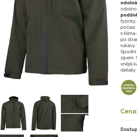
odolná
odolnos
podší
fyzicky
počasí.
s klim
po str
rukávy.
Spodní
zipem. 
vnější 
detaily
Cena
Dostup