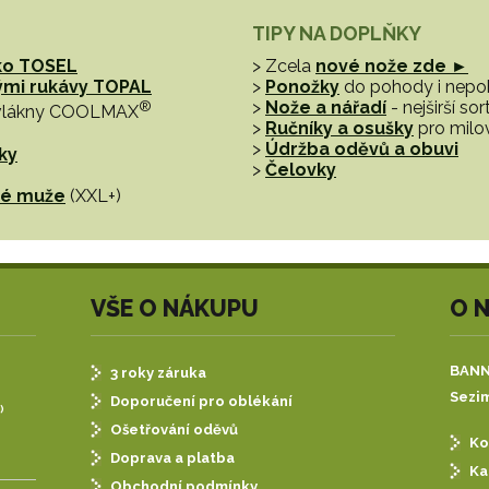
TIPY NA DOPLŇKY
ko TOSEL
> Zcela
nové nože zde ►
hými rukávy TOPAL
>
Ponožky
do pohody i nep
®
>
Nože a nářadí
- nejširší s
vlákny COOLMAX
>
Ručníky a osušky
pro milo
>
Údržba oděvů a obuvi
ky
>
Čelovky
tné muže
(XXL+)
VŠE O NÁKUPU
O 
BANNE
3 roky záruka
Sezim
Doporučení pro oblékání
)
Ošetřování oděvů
Ko
Doprava a platba
Ka
Obchodní podmínky