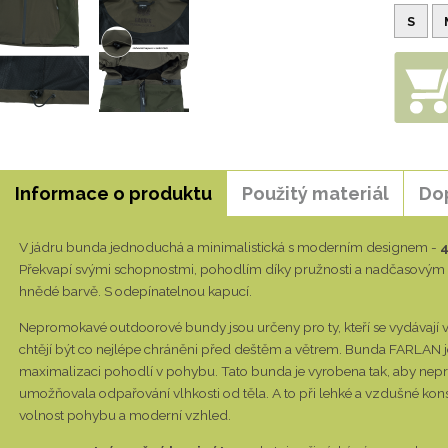
S
Informace o produktu
Použitý materiál
Do
V jádru bunda jednoduchá a minimalistická s moderním designem -
4
Překvapí svými schopnostmi, pohodlím díky pružnosti a nadčasovým 
hnědé barvě. S odepínatelnou kapucí.
Nepromokavé outdoorové bundy jsou určeny pro ty, kteří se vydávají
chtějí být co nejlépe chráněni před deštěm a větrem. Bunda FARLAN j
maximalizaci pohodlí v pohybu. Tato bunda je vyrobena tak, aby nepr
umožňovala odpařování vlhkosti od těla. A to při lehké a vzdušné kons
volnost pohybu a moderní vzhled.