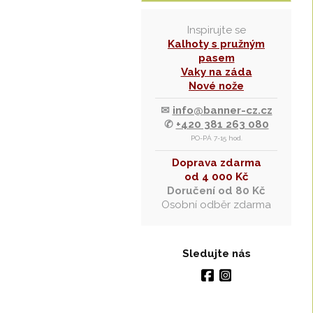
Inspirujte se
Kalhoty s pružným
pasem
Vaky na záda
Nové nože
✉
info@banner-cz.cz
✆
+420 381 263 080
PO-PÁ 7-15 hod.
Doprava zdarma
od 4 000 Kč
Doručení od 80 Kč
Osobní odběr zdarma
Sledujte nás