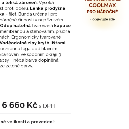
 a lehká zároveň.
Vysoká
t proti oděru.
Lehká prodyšná
vka
- filet. Bunda určena i pro
 náročné činnosti v nepříznivém
Odepínatelná
tvarovaná
kapuce
a-membránou a stahováním, pružná
anách. Ergonomicky tvarované
Voděodolné zipy kryté lištami.
 ochranná léga pod hlavním
Stahováni ve spodním okraji.
3
kapsy. Hnědá barva doplněná
 ze zelené barvy.
6 660 Kč
:
s DPH
né velikosti a provedení: