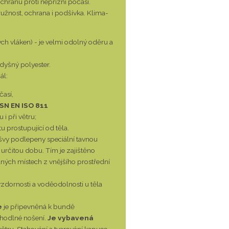
chranu proti nepřízni počasí.
ružnost, ochrana i podšívka. Klima-
h vláken) - je velmi odolný oděru a
dyšný polyester.
ál:
časí,
SN EN ISO 811
 i při větru;
 prostupující od těla.
u švy podlepeny speciální tavnou
rčitou dobu. Tím je zajištěno
aných místech z vnějšího prostřední
zdornosti a voděodolnosti u těla
e
je připevněná k bundě
pohodlné nošení.
Je vybavená
větru. Stahování a tvarování kapuce