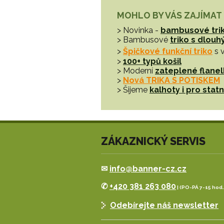
MOHLO BY VÁS ZAJÍMAT
> Novinka -
bambusové tri
> Bambusové
triko s dlou
>
Špičkové funkční triko
s 
>
100+ typů košil
> Moderní
zateplené flanel
>
Nová TRIKA S POTISKEM
> Šijeme
kalhoty i pro sta
ZÁKAZNICKÝ SERVIS
✉
info@banner-cz.cz
✆
+420 381 263 080
| (PO-PÁ 7-15 hod.
Odebírejte náš newsletter