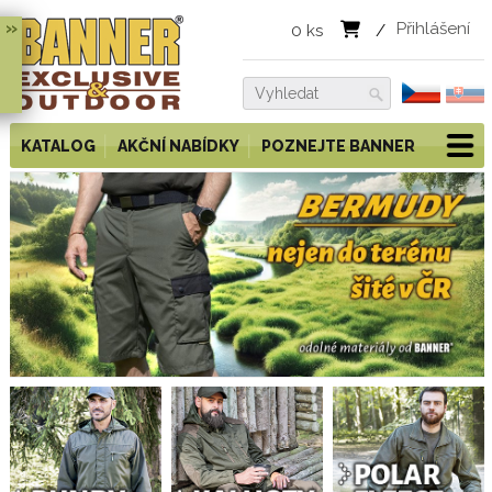
»
Přihlášení
0
ks
/
KATALOG
AKČNÍ NABÍDKY
POZNEJTE BANNER