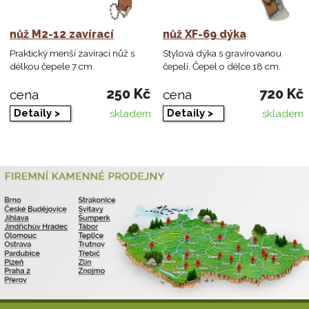
nůž M2-12 zavírací
nůž XF-69 dýka
Praktický menší zavírací nůž s
Stylová dýka s gravírovanou
délkou čepele 7 cm.
čepelí. Čepel o délce 18 cm.
250 Kč
720 Kč
cena
cena
Detaily >
Detaily >
skladem
skladem