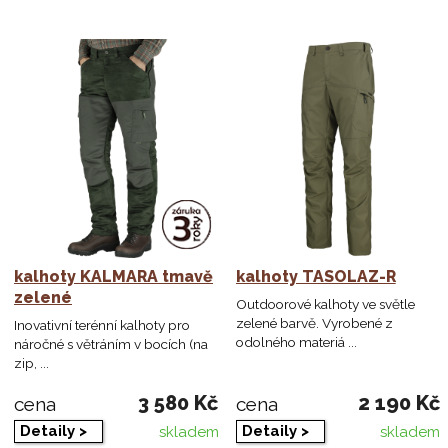
kalhoty KALMARA tmavě
kalhoty TASOLAZ-R
zelené
Outdoorové kalhoty ve světle
zelené barvě. Vyrobené z
Inovativní terénní kalhoty pro
odolného materiá ...
náročné s větráním v bocích (na
zip, ...
3 580 Kč
2 190 Kč
cena
cena
Detaily >
Detaily >
skladem
skladem