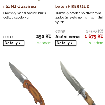
nůž M2-1 zavírací
batoh HIKER (21 l)
Praktický menší zavírací nůž s
Turistický batoh s polstrovaným
délkou čepele 7 cm.
zádovým systémem s maximální
využití ...
cena
1 970 Kč
250 Kč
1 675 Kč
cena
Akční cena
Detaily >
Detaily >
skladem
skladem