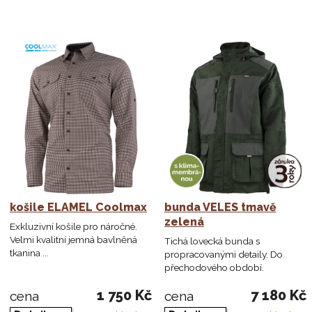
košile ELAMEL Coolmax
bunda VELES tmavě
zelená
Exkluzivní košile pro náročné.
Velmi kvalitní jemná bavlněná
Tichá lovecká bunda s
tkanina ...
propracovanými detaily. Do
přechodového období.
1 750 Kč
7 180 Kč
cena
cena