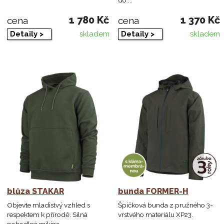
1 780 Kč
1 370 Kč
cena
cena
Detaily >
Detaily >
skladem
skladem
blůza STAKAR
bunda FORMER-H
Objevte mladistvý vzhled s
Špičková bunda z pružného 3-
respektem k přírodě. Silná
vrstvého materiálu XP23.
pohodlná mikina ...