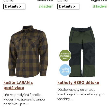
Detaily >
Detaily >
skladem
skladem
košile LARAN s
kalhoty HERO dětské
podšívkou
Dětské kalhoty do chladu
kombinující funkčnost a styl pro
Hřejivá prodyšná flanelka.
všechny ...
Moderní košile se síťovanou
podšívkou pro ...