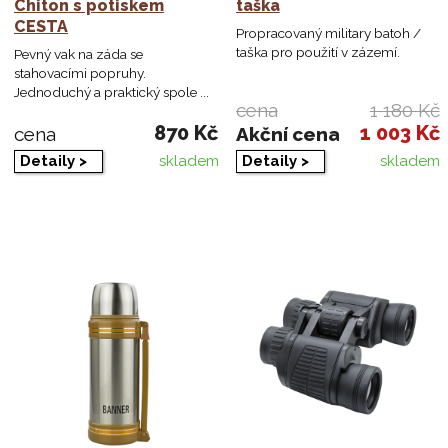
Chiton s potiskem
taška
CESTA
Propracovaný military batoh /
taška pro použití v zázemí.
Pevný vak na záda se
stahovacími popruhy.
Jednoduchý a praktický spole ...
cena
1 180 Kč
870 Kč
1 003 Kč
cena
Akční cena
Detaily >
Detaily >
skladem
skladem