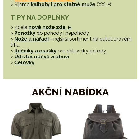
> Šijeme
kalhoty i pro statné muže
(XXL+)
TIPY NA DOPLŇKY
> Zcela
nové nože zde ►
>
Ponožky
do pohody i nepohody
>
Nože a nářadí
- nejširší sortiment na outdoorovém
trhu
>
Ručníky a osušky
pro milovníky přírody
>
Údržba oděvů a obuvi
>
Čelovky
AKČNÍ NABÍDKA