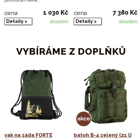
1 030 Kč
7 380 Kč
cena
cena
Detaily >
Detaily >
skladem
skladem
VYBÍRÁME Z DOPLŇKŮ
vak na záda FORTE
batoh B-4 zelený (21 l)