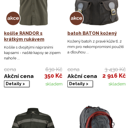
košile RANDOR s
batoh BATON kožený
krátkým rukávem
Kožený batoh z pravé kůže tl. 2
mm pro nekompromisní použití
Košile s dvojitými náprsními
a dlouhou ...
kapsami - našité kapsy se zipem
nahoře ...
cena
630 Kč
cena
3 430 Kč
350 Kč
2 916 Kč
Akční cena
Akční cena
Detaily >
Detaily >
skladem
skladem