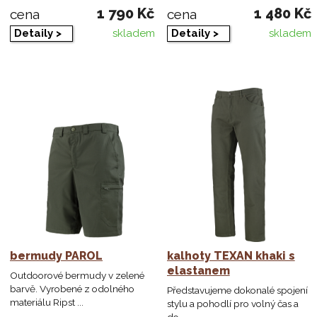
1 790 Kč
1 480 Kč
cena
cena
Detaily >
Detaily >
skladem
skladem
bermudy PAROL
kalhoty TEXAN khaki s
elastanem
Outdoorové bermudy v zelené
barvě. Vyrobené z odolného
Představujeme dokonalé spojení
materiálu Ripst ...
stylu a pohodlí pro volný čas a
do ...