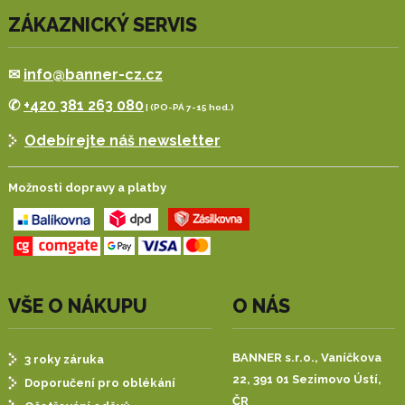
ZÁKAZNICKÝ SERVIS
✉
info@banner-cz.cz
✆
+420 381 263 080
| (PO-PÁ 7-15 hod.)
Odebírejte náš newsletter
Možnosti dopravy a platby
VŠE O NÁKUPU
O NÁS
BANNER s.r.o.,
Vaníčkova
3 roky záruka
22, 391 01 Sezimovo Ústí,
Doporučení pro oblékání
ČR