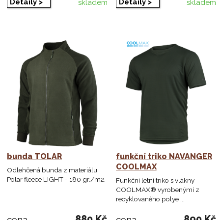
Detaily >
Detaily >
skladem
skladem
bunda TOLAR
funkční triko NAVANGER
COOLMAX
Odlehčená bunda z materiálu
Polar fleece LIGHT - 180 gr./m2.
Funkční letní triko s vlákny
COOLMAX® vyrobenými z
recyklovaného polye ...
880 Kč
890 Kč
cena
cena