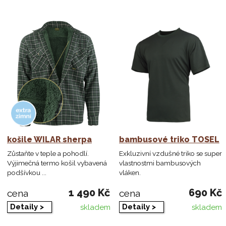
košile WILAR sherpa
bambusové triko TOSEL
Zůstaňte v teple a pohodlí.
Exkluzivní vzdušné triko se super
Výjimečná termo košil vybavená
vlastnostmi bambusových
podšívkou ...
vláken.
1 490 Kč
690 Kč
cena
cena
Detaily >
Detaily >
skladem
skladem