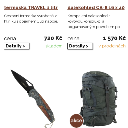
termoska TRAVEL 1 litr
dalekohled CB-8 16 x 40
Cestovní termoska vyrobená z
Kompaktní dalekohled s
hliníku s objemem 1 litr nápoje.
kovovou konstrukcí a
pogumovaným povrchem po ...
720 Kč
1 570 Kč
cena
cena
Detaily >
Detaily >
skladem
v prodejnách