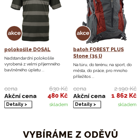
polokošile DOSAL
batoh FOREST PLUS
Stone (35 l)
Nadstandardní polokošile
vyrobená z velmi příjemného
Na túru, do terénu, na sport, do
bavlněného úpletu ...
města, do práce, pro mnoho
příležitos ...
cena
630 Kč
cena
2 190 Kč
480 Kč
1 862 Kč
Akční cena
Akční cena
Detaily >
Detaily >
skladem
skladem
VYBÍRÁME Z ODĚVŮ