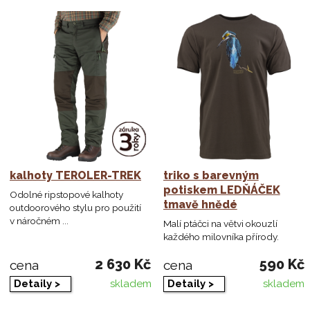
kalhoty TEROLER-TREK
triko s barevným
potiskem LEDŇÁČEK
Odolné ripstopové kalhoty
tmavě hnědé
outdoorového stylu pro použití
v náročném ...
Malí ptáčci na větvi okouzlí
každého milovníka přírody.
2 630 Kč
590 Kč
cena
cena
Detaily >
Detaily >
skladem
skladem