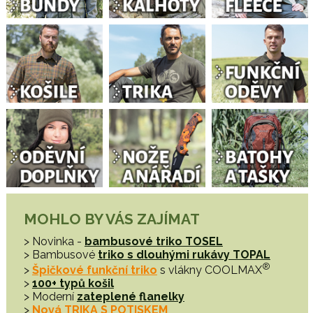
MOHLO BY VÁS ZAJÍMAT
> Novinka -
bambusové triko TOSEL
> Bambusové
triko s dlouhými rukávy TOPAL
®
>
Špičkové funkční triko
s vlákny COOLMAX
>
100+ typů košil
> Moderní
zateplené flanelky
>
Nová TRIKA S POTISKEM