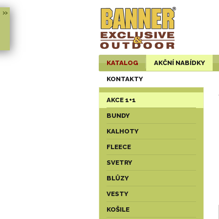
»
KATALOG
AKČNÍ NABÍDKY
KONTAKTY
AKCE 1+1
BUNDY
KALHOTY
FLEECE
SVETRY
BLŮZY
VESTY
KOŠILE