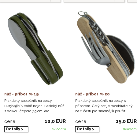
nůž - příbor M-19
nůž - příbor M-20
Praktický společník na cesty
Praktický společník na cesty s
ukrývající v sobě nejen klasický nůž
příborem. Celý set je rozebíratelný
s délkou čepele 7,5 cm, ale ...
na 2 části pro snadnější použití.
12,0 EUR
15,0 EUR
cena
cena
Detaily >
Detaily >
skladem
skladem