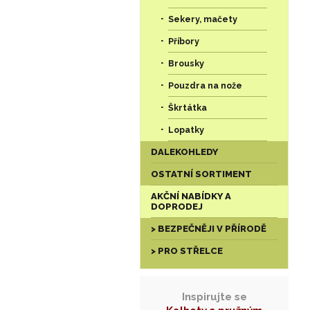
Sekery, mačety
Příbory
Brousky
Pouzdra na nože
Škrtátka
Lopatky
DALEKOHLEDY
OSTATNÍ SORTIMENT
AKČNÍ NABÍDKY A
DOPRODEJ
> BEZPEČNĚJI V PŘÍRODĚ
> PRO STŘELCE
Inspirujte se