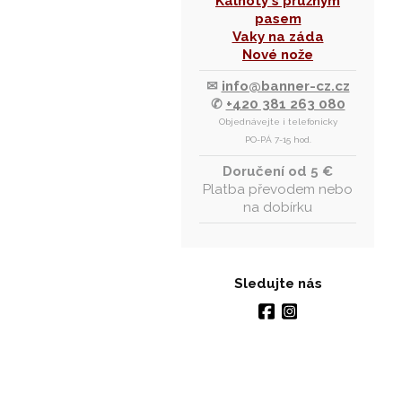
Kalhoty s pružným
pasem
Vaky na záda
Nové nože
✉
info@banner-cz.cz
✆
+420 381 263 080
Objednávejte i telefonicky
PO-PÁ 7-15 hod.
Doručení od 5 €
Platba převodem nebo
na dobírku
Sledujte nás