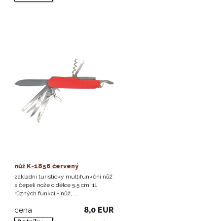
nůž K-1856 červený
základní turistický multifunkční nůž
s čepelí nože o délce 5,5 cm. 11
různých funkcí - nůž, ...
8,0 EUR
cena