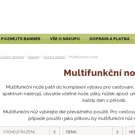
POZNEJTE BANNER
VŠE O NÁKUPU
DOPRAVA A PLATBA
Úvodní stránka
/
Katalog
/
Nože a nářadí
/
Multifunkční nože
Multifunkční n
Multifunkční nože patří do komplexní výbavy pro cestování, lo
spektrum nástrojů, obvykle včetně nože, pilky, nůžek apod. u
každý den v přírodě.
Multifunkční nůž vybírejte dle převážného použití. Pro cestován
případě použití i jako příboru by multifunkční nůž mě
VÝCHOZÍ ŘAZENÍ
CENA
VEL