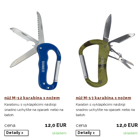
nůž M-12 karabina s nožem
nůž M-13 karabina s nožem
Karabinu s vyklápěcími nástroji
Karabin s vyklápěcími nástroji
snadno uchytíte na opasek nebo na
snadno uchytíte na opasek nebo na
batoh.
batoh.
12,0 EUR
12,0 EUR
cena
cena
Detaily >
Detaily >
skladem
skladem