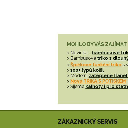
MOHLO BY VÁS ZAJÍMAT
> Novinka -
bambusové tri
> Bambusové
triko s dlou
>
Špičkové funkční triko
s 
>
100+ typů košil
> Moderní
zateplené flanel
>
Nová TRIKA S POTISKEM
> Šijeme
kalhoty i pro sta
ZÁKAZNICKÝ SERVIS