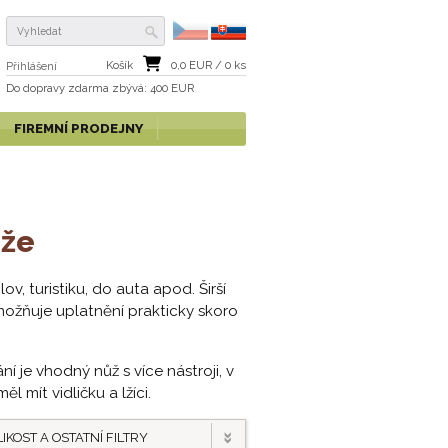
Košík
0,0
EUR /
0
ks
Přihlášení
Do dopravy zdarma
zbývá
: 400 EUR
FIREMNÍ PRODEJNY
ože
v, turistiku, do auta apod. Širší
možňuje uplatnění prakticky skoro
í je vhodný nůž s více nástroji, v
l mít vidličku a lžíci.
IKOST A OSTATNÍ FILTRY