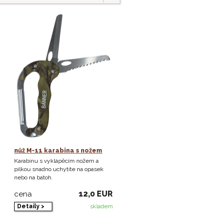
nůž M-11 karabina s nožem
Karabinu s vyklápěcím nožem a
pilkou snadno uchytíte na opasek
nebo na batoh.
12,0 EUR
cena
Detaily >
skladem