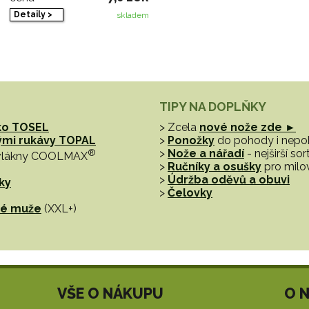
Detaily >
skladem
TIPY NA DOPLŇKY
ko TOSEL
> Zcela
nové nože zde ►
hými rukávy TOPAL
>
Ponožky
do pohody i nep
®
>
Nože a nářadí
- nejširší s
vlákny COOLMAX
>
Ručníky a osušky
pro milo
>
Údržba oděvů a obuvi
ky
>
Čelovky
tné muže
(XXL+)
VŠE O NÁKUPU
O 