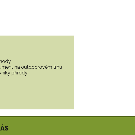
ohody
ortiment na outdoorovém trhu
vníky přírody
NÁS