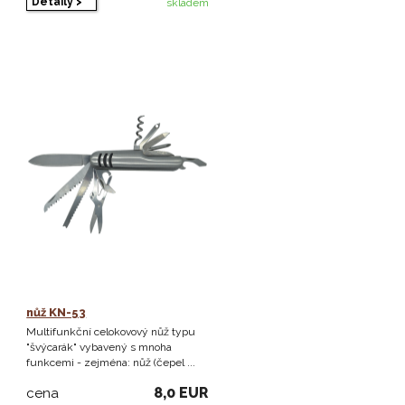
Detaily >
skladem
nůž KN-53
Multifunkční celokovový nůž typu
"švýcarák" vybavený s mnoha
funkcemi - zejména: nůž (čepel ...
8,0 EUR
cena