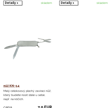
Detaily >
Detaily >
skladem
skladem
nůž KN-54
Malý celokovový plochý zavírací nůž,
který budete nosit stále u sebe,
např. na klíčích.
7,0 EUR
cena