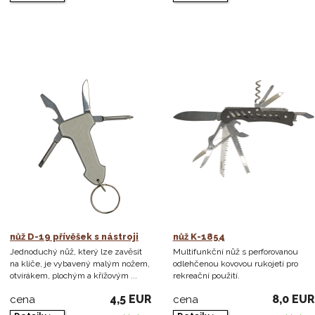
nůž D-19 přívěšek s nástroji
nůž K-1854
Jednoduchý nůž, který lze zavěsit
Multifunkční nůž s perforovanou
na klíče, je vybavený malým nožem,
odlehčenou kovovou rukojetí pro
otvírákem, plochým a křížovým ...
rekreační použití.
4,5 EUR
8,0 EUR
cena
cena