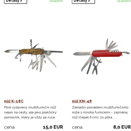
Detaily >
Detaily >
skladem
skladem
nůž K-18C
nůž KN-48
Plně vybavený multifunkční nůž
Základní provedení multifunkčního
nejen na cesty, ale jako praktický
nože s mnoha funkcemi - zejména:
pomocník, který je vždy po ruce.
nůž (čepel 6 cm), 2x pilka, ...
15,0 EUR
8,0 EUR
cena
cena