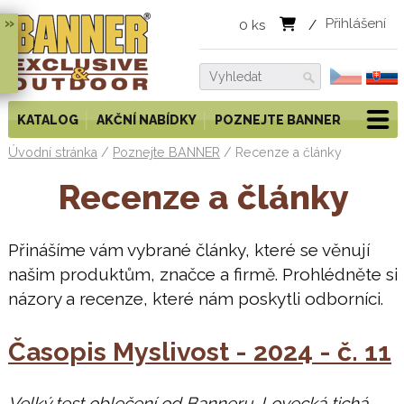
»
Přihlášení
0
ks
/
KATALOG
AKČNÍ NABÍDKY
POZNEJTE BANNER
Úvodní stránka
/
Poznejte BANNER
/
Recenze a články
Recenze a články
Přinášíme vám vybrané články, které se věnují
našim produktům, značce a firmě. Prohlédněte si
názory a recenze, které nám poskytli odborníci.
Časopis Myslivost - 2024 - č. 11
Velký test oblečení od Banneru. Lovecká tichá