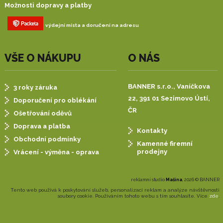
Možnosti dopravy a platby
výdejní místa a doručení na adresu
VŠE O NÁKUPU
O NÁS
BANNER s.r.o.,
Vaníčkova
3 roky záruka
22, 391 01 Sezimovo Ústí,
Doporučení pro oblékání
ČR
Ošetřování oděvů
Doprava a platba
Kontakty
Obchodní podmínky
Kamenné firemní
prodejny
Vrácení - výměna - oprava
reklamní studio
Mašina
, 2026 © BANNER
Tento web používá k poskytování služeb, personalizaci reklam a analýze návštěvnosti
soubory cookie. Používáním tohoto webu s tím souhlasíte. Více
zde
.