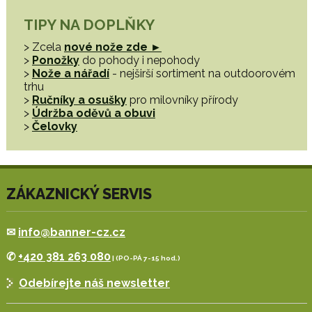
TIPY NA DOPLŇKY
> Zcela
nové nože zde ►
>
Ponožky
do pohody i nepohody
>
Nože a nářadí
- nejširší sortiment na outdoorovém
trhu
>
Ručníky a osušky
pro milovníky přírody
>
Údržba oděvů a obuvi
>
Čelovky
ZÁKAZNICKÝ SERVIS
✉
info@banner-cz.cz
✆
+420 381 263 080
| (PO-PÁ 7-15 hod.)
Odebírejte náš newsletter