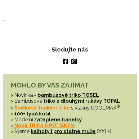
...
Sledujte nás
MOHLO BY VÁS ZAJÍMAT
> Novinka -
bambusové triko TOSEL
> Bambusové
triko s dlouhými rukávy TOPAL
®
>
Špičkové funkční triko
s vlákny COOLMAX
>
100+ typů košil
> Moderní
zateplené flanelky
>
Nová TRIKA S POTISKEM
> Šijeme
kalhoty i pro statné muže
(XXL+)