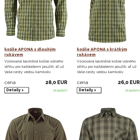
košile APONA s dlouhým
košile APONA s krátkým
rukávem
rukávem
Vzorovaná bavlněná košile volného
Vzorovaná bavlněná košile volného
střihu pro každodenní použití, ať už
střihu pro každodenní použití, ať už
Vaše cesty vedou kamkoliv.
Vaše cesty vedou kamkoliv.
28,0 EUR
26,0 EUR
cena
cena
Detaily >
Detaily >
skladem
skladem