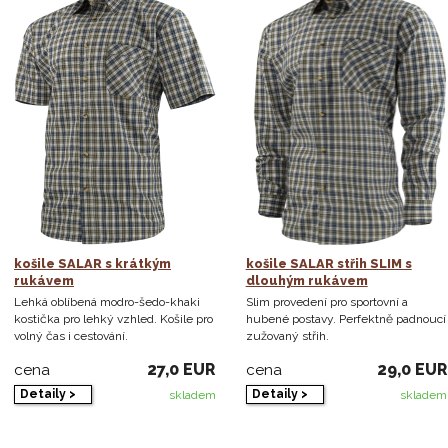
košile SALAR s krátkým
košile SALAR střih SLIM s
rukávem
dlouhým rukávem
Lehká oblíbená modro-šedo-khaki
Slim provedení pro sportovní a
kostička pro lehký vzhled. Košile pro
hubené postavy. Perfektně padnoucí
volný čas i cestování.
zužovaný střih.
27,0 EUR
29,0 EUR
cena
cena
Detaily >
Detaily >
skladem
skladem