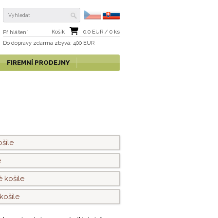
Košík
0,0
EUR /
0
ks
Přihlášení
Do dopravy zdarma
zbývá
: 400 EUR
FIREMNÍ PRODEJNY
šile
e
 košile
košile