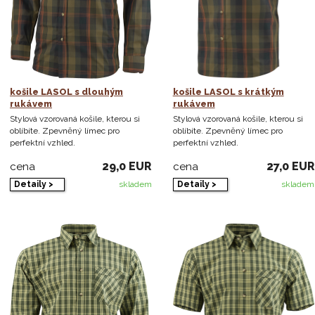
košile LASOL s dlouhým
košile LASOL s krátkým
rukávem
rukávem
Stylová vzorovaná košile, kterou si
Stylová vzorovaná košile, kterou si
oblíbíte. Zpevněný límec pro
oblíbíte. Zpevněný límec pro
perfektní vzhled.
perfektní vzhled.
29,0 EUR
27,0 EUR
cena
cena
Detaily >
Detaily >
skladem
skladem