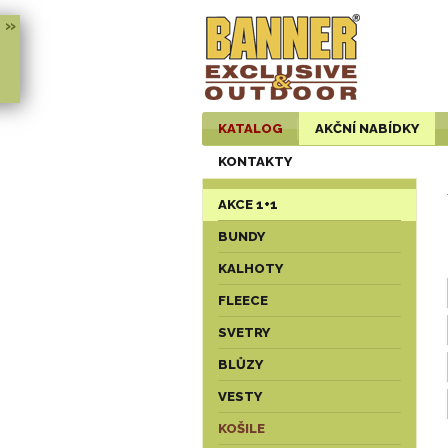
»
KATALOG
AKČNÍ NABÍDKY
KONTAKTY
AKCE 1+1
BUNDY
KALHOTY
FLEECE
SVETRY
BLŮZY
VESTY
KOŠILE