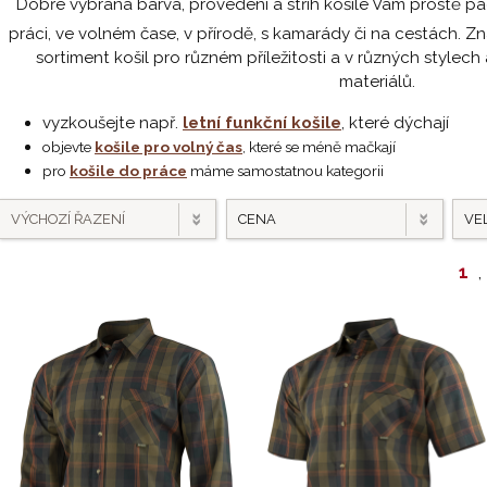
Dobře vybraná barva, provedení a střih košile Vám prostě pad
práci, ve volném čase, v přírodě, s kamarády či na cestách.
sortiment košil pro různém příležitosti a v různých stylec
materiálů.
vyzkoušejte např.
letní funkční košile
, které dýchají
objevte
košile pro volný čas
, které se méně mačkají
pro
košile do práce
máme samostatnou kategorii
VÝCHOZÍ ŘAZENÍ
CENA
VEL
1
,