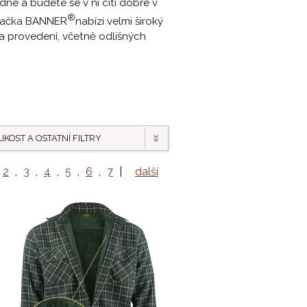
ne a budete se v ní cítí dobře v
®
 Značka BANNER
nabízí velmi široký
h a provedení, včetně odlišných
IKOST A OSTATNÍ FILTRY
2
,
3
,
4
,
5
,
6
,
7
|
další