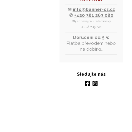
✉
info@banner-cz.cz
✆
+420 381 263 080
Objednávejte i telefonicky
PO-PÁ 7-15 hod.
Doručení od 5 €
Platba převodem nebo
na dobírku
Sledujte nás