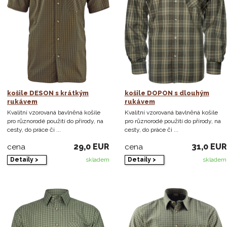
košile DESON s krátkým
košile DOPON s dlouhým
rukávem
rukávem
Kvalitní vzorovaná bavlněná košile
Kvalitní vzorovaná bavlněná košile
pro různorodé použití do přírody, na
pro různorodé použití do přírody, na
cesty, do práce či ...
cesty, do práce či ...
29,0 EUR
31,0 EUR
cena
cena
Detaily >
Detaily >
skladem
skladem