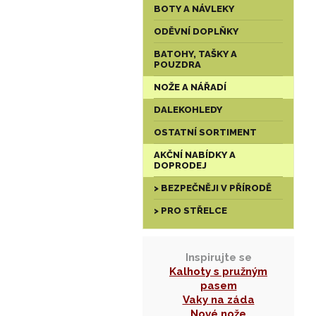
BOTY A NÁVLEKY
ODĚVNÍ DOPLŇKY
BATOHY, TAŠKY A
POUZDRA
NOŽE A NÁŘADÍ
DALEKOHLEDY
OSTATNÍ SORTIMENT
AKČNÍ NABÍDKY A
DOPRODEJ
> BEZPEČNĚJI V PŘÍRODĚ
> PRO STŘELCE
Inspirujte se
Kalhoty s pružným
pasem
Vaky na záda
Nové nože