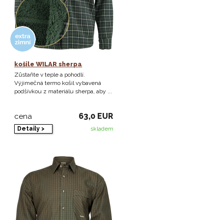
košile WILAR sherpa
Zůstaňte v teple a pohodlí.
Výjimečná termo košil vybavená
podšívkou z materiálu sherpa, aby ...
63,0 EUR
cena
Detaily >
skladem