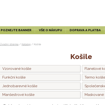
POZNEJTE BANNER
VŠE O NÁKUPU
DOPRAVA A PLATBA
Úvodní stránka
/
Katalog
/
Košile
Košile
Vzorované košile
Flanelové ko
Funkční košile
Termo košil
Jednobarevné košile
Společenské
Manšestrové košile
Maskované 