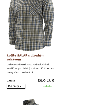
košile SALAR s dlouhým
rukávem
Lehká oblíbená modro-šedo-khaki
kostička pro lehký vzhled. Košile pro
volný čas i cestování.
29,0 EUR
cena
Detaily >
skladem