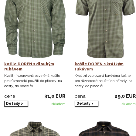
košile DOREN s dlouhým
košile DOREN s krátkým
rukávem
rukávem
Kvalitní vzorovaná bavlněná košile
Kvalitní vzorovaná bavlněná košile
pro různorodé použití do přírody, na
pro různorodé použití do přírody, na
cesty, do práce či ...
cesty, do práce či ...
31,0 EUR
29,0 EUR
cena
cena
Detaily >
Detaily >
skladem
skladem