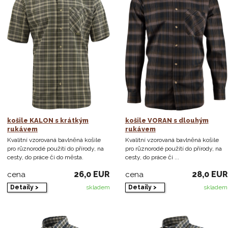
košile KALON s krátkým
košile VORAN s dlouhým
rukávem
rukávem
Kvalitní vzorovaná bavlněná košile
Kvalitní vzorovaná bavlněná košile
pro různorodé použití do přírody, na
pro různorodé použití do přírody, na
cesty, do práce či do města.
cesty, do práce či ...
26,0 EUR
28,0 EUR
cena
cena
Detaily >
Detaily >
skladem
skladem