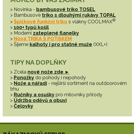
> Novinka -
bambusové triko TOSEL
> Bambusové
triko s dlouhými rukávy TOPAL
®
>
Špičkové funkční triko
s vlákny COOLMAX
>
100+ typů košil
> Moderní
zateplené flanelky
>
Nová TRIKA S POTISKEM
> Šijeme
kalhoty i pro statné muže
(XXL+)
TIPY NA DOPLŇKY
> Zcela
nové nože zde ►
>
Ponožky
do pohody i nepohody
>
Nože a nářadí
- nejširší sortiment na outdoorovém
trhu
>
Ručníky a osušky
pro milovníky přírody
>
Údržba oděvů a obuvi
>
Čelovky