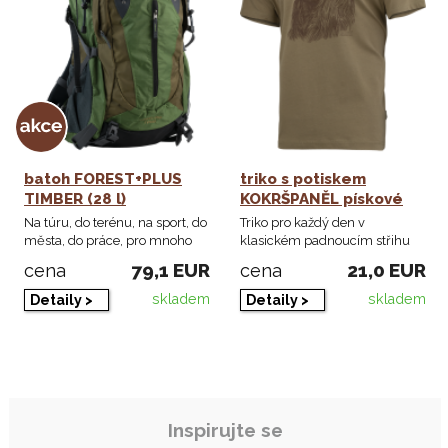
batoh FOREST+PLUS
triko s potiskem
TIMBER (28 l)
KOKRŠPANĚL pískové
Na túru, do terénu, na sport, do
Triko pro každý den v
města, do práce, pro mnoho
klasickém padnoucím střihu
příležit ...
sešité pevnými švy ...
79,1 EUR
21,0 EUR
cena
cena
skladem
skladem
Detaily >
Detaily >
Inspirujte se