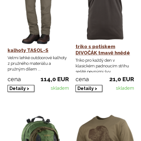
triko s potiskem
kalhoty TASOL-S
DIVOČÁK tmavě hnědé
Velmi lehké outdoorové kalhoty
Triko pro každý den v
z pružného materiálu a
klasickém padnoucím střihu
pružným dílem ...
sešité pevnými švy ...
114,0 EUR
21,0 EUR
cena
cena
skladem
skladem
Detaily >
Detaily >