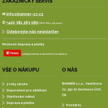
ZÁKAZNICKÝ SERVIS
✉
info@banner-cz.cz
✆
+420 381 263 080
| (PO-PÁ 7-15 hod.)
Odebírejte náš newsletter
Možnosti dopravy a platby
výdejní místa a doručení na adresu
VŠE O NÁKUPU
O NÁS
BANNER s.r.o.,
Vaníčkova
3 roky záruka
22, 391 01 Sezimovo Ústí,
Doporučení pro oblékání
ČR
Ošetřování oděvů
Doprava a platba
Kontakty