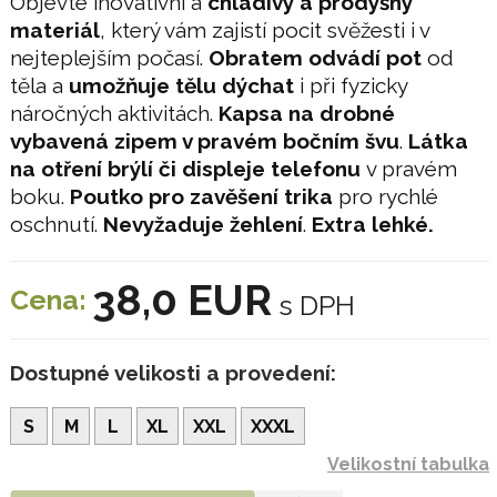
Objevte inovativní a
chladivý a prodyšný
materiál
, který vám zajistí pocit svěžesti i v
nejteplejším počasí.
Obratem odvádí pot
od
těla a
umožňuje tělu dýchat
i při fyzicky
náročných aktivitách.
Kapsa na drobné
vybavená zipem v pravém bočním švu
.
Látka
na otření brýlí či displeje telefonu
v pravém
boku.
Poutko pro zavěšení trika
pro rychlé
oschnutí.
Nevyžaduje žehlení
.
Extra lehké.
38,0 EUR
Cena:
s DPH
Dostupné velikosti a provedení:
S
M
L
XL
XXL
XXXL
Velikostní tabulka