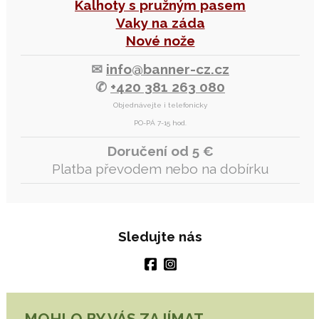
Kalhoty s pružným pasem
Vaky na záda
Nové nože
✉
info@banner-cz.cz
✆
+420 381 263 080
Objednávejte i telefonicky
PO-PÁ 7-15 hod.
Doručení od 5 €
Platba převodem nebo na dobírku
Sledujte nás
MOHLO BY VÁS ZAJÍMAT