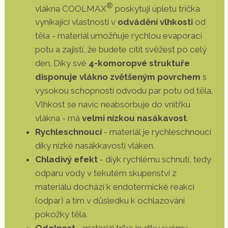
®
vlákna COOLMAX
poskytují úpletu trička
vynikající vlastnosti v
odvádění vlhkosti
od
těla - materiál umožňuje rychlou evaporaci
potu a zajistí, že budete cítit svěžest po celý
den. Díky své
4-komoropvé struktuře
disponuje vlákno zvětšeným povrchem
s
vysokou schopností odvodu par potu od těla.
Vlhkost se navíc neabsorbuje do vnitřku
vlákna - má
velmi nízkou nasákavost
.
Rychleschnoucí
- materiál je rychleschnoucí
díky nízké nasákkavosti vláken.
Chladivý efekt
- díyk rychlému schnutí, tedy
odparu vody v tekutém skupenství z
materiálu dochází k endotermické reakci
(odpar) a tím v důsledku k ochlazování
pokožky těla.