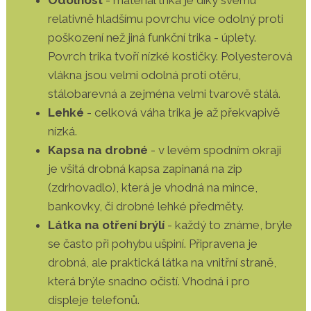
Odolnost
- materiál trika je díky svému
relativně hladšímu povrchu více odolný proti
poškození než jiná funkční trika - úplety.
Povrch trika tvoří nízké kostičky. Polyesterová
vlákna jsou velmi odolná proti otěru,
stálobarevná a zejména velmi tvarově stálá.
Lehké
- celková váha trika je až překvapivě
nízká.
Kapsa na drobné
- v levém spodním okraji
je všitá drobná kapsa zapinaná na zip
(zdrhovadlo), která je vhodná na mince,
bankovky, či drobné lehké předměty.
Látka na otření brýlí
- každý to známe, brýle
se často při pohybu ušpiní. Připravena je
drobná, ale praktická látka na vnitřní straně,
která brýle snadno očistí. Vhodná i pro
displeje telefonů.