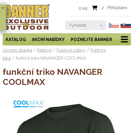
»
Přihlášení
0
ks
/
KATALOG
AKČNÍ NABÍDKY
POZNEJTE BANNER
Úvodní stránka
/
Katalog
/
Funkční oděvy
/
Funkční
trika
/
funkční triko NAVANGER COOLMAX
funkční triko NAVANGER
COOLMAX