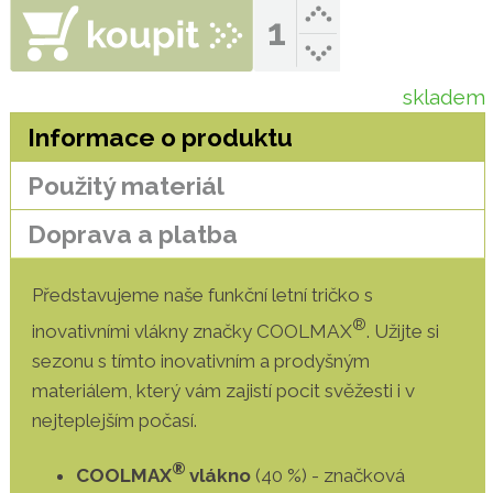
skladem
Informace o produktu
Použitý materiál
Doprava a platba
Představujeme naše funkční letní tričko s
®
inovativními vlákny značky COOLMAX
. Užijte si
sezonu s tímto inovativním a prodyšným
materiálem, který vám zajistí pocit svěžesti i v
nejteplejším počasí.
®
COOLMAX
vlákno
(40 %) - značková