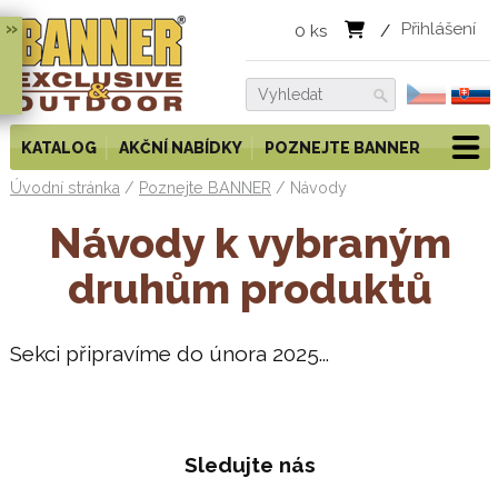
»
Přihlášení
0
ks
/
KATALOG
AKČNÍ NABÍDKY
POZNEJTE BANNER
Úvodní stránka
/
Poznejte BANNER
/
Návody
Návody k vybraným
druhům produktů
Sekci připravíme do února 2025...
Sledujte nás