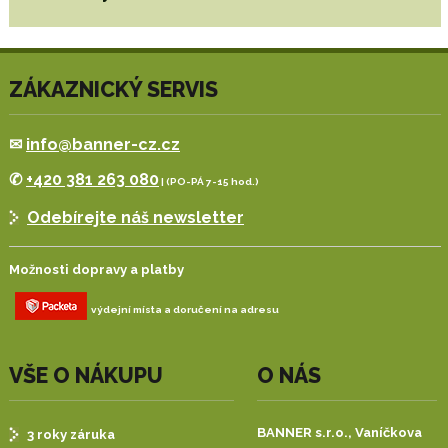
ZÁKAZNICKÝ SERVIS
✉
info@banner-cz.cz
✆
+420 381 263 080
| (PO-PÁ 7-15 hod.)
Odebírejte náš newsletter
Možnosti dopravy a platby
výdejní místa a doručení na adresu
VŠE O NÁKUPU
O NÁS
BANNER s.r.o.,
Vaníčkova
3 roky záruka