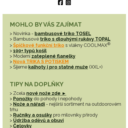
MOHLO BY VÁS ZAJÍMAT
> Novinka -
bambusové triko TOSEL
> Bambusové
triko s dlouhými rukávy TOPAL
®
>
Špičkové funkční triko
s vlákny COOLMAX
>
100+ typů košil
> Moderní
zateplené flanelky
>
Nová TRIKA S POTISKEM
> Šijeme
kalhoty i pro statné muže
(XXL+)
TIPY NA DOPLŇKY
> Zcela
nové nože zde ►
>
Ponožky
do pohody i nepohody
>
Nože a nářadí
- nejširší sortiment na outdoorovém
trhu
>
Ručníky a osušky
pro milovníky přírody
>
Údržba oděvů a obuvi
>
Čelovky