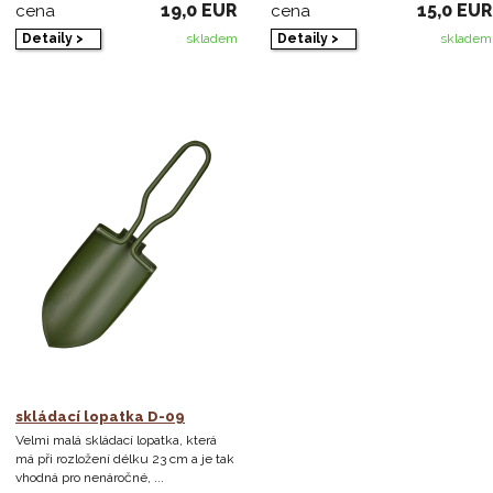
19,0 EUR
15,0 EUR
cena
cena
Detaily >
Detaily >
skladem
skladem
skládací lopatka D-09
Velmi malá skládací lopatka, která
má při rozložení délku 23 cm a je tak
vhodná pro nenáročné, ...