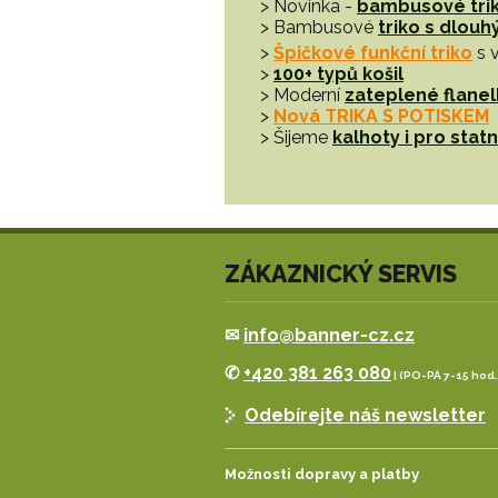
> Novinka -
bambusové tri
> Bambusové
triko s dlou
>
Špičkové funkční triko
s 
>
100+ typů košil
> Moderní
zateplené flanel
>
Nová TRIKA S POTISKEM
> Šijeme
kalhoty i pro sta
ZÁKAZNICKÝ SERVIS
✉
info@banner-cz.cz
✆
+420 381 263 080
| (PO-PÁ 7-15 hod.
Odebírejte náš newsletter
Možnosti dopravy a platby