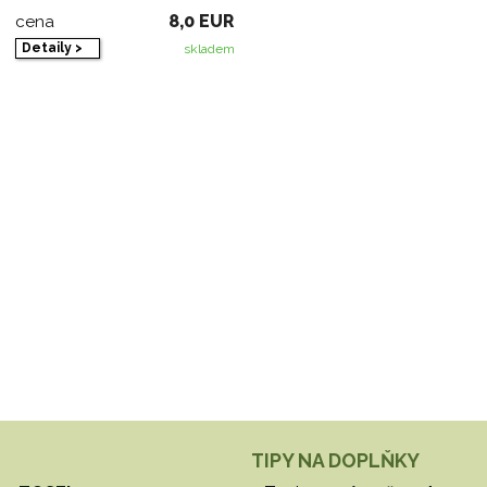
8,0 EUR
cena
Detaily >
skladem
TIPY NA DOPLŇKY