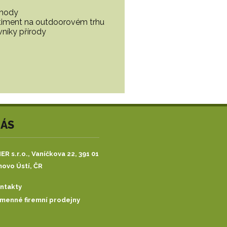
ohody
ortiment na outdoorovém trhu
vníky přírody
NÁS
R s.r.o.,
Vaníčkova 22, 391 01
ovo Ústí, ČR
ntakty
menné firemní prodejny