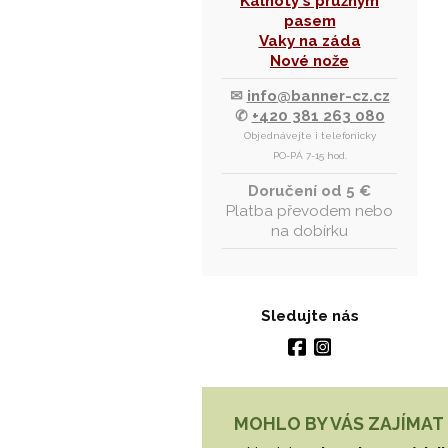
Kalhoty s pružným
pasem
Vaky na záda
Nové nože
✉
info@banner-cz.cz
✆
+420 381 263 080
Objednávejte i telefonicky
PO-PÁ 7-15 hod.
Doručení od 5 €
Platba převodem nebo
na dobírku
Sledujte nás
MOHLO BY VÁS ZAJÍMAT