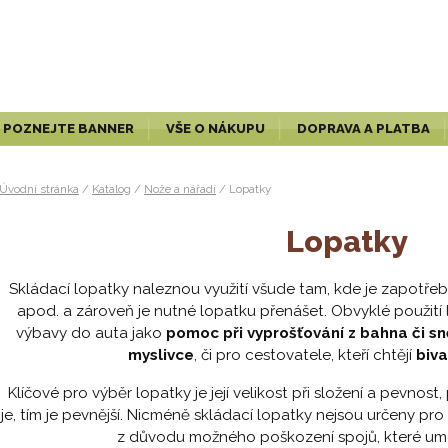
POZNEJTE BANNER
VŠE O NÁKUPU
DOPRAVA A PLATBA
Úvodní stránka
/
Katalog
/
Nože a nářadí
/
Lopatky
Lopatky
Skládací lopatky naleznou využití všude tam, kde je zapotřebí
apod. a zároveň je nutné lopatku přenášet. Obvyklé použití
výbavy do auta jako
pomoc při vyprošťování z bahna či s
myslivce
, či pro cestovatele, kteří chtějí
biv
Klíčové pro výběr lopatky je její velikost při složení a pevnost,
je, tím je pevnější. Nicméně skládací lopatky nejsou určeny pro
z důvodu možného poškození spojů, které umožň