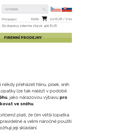
Košík
0,0
EUR /
0
ks
Přihlášení
Do dopravy zdarma
zbývá
: 400 EUR
FIREMNÍ PRODEJNY
 někdy přeházet hlínu, písek, sníh
 lopatky lze tak nalézt v podobě
něhu
, jako nárazovou výbavu
pro
akovat ve sněhu
.
 přičemž platí, že čím větší lopatka
 pravidelné a velmi náročné použití
ují její skládání.