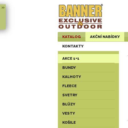
»
KATALOG
AKČNÍ NABÍDKY
KONTAKTY
AKCE 1+1
BUNDY
KALHOTY
FLEECE
SVETRY
BLŮZY
VESTY
KOŠILE