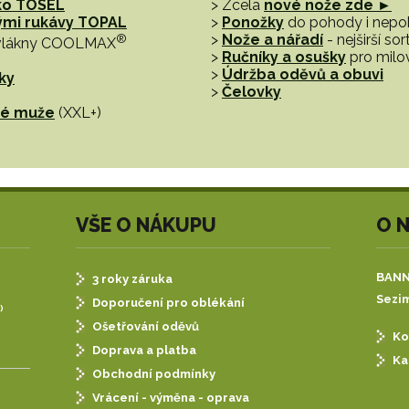
ko TOSEL
> Zcela
nové nože zde ►
hými rukávy TOPAL
>
Ponožky
do pohody i nep
®
>
Nože a nářadí
- nejširší s
vlákny COOLMAX
>
Ručníky a osušky
pro milo
>
Údržba oděvů a obuvi
ky
>
Čelovky
tné muže
(XXL+)
VŠE O NÁKUPU
O 
BANNE
3 roky záruka
Sezim
Doporučení pro oblékání
)
Ošetřování oděvů
Ko
Doprava a platba
Ka
Obchodní podmínky
Vrácení - výměna - oprava