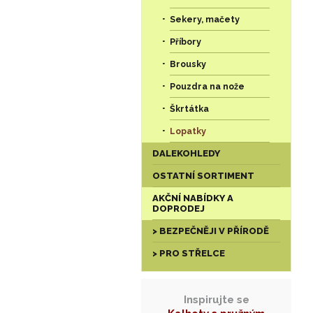
Sekery, mačety
Příbory
Brousky
Pouzdra na nože
Škrtátka
Lopatky
DALEKOHLEDY
OSTATNÍ SORTIMENT
AKČNÍ NABÍDKY A
DOPRODEJ
> BEZPEČNĚJI V PŘÍRODĚ
> PRO STŘELCE
Inspirujte se