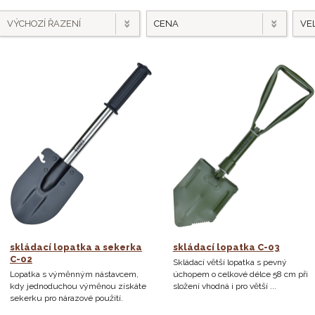
VÝCHOZÍ ŘAZENÍ
CENA
VEL
skládací lopatka a sekerka
skládací lopatka C-03
C-02
Skládací větší lopatka s pevný
Lopatka s výměnným nástavcem,
úchopem o celkové délce 58 cm při
kdy jednoduchou výměnou získáte
složení vhodná i pro větší ...
sekerku pro nárazové použití.