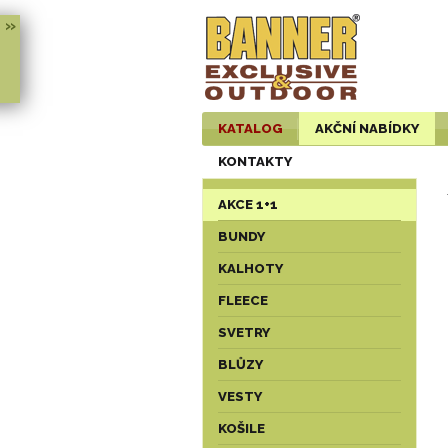
»
KATALOG
AKČNÍ NABÍDKY
KONTAKTY
AKCE 1+1
BUNDY
KALHOTY
FLEECE
SVETRY
BLŮZY
VESTY
KOŠILE