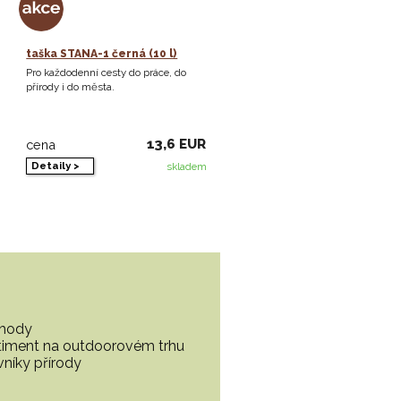
taška STANA-1 černá (10 l)
Pro každodenní cesty do práce, do
přírody i do města.
13,6 EUR
cena
Detaily >
skladem
ohody
ortiment na outdoorovém trhu
vníky přírody