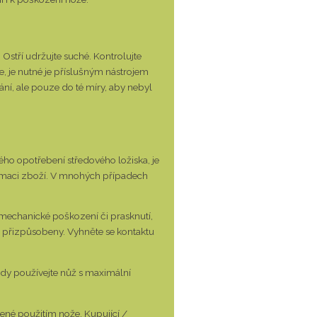
Ostří udržujte suché. Kontrolujte
e, je nutné je příslušným nástrojem
í, ale pouze do té míry, aby nebyl
ého opotřebení středového ložiska, je
klamaci zboží. V mnohých případech
 mechanické poškození či prasknutí,
 přizpůsobeny. Vyhněte se kontaktu
dy používejte nůž s maximální
né použitím nože. Kupující /