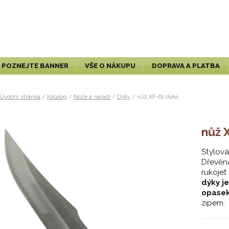
POZNEJTE BANNER
VŠE O NÁKUPU
DOPRAVA A PLATBA
Úvodní stránka
/
Katalog
/
Nože a nářadí
/
Dýky
/
nůž XF-61 dýka
nůž 
Stylová
Dřevěn
rukojeť
dýky j
opase
zipem.