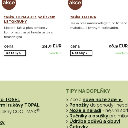
taška TOPALA-H s potiskem
taška TALORA
LETOKRUHY
Taška přes rameno elegatního tichého
Moderní taška přes rameno v
materiálu s jemným počesáním.
kombinaci tmavě hnědé barvy s
tématickým ...
34,0 EUR
28,9 EUR
cena
cena
Detaily >
Detaily >
skladem
skladem
TIPY NA DOPLŇKY
ko TOSEL
> Zcela
nové nože zde ►
hými rukávy TOPAL
>
Ponožky
do pohody i nep
®
>
Nože a nářadí
- nejširší s
vlákny COOLMAX
>
Ručníky a osušky
pro milo
>
Údržba oděvů a obuvi
ky
>
Čelovky