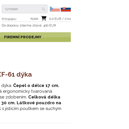
Košík
0,0
EUR /
0
ks
Přihlášení
Do dopravy zdarma
zbývá
: 400 EUR
FIREMNÍ PRODEJNY
XF-61 dýka
 dýka.
Čepel o délce 17 cm.
á ergonomicky tvarovaná
 se zdobením.
Celková délka
e 30 cm. Látkové pouzdro na
k
s jistícím poutkem se suchým