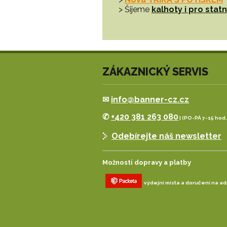
> Šijeme
kalhoty i pro sta
ZÁKAZNICKÝ SERVIS
✉
info@banner-cz.cz
✆
+420 381 263 080
| (PO-PÁ 7-15 hod.
Odebírejte náš newsletter
Možnosti dopravy a platby
výdejní místa a doručení na a