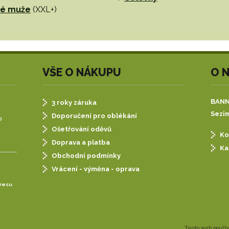
tné muže
(XXL+)
VŠE O NÁKUPU
O 
BANNE
3 roky záruka
Sezim
Doporučení pro oblékání
)
Ošetřování oděvů
Ko
Doprava a platba
Ka
Obchodní podmínky
Vrácení - výměna - oprava
dresu
Tento web používá