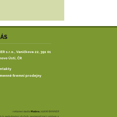
NÁS
R s.r.o.,
Vaníčkova 22, 391 01
ovo Ústí, ČR
ntakty
menné firemní prodejny
reklamní studio
Mašina
, 2026 © BANNER
 k poskytování služeb, personalizaci reklam a