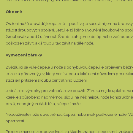
Obecně
Ostření nožů provádějte opatrně – používejte speciální jemné brousky. 
stálost šroubových spojení. Jestli je zjištěno uvolnění šroubového spoj
(šroubovák apod.) utáhnout. Šroub utahujeme do úplného zašroubován
poškozen závit jak šroubu, tak závit na těle nože.
Vymezení záruky
Zvětšující se vůle čepele u nože s pohyblivou čepelí je projevem běžn
to zcela přirozený jev, který není vadou a také není důvodem pro re
stačí jen přitažení šroubu centrálního uložení.
Jedná se o výrobky pro volnočasové použití. Záruku nejde uplatnit na
které je způsobeno nadměrnou silou, na něž nejsou nože konstrukčně
prstů, nebo jiných částí těla, s čepelí nože.
Nepoužívejte nože s uvolněnou čepelí, nebo jinak poškozené nože. Vž
opatrností.
Prodejce nenese zodpovědnost za škody, zranění, nebo smrt, způsobe