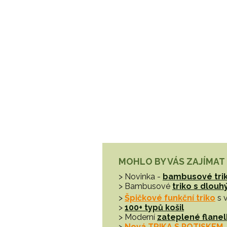
MOHLO BY VÁS ZAJÍMAT
> Novinka -
bambusové tri
> Bambusové
triko s dlou
>
Špičkové funkční triko
s 
>
100+ typů košil
> Moderní
zateplené flanel
>
Nová TRIKA S POTISKEM