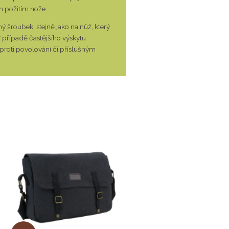
m požitím nože.
 šroubek, stejně jako na nůž, který
V případě častějšího výskytu
proti povolování či příslušným