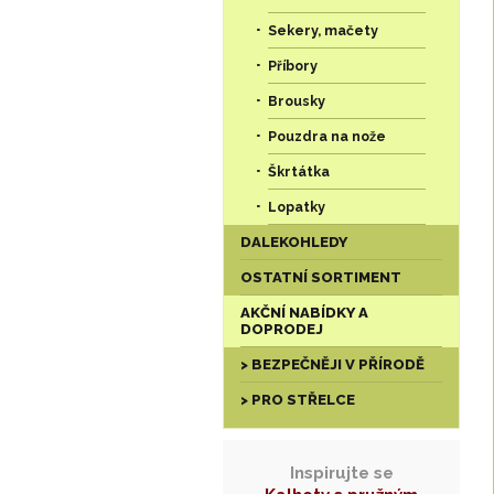
Sekery, mačety
Příbory
Brousky
Pouzdra na nože
Škrtátka
Lopatky
DALEKOHLEDY
OSTATNÍ SORTIMENT
AKČNÍ NABÍDKY A
DOPRODEJ
> BEZPEČNĚJI V PŘÍRODĚ
> PRO STŘELCE
Inspirujte se