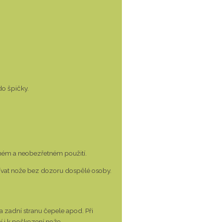
do špičky.
vném a neobezřetném použití.
žívat nože bez dozoru dospělé osoby.
a zadní stranu čepele apod. Při
í i k poškození nože.