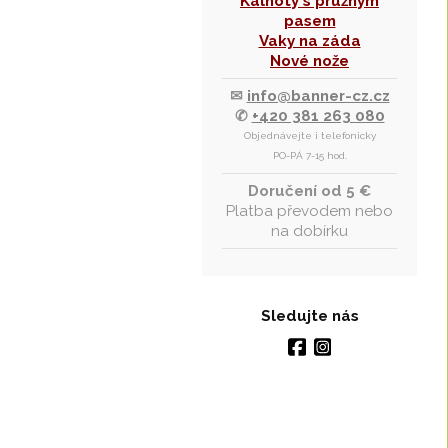
Kalhoty s pružným
pasem
Vaky na záda
Nové nože
✉
info@banner-cz.cz
✆
+420 381 263 080
Objednávejte i telefonicky
PO-PÁ 7-15 hod.
Doručení od 5 €
Platba převodem nebo
na dobírku
Sledujte nás