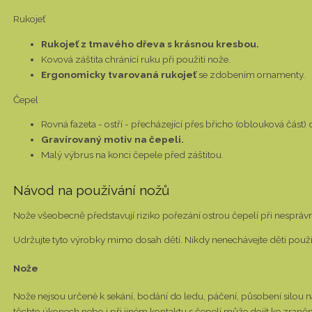
Rukojeť
Rukojeť z tmavého dřeva s krásnou kresbou.
Kovová záštita chránící ruku při použití nože.
Ergonomicky tvarovaná rukojeť
se zdobením ornamenty.
Čepel
Rovná fazeta - ostří - přecházející přes břicho (oblouková část) 
Gravírovaný motiv na čepeli.
Malý výbrus na konci čepele před záštitou.
Návod na používání nožů
Nože všeobecně představují riziko pořezání ostrou čepelí při nesprá
Udržujte tyto výrobky mimo dosah dětí. Nikdy nenechávejte děti pou
Nože
Nože nejsou určené k sekání, bodání do ledu, páčení, působení silou n
těchto úkonech nebo i při jiném kontaktu s čepelí může dojít ke zraněn