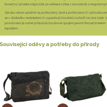
konečný uživatel odpovídá za veškerá rizika v souvislosti s nesprávný
Záruku nelze uplatnit na poškozený závit a poškozený či vyšroubovaný
se v důsledku nedotažení či vypadnutí šroubků rozložil na více částí. 
povolování je nutné příslušné šroubové spojení pevně fixovat tmelem 
lepidlem.
Související oděvy a potřeby do přírody