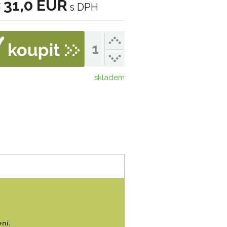
31,0 EUR
:
s DPH
skladem
ní.