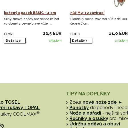
kožený opasek BASIC - 4 cm
nůž M2-12 zavírací
Silný, tmavě hnědý opasek do kalhot
Praktický menší zavírací nůž s délkou
vyrobený z pevné pravé kůže ...
čepele 7 cm.
22,5 EUR
11,0 EUR
cena
cena
Detaily >
Detaily >
skladem
skladem
TIPY NA DOPLŇKY
ko TOSEL
> Zcela
nové nože zde ►
hými rukávy TOPAL
>
Ponožky
do pohody i nep
®
>
Nože a nářadí
- nejširší s
vlákny COOLMAX
>
Ručníky a osušky
pro milo
>
Údržba oděvů a obuvi
ky