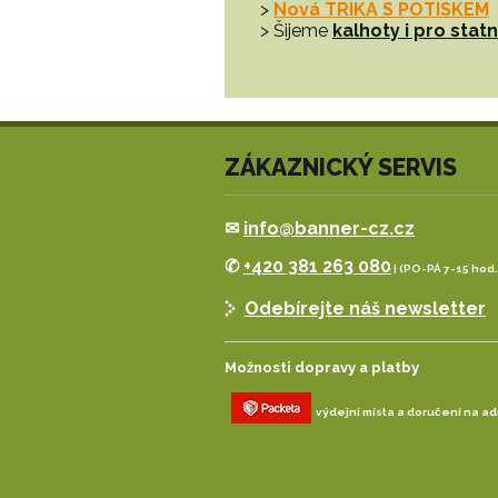
>
Nová TRIKA S POTISKEM
> Šijeme
kalhoty i pro sta
ZÁKAZNICKÝ SERVIS
✉
info@banner-cz.cz
✆
+420 381 263 080
| (PO-PÁ 7-15 hod.
Odebírejte náš newsletter
Možnosti dopravy a platby
výdejní místa a doručení na a