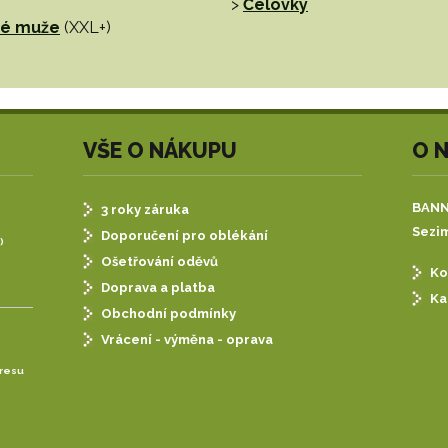
>
Čelovky
tné muže
(XXL+)
VŠE O NÁKUPU
O 
BANNE
3 roky záruka
Sezim
Doporučení pro oblékání
)
Ošetřování oděvů
Ko
Doprava a platba
Ka
Obchodní podmínky
Vrácení - výměna - oprava
dresu