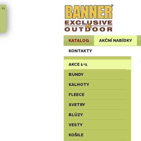
»
KATALOG
AKČNÍ NABÍDKY
KONTAKTY
AKCE 1+1
BUNDY
KALHOTY
FLEECE
SVETRY
BLŮZY
VESTY
KOŠILE