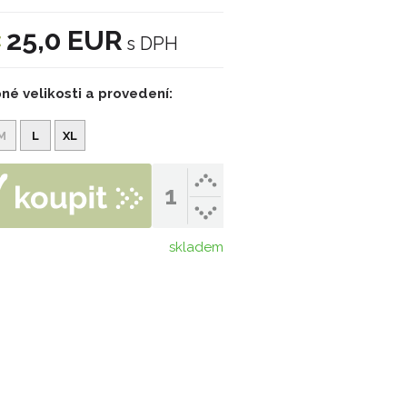
25,0 EUR
:
s DPH
né velikosti a provedení:
M
L
XL
skladem