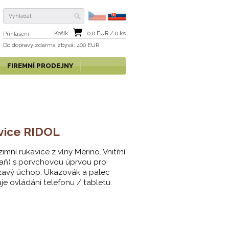
Košík
0,0
EUR /
0
ks
Přihlášení
Do dopravy zdarma
zbývá
: 400 EUR
FIREMNÍ PRODEJNY
vice RIDOL
zimní rukavice z vlny Merino. Vnitřní
laň) s porvchovou úprvou pro
zavý úchop. Ukazovák a palec
e ovládání telefonu / tabletu.