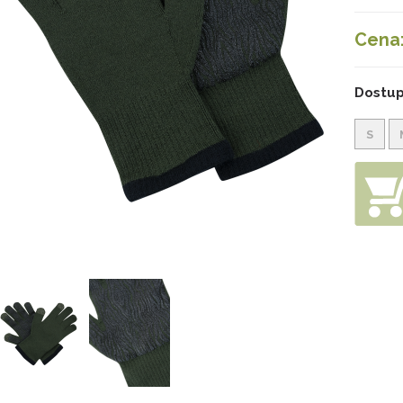
Cena
Dostup
S