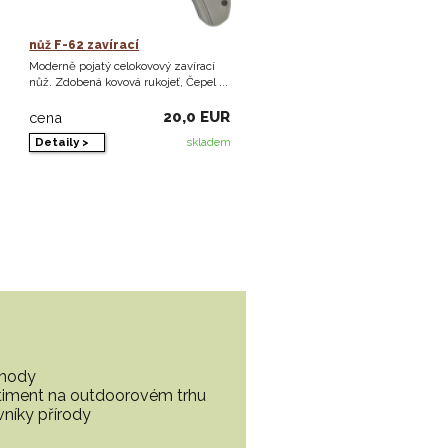
nůž F-62 zavírací
Moderně pojatý celokovový zavírací
nůž. Zdobená kovová rukojeť, Čepel ...
20,0 EUR
cena
Detaily >
skladem
ohody
ortiment na outdoorovém trhu
vníky přírody