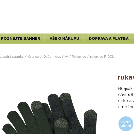
POZNEJTE BANNER
VŠE O NÁKUPU
DOPRAVA A PLATBA
Úvodní stránka
/
Katalog
/
Oděvní doplňky
/
Rukavice
/
rukavice RIDOL
ruka
Hřejivé 
část (d
neklou
umožňuj