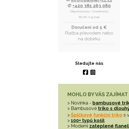
✉
info@banner-cz.cz
✆
+420 381 263 080
Objednávejte i telefonicky
PO-PÁ 7-15 hod.
Doručení od 5 €
Platba převodem nebo
na dobírku
Sledujte nás
MOHLO BY VÁS ZAJÍMAT
> Novinka -
bambusové tri
> Bambusové
triko s dlou
>
Špičkové funkční triko
s 
>
100+ typů košil
> Moderní
zateplené flanel