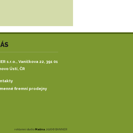
NÁS
R s.r.o.,
Vaníčkova 22, 391 01
ovo Ústí, ČR
ntakty
menné firemní prodejny
reklamní studio
Mašina
, 2026 © BANNER