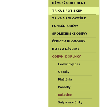
DÁMSKÝ SORTIMENT
TRIKA S POTISKEM
TRIKA A POLOKOŠILE
FUNKČNÍ ODĚVY
SPOLEČENSKÉ ODĚVY
ČEPICE A KLOBOUKY
BOTY A NÁVLEKY
ODĚVNÍ DOPLŇKY
Ledvinový pás
Opasky
Pláštěnky
Ponožky
Rukavice
Šály a nákrčníky