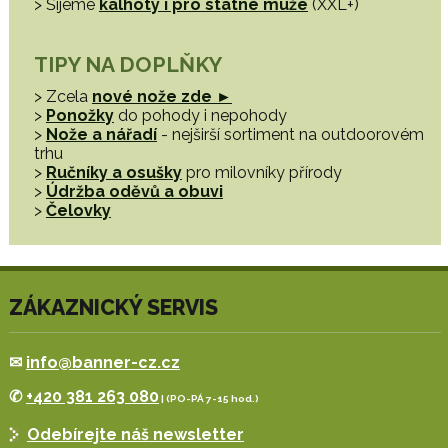
> Šijeme
kalhoty i pro statné muže
(XXL+)
TIPY NA DOPLŇKY
> Zcela
nové nože zde ►
>
Ponožky
do pohody i nepohody
>
Nože a nářadí
- nejširší sortiment na outdoorovém
trhu
>
Ručníky a osušky
pro milovníky přírody
>
Údržba oděvů a obuvi
>
Čelovky
ZÁKAZNICKÝ SERVIS
✉
info@banner-cz.cz
✆
+420 381 263 080
| (PO-PÁ 7-15 hod.)
Odebírejte náš newsletter