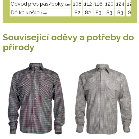
Obvod přes pas/boky
108
112
116
120
124
128
(cm)
Délka košile
82
82
83
83
83
83
(cm)
Související oděvy a potřeby do
přírody