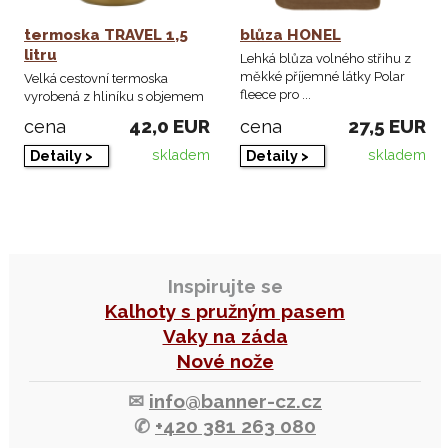
termoska TRAVEL 1,5
blůza HONEL
litru
Lehká blůza volného střihu z
měkké příjemné látky Polar
Velká cestovní termoska
fleece pro ...
vyrobená z hliníku s objemem
1,5 litru nápoje.
42,0 EUR
27,5 EUR
cena
cena
skladem
skladem
Detaily >
Detaily >
Inspirujte se
Kalhoty s pružným pasem
Vaky na záda
Nové nože
✉
info@banner-cz.cz
✆
+420 381 263 080