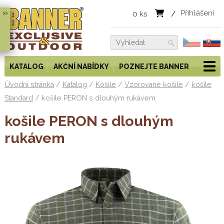
»
Přihlášení
0
ks
/
KATALOG
AKČNÍ NABÍDKY
POZNEJTE BANNER
Úvodní stránka
/
Katalog
/
Košile
/
Vzorované košile
/
košile
Standard
/
košile PERON s dlouhým rukávem
košile PERON s dlouhým
rukávem