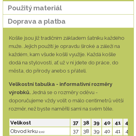
Použitý materiál
Doprava a platba
Košile jsou již tradičním základem šatníku každého
muže. Jejich použití je opravdu široké a záleží na
každém, kam všude košili využije. Každá košile
dodá na stylovosti, ať už v ní jdete do práce, do
města, do přírody anebo s přáteli.
Velikostní tabulka - informativní rozměry
výrobků.
Jedná se o rozměry oděvu -
doporučujeme vždy volit o málo centimetrů větší
rozměr, než byste naměřili sami na svém těle.
Velikost
37
38
39
40
41
42
Obvod krku
37
38
39
40
41
42
(cm)