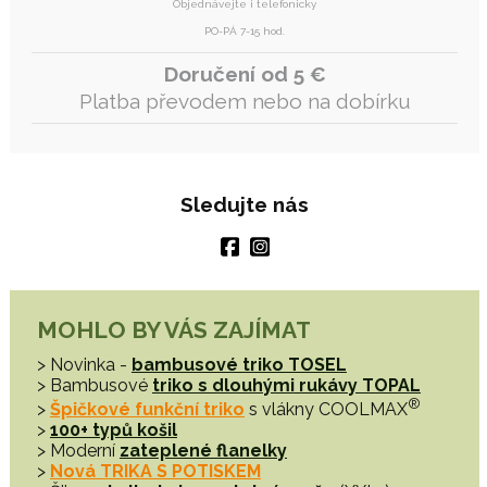
Objednávejte i telefonicky
PO-PÁ 7-15 hod.
Doručení od 5 €
Platba převodem nebo na dobírku
Sledujte nás
MOHLO BY VÁS ZAJÍMAT
> Novinka -
bambusové triko TOSEL
> Bambusové
triko s dlouhými rukávy TOPAL
®
>
Špičkové funkční triko
s vlákny COOLMAX
>
100+ typů košil
> Moderní
zateplené flanelky
>
Nová TRIKA S POTISKEM