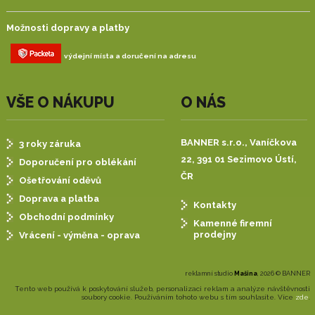
Možnosti dopravy a platby
výdejní místa a doručení na adresu
VŠE O NÁKUPU
O NÁS
BANNER s.r.o.,
Vaníčkova
3 roky záruka
22, 391 01 Sezimovo Ústí,
Doporučení pro oblékání
ČR
Ošetřování oděvů
Doprava a platba
Kontakty
Obchodní podmínky
Kamenné firemní
prodejny
Vrácení - výměna - oprava
reklamní studio
Mašina
, 2026 © BANNER
Tento web používá k poskytování služeb, personalizaci reklam a analýze návštěvnosti
soubory cookie. Používáním tohoto webu s tím souhlasíte. Více
zde
.