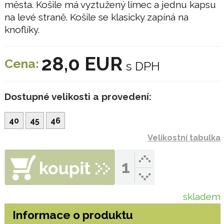
města. Košile má vyztužený límec a jednu kapsu
na levé straně. Košile se klasicky zapíná na
knoflíky.
28,0 EUR
Cena:
s DPH
Dostupné velikosti a provedení:
40
45
46
Velikostní tabulka
skladem
Informace o produktu