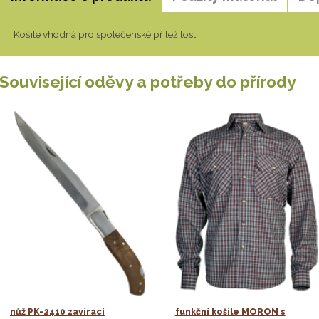
Košile vhodná pro společenské příležitosti.
Související oděvy a potřeby do přírody
nůž PK-2410 zavírací
funkční košile MORON s