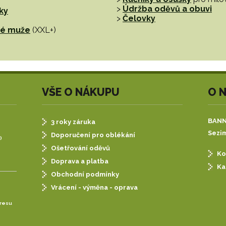
>
Údržba oděvů a obuvi
ky
>
Čelovky
tné muže
(XXL+)
VŠE O NÁKUPU
O 
BANNE
3 roky záruka
Sezim
Doporučení pro oblékání
)
Ošetřování oděvů
Ko
Doprava a platba
Ka
Obchodní podmínky
Vrácení - výměna - oprava
dresu