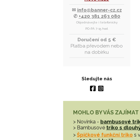
✉
info@banner-cz.cz
✆
+420 381 263 080
Objednávejte i telefonicky
PO-PÁ 7-15 hod.
Doručení od 5 €
Platba převodem nebo
na dobírku
Sledujte nás
MOHLO BY VÁS ZAJÍMAT
> Novinka -
bambusové tri
> Bambusové
triko s dlou
>
Špičkové funkční triko
s 