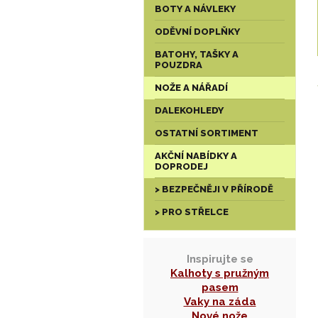
BOTY A NÁVLEKY
ODĚVNÍ DOPLŇKY
BATOHY, TAŠKY A
POUZDRA
NOŽE A NÁŘADÍ
DALEKOHLEDY
OSTATNÍ SORTIMENT
AKČNÍ NABÍDKY A
DOPRODEJ
> BEZPEČNĚJI V PŘÍRODĚ
> PRO STŘELCE
Inspirujte se
Kalhoty s pružným
pasem
Vaky na záda
Nové nože