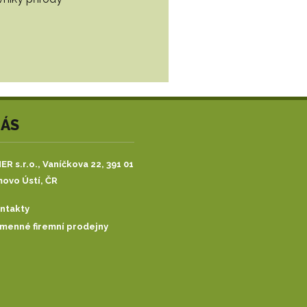
NÁS
R s.r.o.,
Vaníčkova 22, 391 01
ovo Ústí, ČR
ntakty
menné firemní prodejny