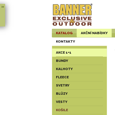
»
KATALOG
AKČNÍ NABÍDKY
KONTAKTY
AKCE 1+1
BUNDY
KALHOTY
FLEECE
SVETRY
BLŮZY
VESTY
KOŠILE