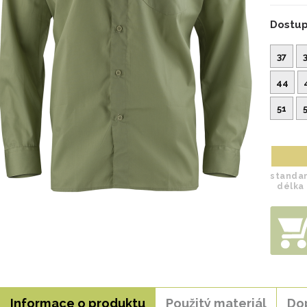
Dostup
37
44
51
standar
délka
Informace o produktu
Použitý materiál
Do