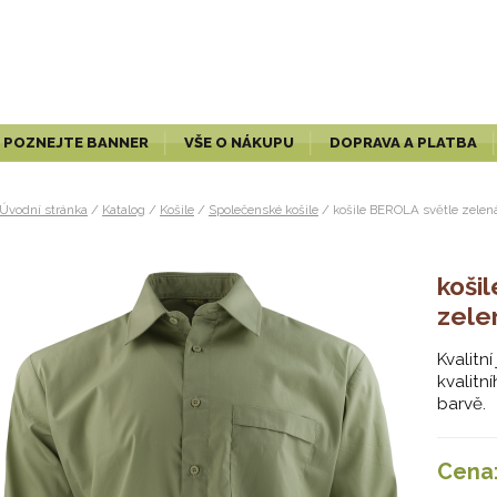
POZNEJTE BANNER
VŠE O NÁKUPU
DOPRAVA A PLATBA
Úvodní stránka
/
Katalog
/
Košile
/
Společenské košile
/
košile BEROLA světle zele
koši
zele
Kvalitn
kvalitn
barvě.
Cena