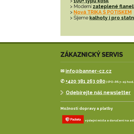
>
100+ typů košil
> Moderní
zateplené flanel
>
Nová TRIKA S POTISKEM
> Šijeme
kalhoty i pro sta
ZÁKAZNICKÝ SERVIS
✉
info@banner-cz.cz
✆
+420 381 263 080
| (PO-PÁ 7-15 hod.
Odebírejte náš newsletter
Možnosti dopravy a platby
výdejní místa a doručení na a