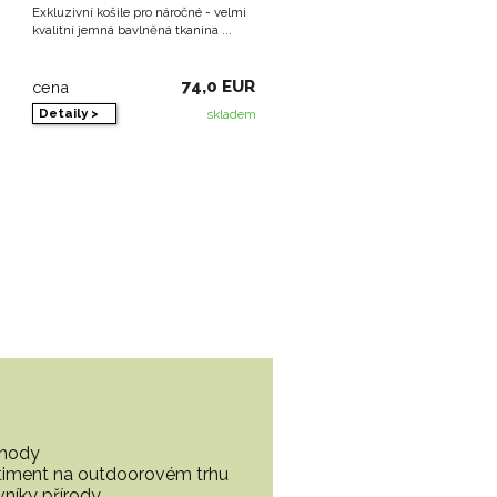
Exkluzivní košile pro náročné - velmi
kvalitní jemná bavlněná tkanina ...
74,0 EUR
cena
Detaily >
skladem
ohody
ortiment na outdoorovém trhu
vníky přírody