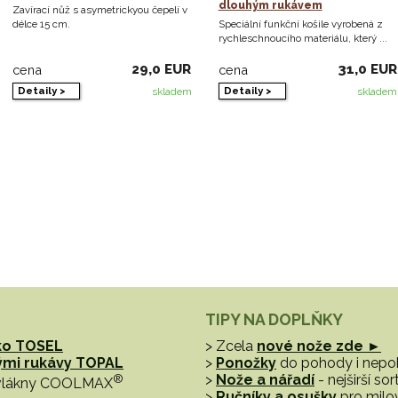
dlouhým rukávem
Zavírací nůž s asymetrickyou čepelí v
délce 15 cm.
Speciální funkční košile vyrobená z
rychleschnoucího materiálu, který ...
29,0 EUR
31,0 EUR
cena
cena
Detaily >
Detaily >
skladem
skladem
TIPY NA DOPLŇKY
ko TOSEL
> Zcela
nové nože zde ►
hými rukávy TOPAL
>
Ponožky
do pohody i nep
®
>
Nože a nářadí
- nejširší s
vlákny COOLMAX
>
Ručníky a osušky
pro milo