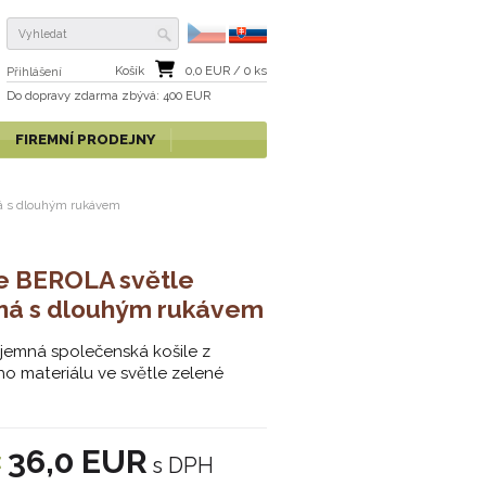
Košík
0,0
EUR /
0
ks
Přihlášení
Do dopravy zdarma
zbývá
: 400 EUR
FIREMNÍ PRODEJNY
ná s dlouhým rukávem
le BEROLA světle
ná s dlouhým rukávem
í jemná společenská košile z
ího materiálu ve světle zelené
36,0 EUR
:
s DPH