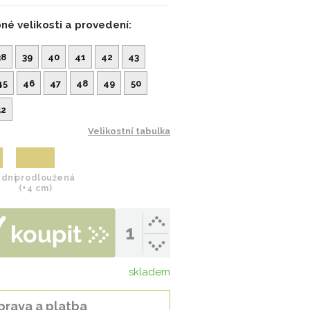
né velikosti a provedení:
38
39
40
41
42
43
45
46
47
48
49
50
52
Velikostní tabulka
dní
prodloužená
(+4 cm)
skladem
prava a platba