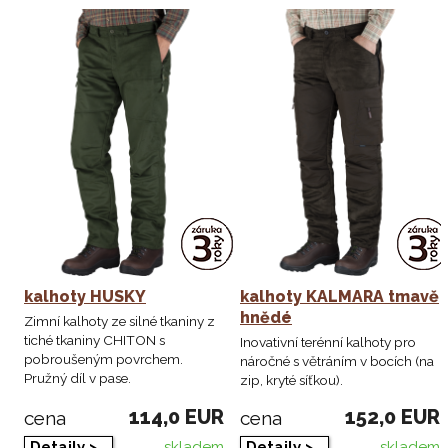
kalhoty HUSKY
kalhoty KALMARA tmavě
hnědé
Zimní kalhoty ze silné tkaniny z
tiché tkaniny CHITON s
Inovativní terénní kalhoty pro
pobroušeným povrchem.
náročné s větráním v bocích (na
Pružný díl v pase.
zip, kryté síťkou).
114,0 EUR
152,0 EUR
cena
cena
skladem
skladem
Detaily >
Detaily >