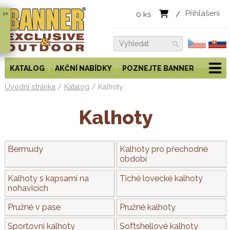
»
Přihlášení
0
ks
/
KATALOG
AKČNÍ NABÍDKY
POZNEJTE BANNER
Úvodní stránka
/
Katalog
/
Kalhoty
Kalhoty
Bermudy
Kalhoty pro přechodné
období
Kalhoty s kapsami na
Tiché lovecké kalhoty
nohavicích
Pružné v pase
Pružné kalhoty
Sportovní kalhoty
Softshellové kalhoty