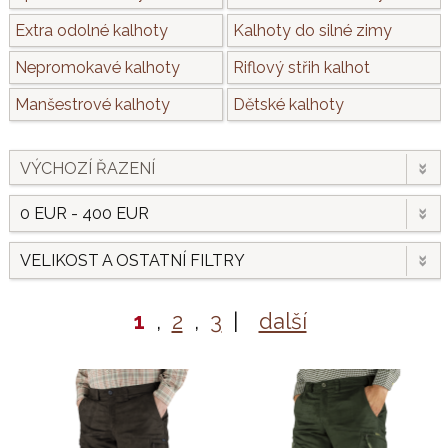
Extra odolné kalhoty
Kalhoty do silné zimy
Nepromokavé kalhoty
Riflový střih kalhot
Manšestrové kalhoty
Dětské kalhoty
VÝCHOZÍ ŘAZENÍ
0 EUR - 400 EUR
VELIKOST A OSTATNÍ FILTRY
1
,
2
,
3
|
další