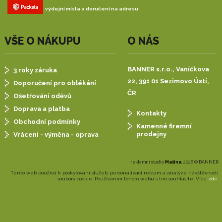
výdejní místa a doručení na adresu
VŠE O NÁKUPU
O NÁS
BANNER s.r.o.,
Vaníčkova
3 roky záruka
22, 391 01 Sezimovo Ústí,
Doporučení pro oblékání
ČR
Ošetřování oděvů
Doprava a platba
Kontakty
Obchodní podmínky
Kamenné firemní
prodejny
Vrácení - výměna - oprava
reklamní studio
Mašina
, 2026 © BANNER
Tento web používá k poskytování služeb, personalizaci reklam a analýze návštěvnosti
soubory cookie. Používáním tohoto webu s tím souhlasíte. Více
zde
.