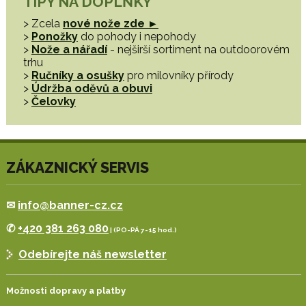
TIPY NA DOPLŇKY
> Zcela
nové nože zde ►
>
Ponožky
do pohody i nepohody
>
Nože a nářadí
- nejširší sortiment na outdoorovém
trhu
>
Ručníky a osušky
pro milovníky přírody
>
Údržba oděvů a obuvi
>
Čelovky
ZÁKAZNICKÝ SERVIS
✉
info@banner-cz.cz
✆
+420 381 263 080
| (PO-PÁ 7-15 hod.)
Odebírejte náš newsletter
Možnosti dopravy a platby