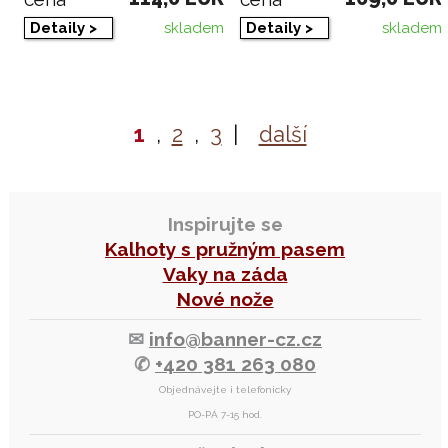
skladem
skladem
Detaily >
Detaily >
1
,
2
,
3
|
další
Inspirujte se
Kalhoty s pružným pasem
Vaky na záda
Nové nože
✉
info@banner-cz.cz
✆
+420 381 263 080
Objednávejte i telefonicky
PO-PÁ 7-15 hod.