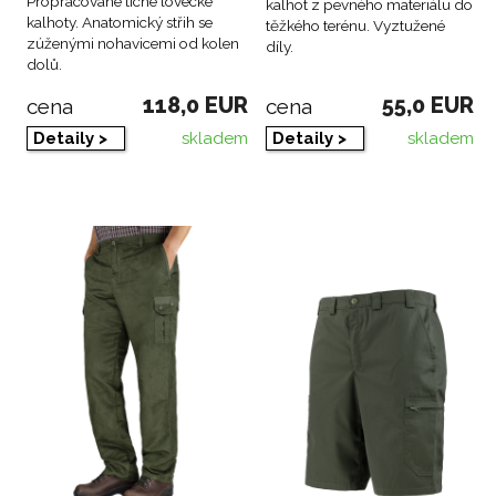
Propracované tiché lovecké
kalhot z pevného materiálu do
kalhoty. Anatomický střih se
těžkého terénu. Vyztužené
zúženými nohavicemi od kolen
díly.
dolů.
118,0 EUR
55,0 EUR
cena
cena
skladem
skladem
Detaily >
Detaily >