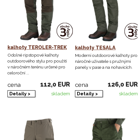
kalhoty TEROLER-TREK
kalhoty TESALA
Odolné ripstopové kalhoty
Moderní outdoorové kalhoty pro
outdoorového stylu pro použití
náročné uživatele s pružnými
v náročném terénu určené pro
panely v pase a na nohavicích.
celoroční ...
112,0 EUR
126,0 EUR
cena
cena
skladem
skladem
Detaily >
Detaily >