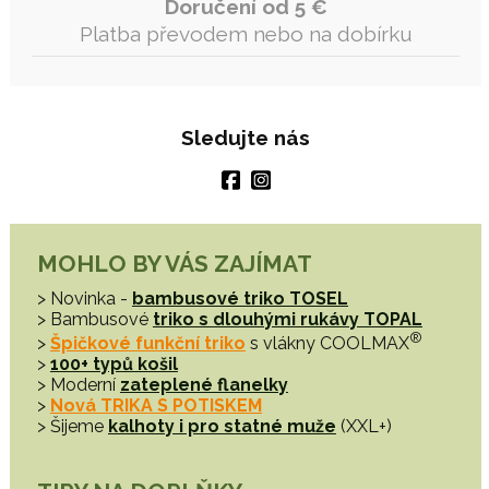
Doručení od 5 €
Platba převodem nebo na dobírku
Sledujte nás
MOHLO BY VÁS ZAJÍMAT
> Novinka -
bambusové triko TOSEL
> Bambusové
triko s dlouhými rukávy TOPAL
®
>
Špičkové funkční triko
s vlákny COOLMAX
>
100+ typů košil
> Moderní
zateplené flanelky
>
Nová TRIKA S POTISKEM
> Šijeme
kalhoty i pro statné muže
(XXL+)