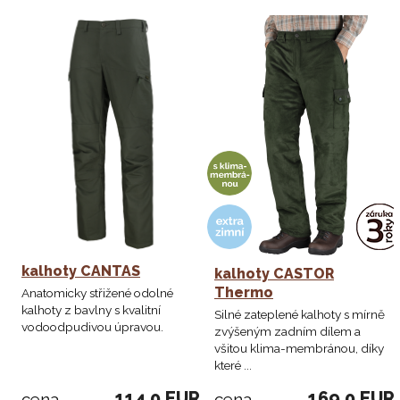
kalhoty CANTAS
kalhoty CASTOR
Thermo
Anatomicky střižené odolné
kalhoty z bavlny s kvalitní
Silné zateplené kalhoty s mírně
vodoodpudivou úpravou.
zvýšeným zadním dílem a
všitou klima-membránou, díky
které ...
114,0 EUR
169,0 EUR
cena
cena