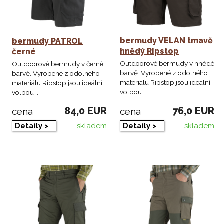
bermudy VELAN tmavě
bermudy PATROL
hnědý Ripstop
černé
Outdoorové bermudy v hnědé
Outdoorové bermudy v černé
barvě. Vyrobené z odolného
barvě. Vyrobené z odolného
materiálu Ripstop jsou ideální
materiálu Ripstop jsou ideální
volbou ...
volbou ...
84,0 EUR
76,0 EUR
cena
cena
skladem
skladem
Detaily >
Detaily >