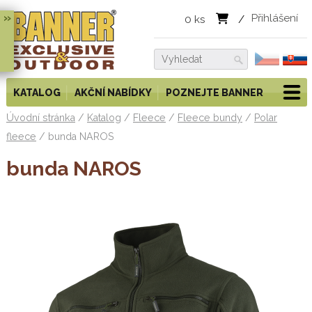
»
Přihlášení
0
ks
/
KATALOG
AKČNÍ NABÍDKY
POZNEJTE BANNER
Úvodní stránka
/
Katalog
/
Fleece
/
Fleece bundy
/
Polar
fleece
/
bunda NAROS
bunda NAROS