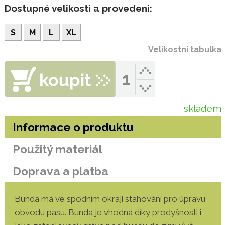
Dostupné velikosti a provedení:
S
M
L
XL
Velikostní tabulka
skladem
Informace o produktu
Použitý materiál
Doprava a platba
Bunda má ve spodním okraji stahování pro úpravu
obvodu pasu. Bunda je vhodná díky prodyšnosti i