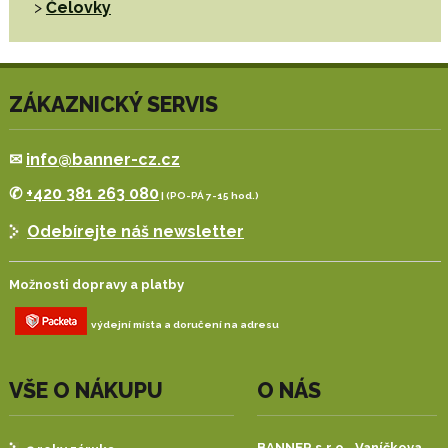
>
Čelovky
ZÁKAZNICKÝ SERVIS
✉
info@banner-cz.cz
✆
+420 381 263 080
| (PO-PÁ 7-15 hod.)
Odebírejte náš newsletter
Možnosti dopravy a platby
výdejní místa a doručení na adresu
VŠE O NÁKUPU
O NÁS
BANNER s.r.o.,
Vaníčkova