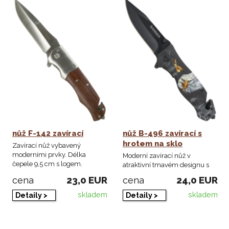
nůž F-142 zavírací
nůž B-496 zavírací s
hrotem na sklo
Zavírací nůž vybavený
moderními prvky. Délka
Moderní zavírací nůž v
čepele 9,5 cm s logem.
atraktivní tmavém designu s
motivem ORLA.
23,0 EUR
24,0 EUR
cena
cena
skladem
skladem
Detaily >
Detaily >