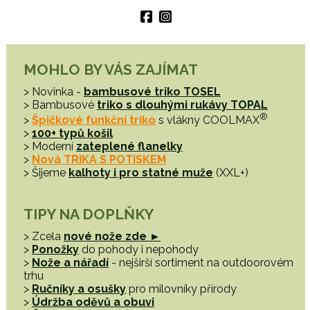
MOHLO BY VÁS ZAJÍMAT
> Novinka -
bambusové triko TOSEL
> Bambusové
triko s dlouhými rukávy TOPAL
®
>
Špičkové funkční triko
s vlákny COOLMAX
>
100+ typů košil
> Moderní
zateplené flanelky
>
Nová TRIKA S POTISKEM
> Šijeme
kalhoty i pro statné muže
(XXL+)
TIPY NA DOPLŇKY
> Zcela
nové nože zde ►
>
Ponožky
do pohody i nepohody
>
Nože a nářadí
- nejširší sortiment na outdoorovém
trhu
>
Ručníky a osušky
pro milovníky přírody
>
Údržba oděvů a obuvi